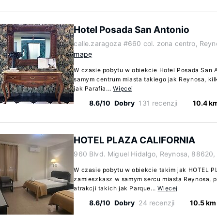
Hotel Posada San Antonio
calle.zaragoza #660 col. zona centro, Rey
mapę
W czasie pobytu w obiekcie Hotel Posada San A
samym centrum miasta takiego jak Reynosa, kilk
jak Parafia...
Więcej
8.6/10
Dobry
131 recenzji
10.4 k
HOTEL PLAZA CALIFORNIA
960 Blvd. Miguel Hidalgo, Reynosa, 88620
W czasie pobytu w obiekcie takim jak HOTEL
zamieszkasz w samym sercu miasta Reynosa, 
atrakcji takich jak Parque...
Więcej
8.6/10
Dobry
24 recenzji
10.5 km