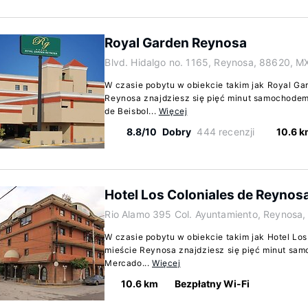
Royal Garden Reynosa
Blvd. Hidalgo no. 1165, Reynosa, 88620, M
W czasie pobytu w obiekcie takim jak Royal G
Reynosa znajdziesz się pięć minut samochodem 
de Beisbol...
Więcej
8.8/10
Dobry
444 recenzji
10.6 
Hotel Los Coloniales de Reynos
Rio Alamo 395 Col. Ayuntamiento, Reynosa
W czasie pobytu w obiekcie takim jak Hotel Lo
mieście Reynosa znajdziesz się pięć minut sam
Mercado...
Więcej
10.6 km
Bezpłatny Wi-Fi