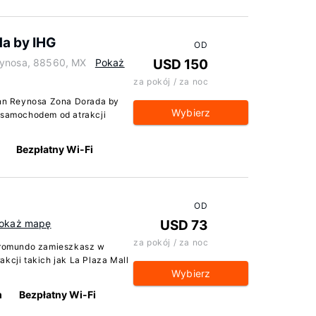
da by IHG
OD
Reynosa, 88560, MX
Pokaż
USD 150
za pokój / za noc
Inn Reynosa Zona Dorada by
Wybierz
 samochodem od atrakcji
Bezpłatny Wi-Fi
OD
okaż mapę
USD 73
za pokój / za noc
stromundo zamieszkasz w
kcji takich jak La Plaza Mall
Wybierz
m
Bezpłatny Wi-Fi