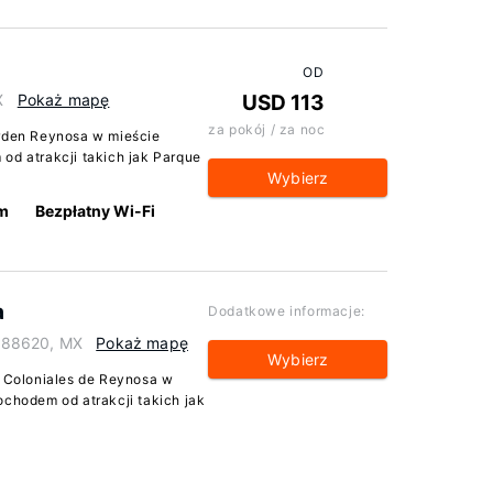
OD
X
Pokaż mapę
USD 113
za pokój / za noc
arden Reynosa w mieście
od atrakcji takich jak Parque
Wybierz
km
Bezpłatny Wi-Fi
a
Dodatkowe informacje:
, 88620, MX
Pokaż mapę
Wybierz
s Coloniales de Reynosa w
ochodem od atrakcji takich jak