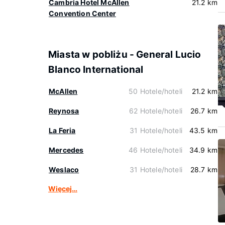
Cambria Hotel McAllen
21.2 km
Convention Center
Miasta w pobliżu - General Lucio
Blanco International
McAllen
50 Hotele/hoteli
21.2 km
Reynosa
62 Hotele/hoteli
26.7 km
La Feria
31 Hotele/hoteli
43.5 km
Mercedes
46 Hotele/hoteli
34.9 km
Weslaco
31 Hotele/hoteli
28.7 km
Więcej…