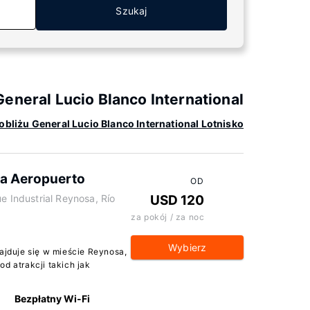
Szukaj
eneral Lucio Blanco International
obliżu General Lucio Blanco International Lotnisko
sa Aeropuerto
OD
 Industrial Reynosa, Río
USD 120
za pokój / za noc
Wybierz
ajduje się w mieście Reynosa,
d atrakcji takich jak
Bezpłatny Wi-Fi