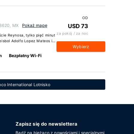
OD
88620, MX
Pokaż mapę
USD 73
za pokój / za noc
ście Reynosa, tylko pięć minut
isbol Adolfo Lopez Mateos i...
Wybierz
m
Bezpłatny Wi-Fi
nco International Lotnisko
Zapisz się do newslettera
Bądź na bieżąco z nowościami i specjalnymi