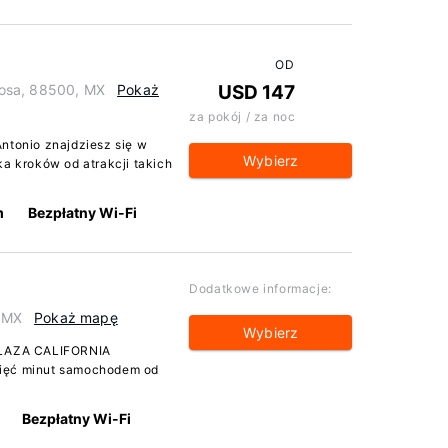
OD
nosa, 88500, MX
Pokaż
USD 147
za pokój / za noc
ntonio znajdziesz się w
Wybierz
a kroków od atrakcji takich
m
Bezpłatny Wi-Fi
Dodatkowe informacje:
, MX
Pokaż mapę
Wybierz
 PLAZA CALIFORNIA
pięć minut samochodem od
Bezpłatny Wi-Fi