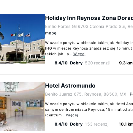
Holiday Inn Reynosa Zona Dora
Emilio Portes Gil #703 Colonia Prado Sur, 
mapę
W czasie pobytu w obiekcie takim jak Holiday 
IHG w mieście Reynosa znajdziesz się 15 minut
takich jak La...
Więcej
8.4/10
Dobry
520 recenzji
9.3 km
Hotel Astromundo
Benito Juarez 675, Reynosa, 88500, MX
P
W czasie pobytu w obiekcie takim jak Hotel A
samym centrum miasta Reynosa, 15 minut od atra
(centrum...
Więcej
8.4/10
Dobry
153 recenzji
10.1 k