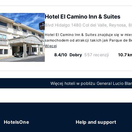
Hotel El Camino Inn & Suites
Blvd Hidalgo 1480 Col del Valle, Reynosa, 
Hotel El Camino Inn & Suites znajduje się w mie
samochodem od atrakcji takich jak Parque de Be
Więcej
8.4/10
Dobry
557 recenzji
10.7 k
Więcej hoteli w pobliżu General Lucio Bla
HotelsOne
Help and support