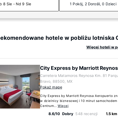
b 8 Sie - Nd 9 Sie
1 Pokój, 2 Dorośli, 0 Dzieci
ekomendowane hotele w pobliżu lotniska G
Więcej hoteli w p
City Express by Marriott Reyno
Carretera Matamoros Reynosa Km. 81 Parque
Bravo, 88500, MX
Pokaż mapę
City Express by Marriott Reynosa Aeropuerto zn
w dzielnicy biznesowej i 10 minut samochodem o
Centrum...
Więcej
8.6/10
Dobry
548 recenzji
1.5 km