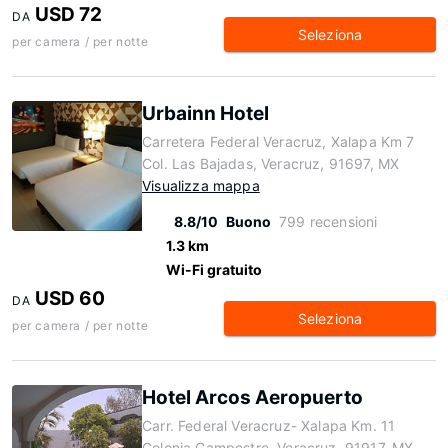
USD 72
DA
Seleziona
per camera / per notte
Urbainn Hotel
Carretera Federal Veracruz, Xalapa Km 7
Col. Las Bajadas, Veracruz, 91697, MX
Visualizza mappa
8.8/10
Buono
799 recensioni
1.3 km
Wi-Fi gratuito
USD 60
DA
Seleziona
per camera / per notte
Hotel Arcos Aeropuerto
Carr. Federal Veracruz- Xalapa Km. 11
Colonia Campestre, Veracruz, 91917, MX