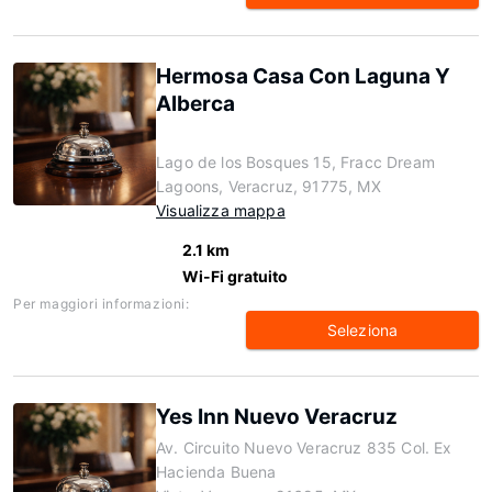
Hermosa Casa Con Laguna Y
Alberca
Lago de los Bosques 15, Fracc Dream
Lagoons, Veracruz, 91775, MX
Visualizza mappa
2.1 km
Wi-Fi gratuito
Per maggiori informazioni:
Seleziona
Yes Inn Nuevo Veracruz
Av. Circuito Nuevo Veracruz 835 Col. Ex
Hacienda Buena