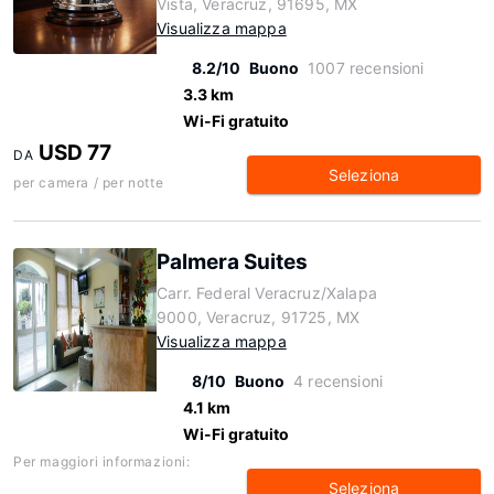
Vista, Veracruz, 91695, MX
Visualizza mappa
8.2/10
Buono
1007 recensioni
3.3 km
Wi-Fi gratuito
USD 77
DA
Seleziona
per camera / per notte
Palmera Suites
Carr. Federal Veracruz/Xalapa
9000, Veracruz, 91725, MX
Visualizza mappa
8/10
Buono
4 recensioni
4.1 km
Wi-Fi gratuito
Per maggiori informazioni:
Seleziona