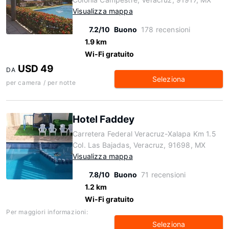
Visualizza mappa
7.2/10
Buono
178 recensioni
1.9 km
Wi-Fi gratuito
USD 49
DA
Seleziona
per camera / per notte
Hotel Faddey
Carretera Federal Veracruz-Xalapa Km 1.5
Col. Las Bajadas, Veracruz, 91698, MX
Visualizza mappa
7.8/10
Buono
71 recensioni
1.2 km
Wi-Fi gratuito
Per maggiori informazioni:
Seleziona