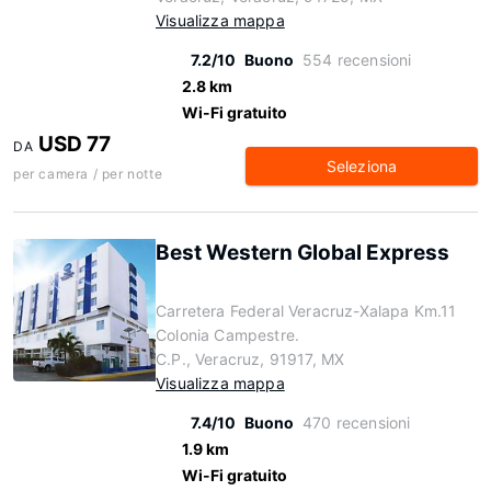
Visualizza mappa
7.2/10
Buono
554 recensioni
2.8 km
Wi-Fi gratuito
USD 77
DA
Seleziona
per camera / per notte
Best Western Global Express
Carretera Federal Veracruz-Xalapa Km.11
Colonia Campestre.
C.P., Veracruz, 91917, MX
Visualizza mappa
7.4/10
Buono
470 recensioni
1.9 km
Wi-Fi gratuito