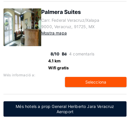
Palmera Suites
Carr. Federal Veracruz/Xalapa
9000, Veracruz, 91725, MX
Mostra mapa
8/10
Bé
4 comentaris
4.1 km
Wifi gratis
Més informació a:
Selecciona
Més hotels a prop General Heriberto Jara Veracruz
Aeroport