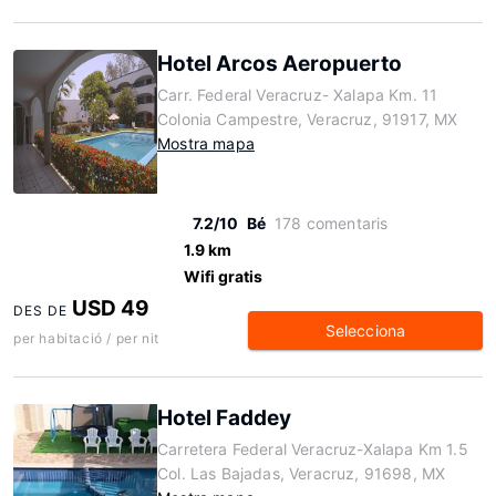
Hotel Arcos Aeropuerto
Carr. Federal Veracruz- Xalapa Km. 11
Colonia Campestre, Veracruz, 91917, MX
Mostra mapa
7.2/10
Bé
178 comentaris
1.9 km
Wifi gratis
USD 49
DES DE
Selecciona
per habitació / per nit
Hotel Faddey
Carretera Federal Veracruz-Xalapa Km 1.5
Col. Las Bajadas, Veracruz, 91698, MX