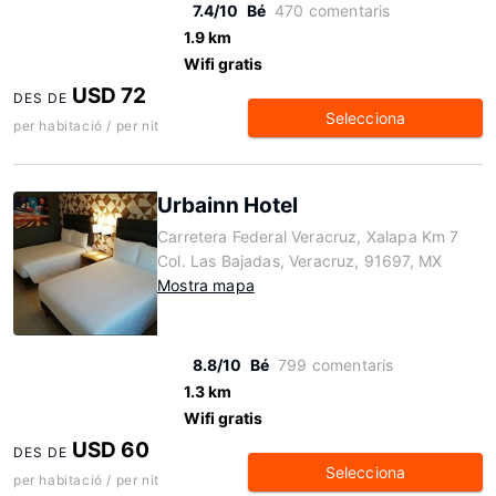
7.4/10
Bé
470 comentaris
1.9 km
Wifi gratis
USD 72
DES DE
Selecciona
per habitació / per nit
Urbainn Hotel
Carretera Federal Veracruz, Xalapa Km 7
Col. Las Bajadas, Veracruz, 91697, MX
Mostra mapa
8.8/10
Bé
799 comentaris
1.3 km
Wifi gratis
USD 60
DES DE
Selecciona
per habitació / per nit