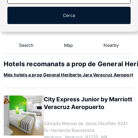
Cerca
Search
Map
Nearby
Hotels recomanats a prop de General Her
Més hotels a prop General Heriberto Jara Veracruz Aeroport
City Express Junior by Marriott
Veracruz Aeropuerto
Calzada Manuel de Jesús Clouthier 6241
Ex-Hacienda Buenavista
Veracruz, Veracruz, 91725, MX