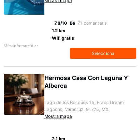
Mostra mapa
7.8/10
Bé
71 comentaris
1.2 km
Wifi gratis
Més informació a:
Selecciona
Hermosa Casa Con Laguna Y
Alberca
Lago de los Bosques 15, Fracc Dream
Lagoons, Veracruz, 91775, MX
Mostra mapa
2.1 km