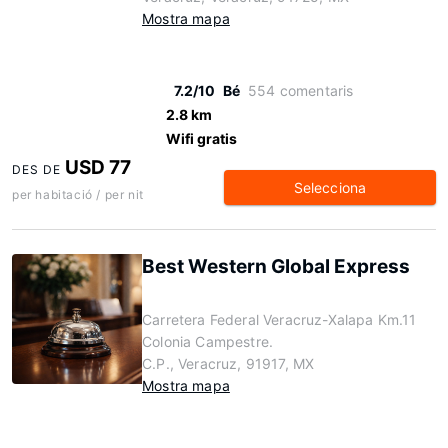
Mostra mapa
7.2/10
Bé
554 comentaris
2.8 km
Wifi gratis
USD 77
DES DE
Selecciona
per habitació / per nit
Best Western Global Express
Carretera Federal Veracruz-Xalapa Km.11
Colonia Campestre.
C.P., Veracruz, 91917, MX
Mostra mapa