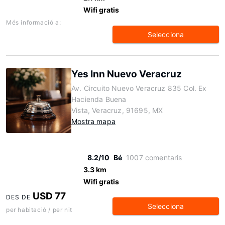
Wifi gratis
Més informació a:
Selecciona
Yes Inn Nuevo Veracruz
Av. Circuito Nuevo Veracruz 835 Col. Ex
Hacienda Buena
Vista, Veracruz, 91695, MX
Mostra mapa
8.2/10
Bé
1007 comentaris
3.3 km
Wifi gratis
USD 77
DES DE
Selecciona
per habitació / per nit