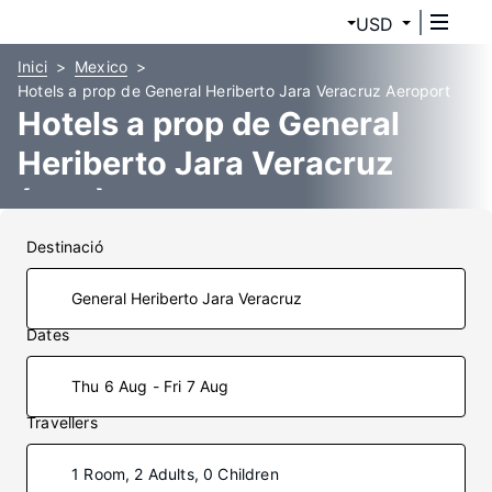
USD
Inici
Mexico
Hotels a prop de General Heriberto Jara Veracruz Aeroport
Hotels a prop de General
Heriberto Jara Veracruz
(VER)
Destinació
Dates
Thu 6 Aug - Fri 7 Aug
Travellers
1 Room, 2 Adults, 0 Children