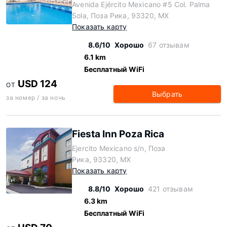
Avenida Ejército Mexicano #5 Col. Palma
Sola, Поза Рика, 93320, MX
Показать карту
8.6/10
Хорошо
67 отзывам
6.1 km
Бесплатный WiFi
USD 124
ОТ
Выбрать
за номер / за ночь
Fiesta Inn Poza Rica
Ejercito Mexicano s/n, Поза
Рика, 93320, MX
Показать карту
8.8/10
Хорошо
421 отзывам
6.3 km
Бесплатный WiFi