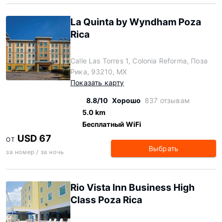
La Quinta by Wyndham Poza
Rica
Calle Las Torres 1, Colonia Reforma, Поза
Рика, 93210, MX
Показать карту
8.8/10
Хорошо
837 отзывам
5.0 km
Бесплатный WiFi
USD 67
ОТ
Выбрать
за номер / за ночь
Rio Vista Inn Business High
Class Poza Rica