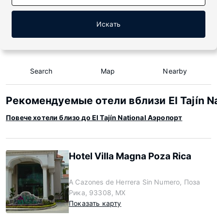
Искать
Search
Map
Nearby
Рекомендуемые отели вблизи El Tajín Na
Повече хотели близо до El Tajín National Аэропорт
Hotel Villa Magna Poza Rica
A Cazones de Herrera Sin Numero, Поза
Рика, 93308, MX
Показать карту