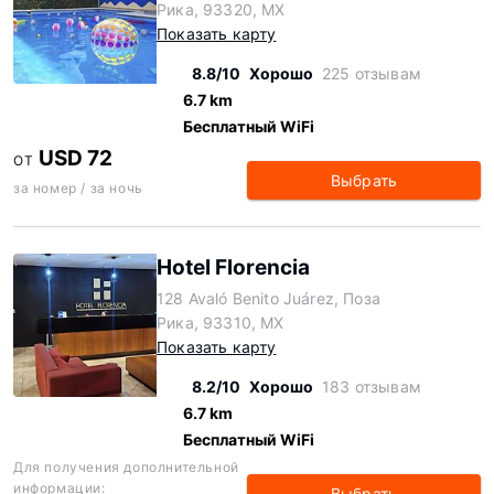
Рика, 93320, MX
Показать карту
8.8/10
Хорошо
225 отзывам
6.7 km
Бесплатный WiFi
USD 72
ОТ
Выбрать
за номер / за ночь
Hotel Florencia
128 Avaló Benito Juárez, Поза
Рика, 93310, MX
Показать карту
8.2/10
Хорошо
183 отзывам
6.7 km
Бесплатный WiFi
Для получения дополнительной
информации:
Выбрать