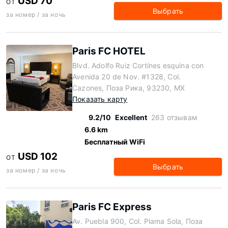
USD 70
ОТ
Выбрать
за номер / за ночь
Paris FC HOTEL
Blvd. Adolfo Ruiz Cortínes esquina con
Avenida 20 de Nov. #1328, Col.
Cazones, Поза Рика, 93230, MX
Показать карту
9.2/10
Excellent
263 отзывам
6.6 km
Бесплатный WiFi
USD 102
ОТ
Выбрать
за номер / за ночь
Paris FC Express
Av. Puebla 900, Col. Plama Sola, Поза