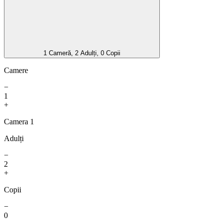
1 Cameră, 2 Adulți, 0 Copii
Camere
−
1
+
Camera 1
Adulți
−
2
+
Copii
−
0