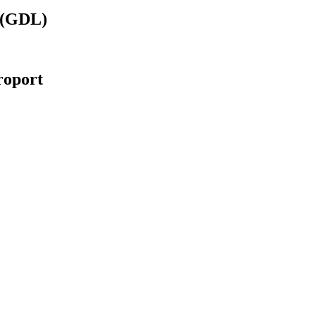
l (GDL)
eroport