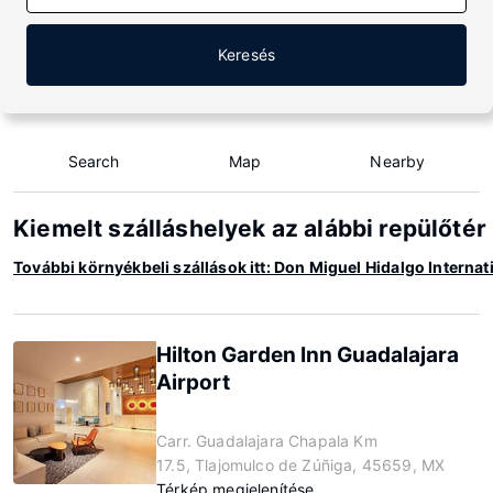
Keresés
Search
Map
Nearby
Kiemelt szálláshelyek az alábbi repülőtér
További környékbeli szállások itt: Don Miguel Hidalgo Internat
Hilton Garden Inn Guadalajara
Airport
Carr. Guadalajara Chapala Km
17.5, Tlajomulco de Zúñiga, 45659, MX
Térkép megjelenítése