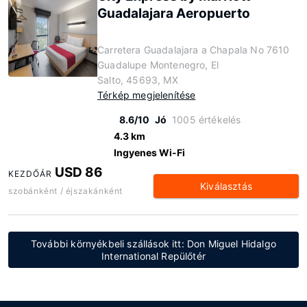
Guadalajara Aeropuerto
Carretera Guadalajara a Chapala No 7610
Guadalupe Montenegro, El
Salto, 45693, MX
Térkép megjelenítése
8.6/10
Jó
1005 értékelés
4.3 km
Ingyenes Wi-Fi
USD 86
KEZDŐÁR
Kiválasztás
szobánként / éjszakánként
További környékbeli szállások itt: Don Miguel Hidalgo
International Repülőtér