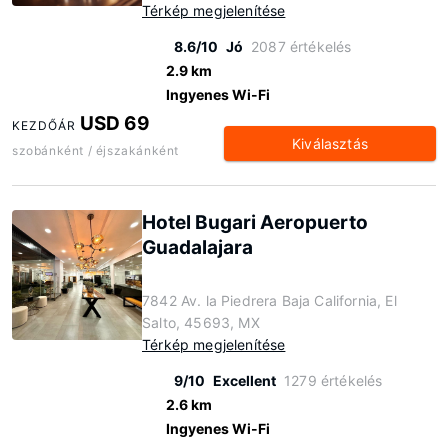
Térkép megjelenítése
8.6/10
Jó
2087 értékelés
2.9 km
Ingyenes Wi-Fi
USD 69
KEZDŐÁR
Kiválasztás
szobánként / éjszakánként
Hotel Bugari Aeropuerto
Guadalajara
7842 Av. la Piedrera Baja California, El
Salto, 45693, MX
Térkép megjelenítése
9/10
Excellent
1279 értékelés
2.6 km
Ingyenes Wi-Fi