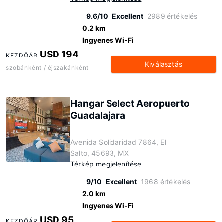
9.6/10
Excellent
2989 értékelés
0.2 km
Ingyenes Wi-Fi
USD 194
KEZDŐÁR
Kiválasztás
szobánként / éjszakánként
Hangar Select Aeropuerto
Guadalajara
Avenida Solidaridad 7864, El
Salto, 45693, MX
Térkép megjelenítése
9/10
Excellent
1968 értékelés
2.0 km
Ingyenes Wi-Fi
USD 95
KEZDŐÁR