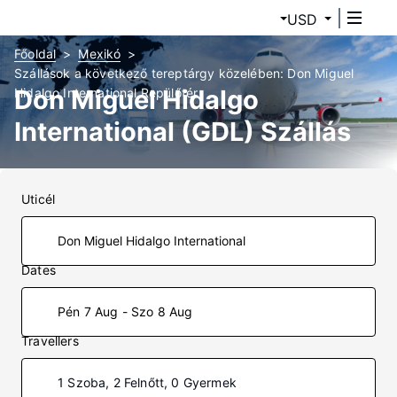
USD
Főoldal
Mexikó
Szállások a következő tereptárgy közelében: Don Miguel
Don Miguel Hidalgo
Hidalgo International Repülőtér
International (GDL) Szállás
Uticél
Dates
Pén 7 Aug - Szo 8 Aug
Travellers
1 Szoba, 2 Felnőtt, 0 Gyermek