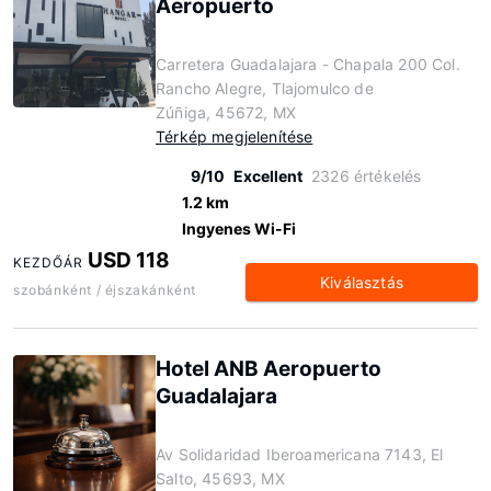
Aeropuerto
Carretera Guadalajara - Chapala 200 Col.
Rancho Alegre, Tlajomulco de
Zúñiga, 45672, MX
Térkép megjelenítése
9/10
Excellent
2326 értékelés
1.2 km
Ingyenes Wi-Fi
USD 118
KEZDŐÁR
Kiválasztás
szobánként / éjszakánként
Hotel ANB Aeropuerto
Guadalajara
Av Solidaridad Iberoamericana 7143, El
Salto, 45693, MX