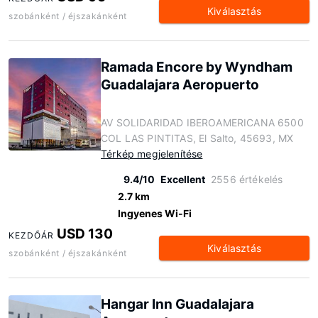
Kiválasztás
szobánként / éjszakánként
Ramada Encore by Wyndham
Guadalajara Aeropuerto
AV SOLIDARIDAD IBEROAMERICANA 6500
COL LAS PINTITAS, El Salto, 45693, MX
Térkép megjelenítése
9.4/10
Excellent
2556 értékelés
2.7 km
Ingyenes Wi-Fi
USD 130
KEZDŐÁR
Kiválasztás
szobánként / éjszakánként
Hangar Inn Guadalajara