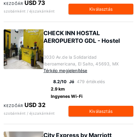
USD 73
KEZDŐÁR
Kiválasztás
szobánként / éjszakánként
CHECK INN HOSTAL
AEROPUERTO GDL - Hostel
3030 Av.de la Solidaridad
Iberoamericana, El Salto, 45693, MX
Térkép megjelenítése
8.2/10
Jó
479 értékelés
2.9 km
Ingyenes Wi-Fi
USD 32
KEZDŐÁR
Kiválasztás
szobánként / éjszakánként
City Express by Marriott