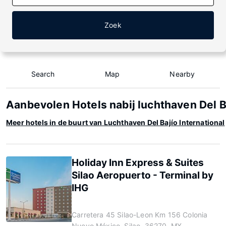
Zoek
Search
Map
Nearby
Aanbevolen Hotels nabij luchthaven Del Ba
Meer hotels in de buurt van Luchthaven Del Bajío International
Holiday Inn Express & Suites
Silao Aeropuerto - Terminal by
IHG
Carretera 45 Silao-Leon Km 156 Colonia
Nuevo México, Silao, 36270, MX