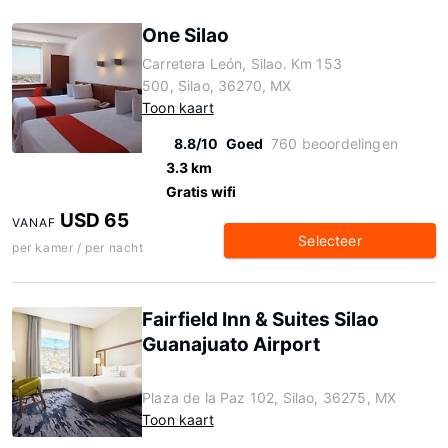
One Silao
Carretera León, Silao. Km 153
500, Silao, 36270, MX
Toon kaart
8.8/10
Goed
760 beoordelingen
3.3 km
Gratis wifi
USD 65
VANAF
Selecteer
per kamer / per nacht
Fairfield Inn & Suites Silao
Guanajuato Airport
Plaza de la Paz 102, Silao, 36275, MX
Toon kaart