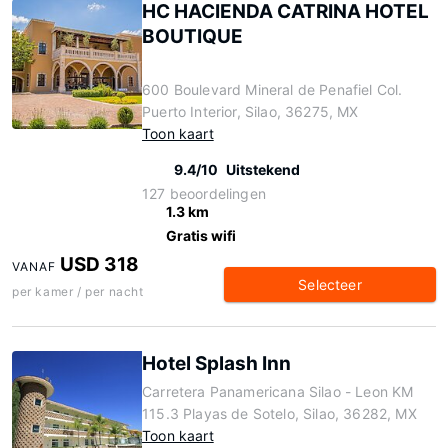
HC HACIENDA CATRINA HOTEL
BOUTIQUE
600 Boulevard Mineral de Penafiel Col.
Puerto Interior, Silao, 36275, MX
Toon kaart
9.4/10
Uitstekend
127 beoordelingen
1.3 km
Gratis wifi
USD 318
VANAF
Selecteer
per kamer / per nacht
Hotel Splash Inn
Carretera Panamericana Silao - Leon KM
115.3 Playas de Sotelo, Silao, 36282, MX
Toon kaart