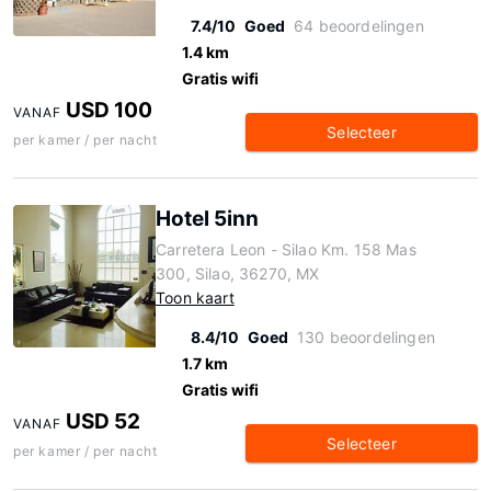
7.4/10
Goed
64 beoordelingen
1.4 km
Gratis wifi
USD 100
VANAF
Selecteer
per kamer / per nacht
Hotel 5inn
Carretera Leon - Silao Km. 158 Mas
300, Silao, 36270, MX
Toon kaart
8.4/10
Goed
130 beoordelingen
1.7 km
Gratis wifi
USD 52
VANAF
Selecteer
per kamer / per nacht