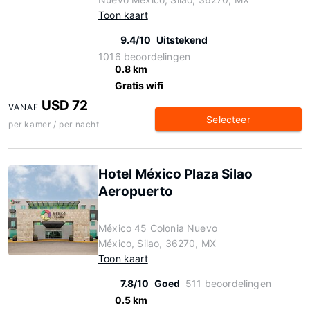
Toon kaart
9.4/10
Uitstekend
1016 beoordelingen
0.8 km
Gratis wifi
USD 72
VANAF
Selecteer
per kamer / per nacht
Hotel México Plaza Silao
Aeropuerto
México 45 Colonia Nuevo
México, Silao, 36270, MX
Toon kaart
7.8/10
Goed
511 beoordelingen
0.5 km