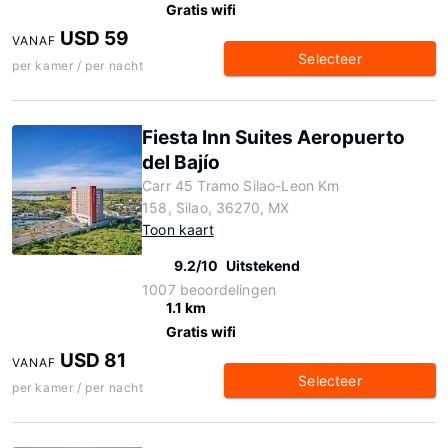
Gratis wifi
USD 59
VANAF
Selecteer
per kamer / per nacht
Fiesta Inn Suites Aeropuerto
del Bajío
Carr 45 Tramo Silao-Leon Km
158, Silao, 36270, MX
Toon kaart
9.2/10
Uitstekend
1007 beoordelingen
1.1 km
Gratis wifi
USD 81
VANAF
Selecteer
per kamer / per nacht