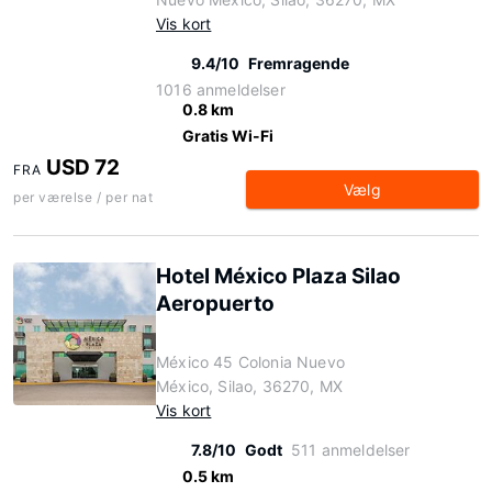
Vis kort
9.4/10
Fremragende
1016 anmeldelser
0.8 km
Gratis Wi-Fi
USD 72
FRA
Vælg
per værelse / per nat
Hotel México Plaza Silao
Aeropuerto
México 45 Colonia Nuevo
México, Silao, 36270, MX
Vis kort
7.8/10
Godt
511 anmeldelser
0.5 km