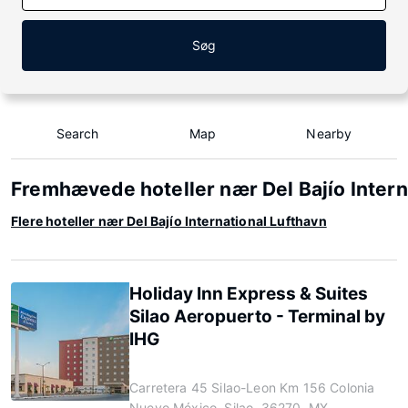
Søg
Search
Map
Nearby
Fremhævede hoteller nær Del Bajío Intern
Flere hoteller nær Del Bajío International Lufthavn
Holiday Inn Express & Suites
Silao Aeropuerto - Terminal by
IHG
Carretera 45 Silao-Leon Km 156 Colonia
Nuevo México, Silao, 36270, MX