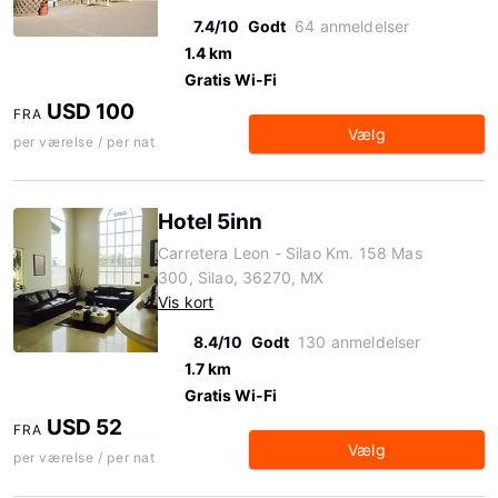
7.4/10
Godt
64 anmeldelser
1.4 km
Gratis Wi-Fi
USD 100
FRA
Vælg
per værelse / per nat
Hotel 5inn
Carretera Leon - Silao Km. 158 Mas
300, Silao, 36270, MX
Vis kort
8.4/10
Godt
130 anmeldelser
1.7 km
Gratis Wi-Fi
USD 52
FRA
Vælg
per værelse / per nat