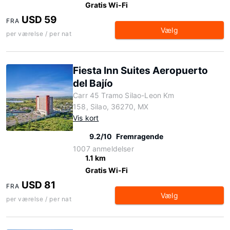
Gratis Wi-Fi
USD 59
FRA
Vælg
per værelse / per nat
Fiesta Inn Suites Aeropuerto
del Bajío
Carr 45 Tramo Silao-Leon Km
158, Silao, 36270, MX
Vis kort
9.2/10
Fremragende
1007 anmeldelser
1.1 km
Gratis Wi-Fi
USD 81
FRA
Vælg
per værelse / per nat