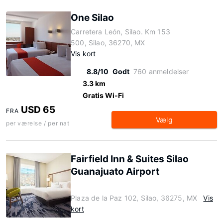
One Silao
Carretera León, Silao. Km 153
500, Silao, 36270, MX
Vis kort
8.8/10
Godt
760 anmeldelser
3.3 km
Gratis Wi-Fi
USD 65
FRA
Vælg
per værelse / per nat
Fairfield Inn & Suites Silao
Guanajuato Airport
Plaza de la Paz 102, Silao, 36275, MX
Vis
kort