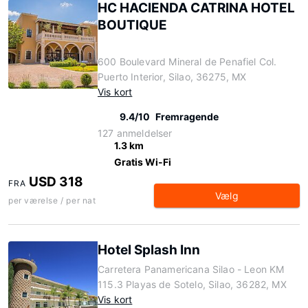
HC HACIENDA CATRINA HOTEL
BOUTIQUE
600 Boulevard Mineral de Penafiel Col.
Puerto Interior, Silao, 36275, MX
Vis kort
9.4/10
Fremragende
127 anmeldelser
1.3 km
Gratis Wi-Fi
USD 318
FRA
Vælg
per værelse / per nat
Hotel Splash Inn
Carretera Panamericana Silao - Leon KM
115.3 Playas de Sotelo, Silao, 36282, MX
Vis kort