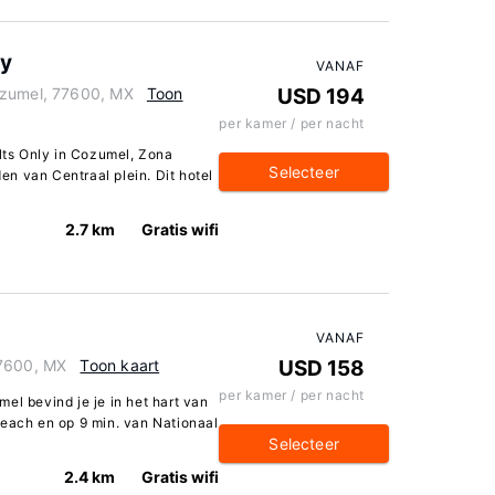
ly
VANAF
ozumel, 77600, MX
Toon
USD 194
per kamer / per nacht
ults Only in Cozumel, Zona
Selecteer
den van Centraal plein. Dit hotel
2.7 km
Gratis wifi
VANAF
77600, MX
Toon kaart
USD 158
per kamer / per nacht
el bevind je je in het hart van
Beach en op 9 min. van Nationaal
Selecteer
2.4 km
Gratis wifi