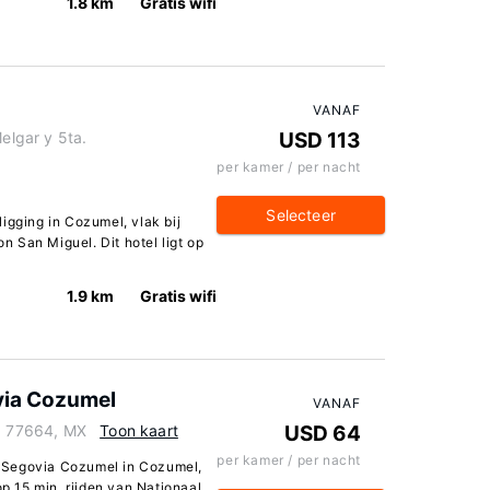
1.8 km
Gratis wifi
VANAF
Melgar y 5ta.
USD 113
per kamer / per nacht
Selecteer
igging in Cozumel, vlak bij
 San Miguel. Dit hotel ligt op
1.9 km
Gratis wifi
ovia Cozumel
VANAF
l, 77664, MX
Toon kaart
USD 64
per kamer / per nacht
as Segovia Cozumel in Cozumel,
op 15 min. rijden van Nationaal