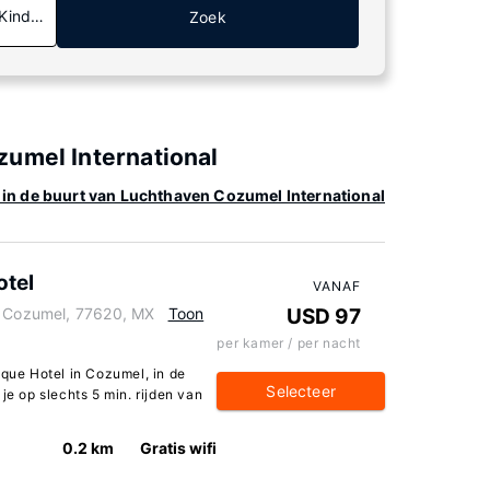
 Kinderen
Zoek
zumel International
 in de buurt van Luchthaven Cozumel International
otel
VANAF
, Cozumel, 77620, MX
Toon
USD 97
per kamer / per nacht
ique Hotel in Cozumel, in de
Selecteer
je op slechts 5 min. rijden van
0.2 km
Gratis wifi