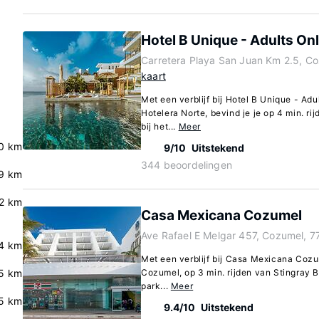
Hotel B Unique - Adults On
Carretera Playa San Juan Km 2.5, C
kaart
Met een verblijf bij Hotel B Unique - Ad
Hotelera Norte, bevind je je op 4 min. rij
bij het...
Meer
.0 km
9/10
Uitstekend
344 beoordelingen
.9 km
.2 km
Casa Mexicana Cozumel
Ave Rafael E Melgar 457, Cozumel, 
.4 km
Met een verblijf bij Casa Mexicana Cozum
.5 km
Cozumel, op 3 min. rijden van Stingray 
park...
Meer
5 km
9.4/10
Uitstekend