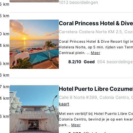
1012 beoordelingen
5 km
5 km
Coral Princess Hotel & Div
Carretera Costera Norte KM 2.5, Co
0 km
Coral Princess Hotel & Dive Resort ligt 
4 km
Hotelera Norte, op 5 min. rijden van Te
Centraal plein. ...
Meer
8.2/10
Goed
904 beoordelinge
5 km
6 km
.7 km
Hotel Puerto Libre Cozume
Calle 8 Norte #399, Colonia Centro,
4 km
kaart
Met een verblijf bij Hotel Puerto Libre 
6 km
Colonia Centro, bevind je je op een kwart
park...
Meer