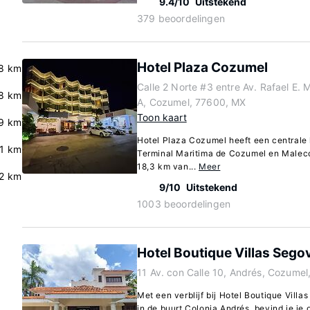
9.4/10
Uitstekend
379 beoordelingen
Hotel Plaza Cozumel
.8 km
Calle 2 Norte #3 entre Av. Rafael E. 
.8 km
A, Cozumel, 77600, MX
Toon kaart
9 km
Hotel Plaza Cozumel heeft een centrale l
.1 km
Terminal Maritima de Cozumel en Malecon
18,3 km van...
Meer
.2 km
9/10
Uitstekend
1003 beoordelingen
Hotel Boutique Villas Seg
11 Av. con Calle 10, Andrés, Cozume
Met een verblijf bij Hotel Boutique Vill
in de buurt Colonia Andrés, bevind je je 