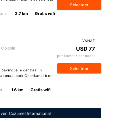
Selecteer
gen
2.7 km
Gratis wifi
VANAF
 Colonia
USD 77
per kamer / per nacht
Selecteer
 bevind je je centraal in
 Nationaal park Chankanaab en
n
1.6 km
Gratis wifi
aven Cozumel International