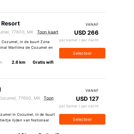
e Resort
VANAF
zumel, 77600, MX
Toon kaart
USD 266
per kamer / per nacht
in Cozumel, in de buurt Zona
rminal Maritima de Cozumel en
Selecteer
n
2.6 km
Gratis wifi
l
VANAF
 Cozumel, 77600, MX
Toon
USD 127
per kamer / per nacht
Cozumel in Cozumel, in de buurt
Selecteer
iertje rijden van Nationaal