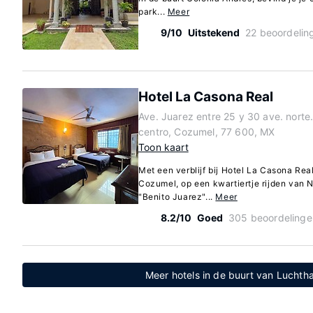
park...
Meer
9/10
Uitstekend
22 beoordelin
Hotel La Casona Real
Ave. Juarez entre 25 y 30 ave. norte.
centro, Cozumel, 77 600, MX
Toon kaart
Met een verblijf bij Hotel La Casona Real
Cozumel, op een kwartiertje rijden van
"Benito Juarez"...
Meer
8.2/10
Goed
305 beoordelinge
Meer hotels in de buurt van Luchth