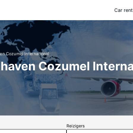
Car rent
en Cozumel International
thaven Cozumel Intern
Reizigers