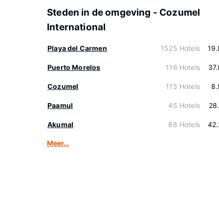
Steden in de omgeving - Cozumel
International
Playa del Carmen
1525 Hotels
19
Puerto Morelos
116 Hotels
37
Cozumel
115 Hotels
8.
Paamul
45 Hotels
28
Akumal
88 Hotels
42
Meer…