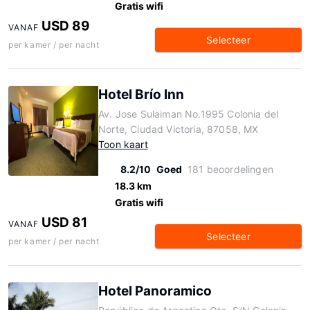
Gratis wifi
USD 89
VANAF
Selecteer
per kamer / per nacht
Hotel Brío Inn
Av. Jose Sulaiman No.1995 Colonia del
Norte, Ciudad Victoria, 87058, MX
Toon kaart
8.2/10
Goed
181 beoordelingen
18.3 km
Gratis wifi
USD 81
VANAF
Selecteer
per kamer / per nacht
Hotel Panoramico