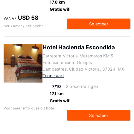
17.0 km
Gratis wifi
USD 58
VANAF
Selecteer
per kamer / per nacht
Hotel Hacienda Escondida
Carretera Victoria-Matamoros KM 5
Fraccionamiento Granjas
Campestres, Ciudad Victoria, 87024, MX
Toon kaart
7/10
2 beoordelingen
17.1 km
Gratis wifi
Voor meer info over dit hotel:
Selecteer