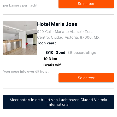
Selecteer
per kamer / per nacht
Hotel Maria Jose
920 Calle Mariano Abasolo Zona
Centro, Ciudad Victoria, 87000, MX
Toon kaart
8/10
Goed
39 beoordelingen
19.3 km
Gratis wifi
Voor meer info over dit hotel:
Selecteer
Meer hotels in de buurt van Luchthaven Ciudad Victoria
International