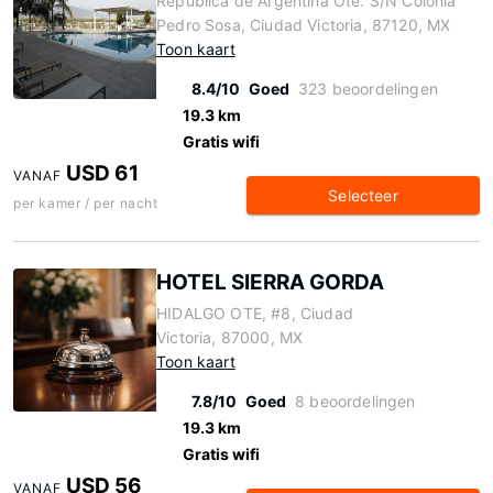
República de Argentina Ote. S/N Colonia
Pedro Sosa, Ciudad Victoria, 87120, MX
Toon kaart
8.4/10
Goed
323 beoordelingen
19.3 km
Gratis wifi
USD 61
VANAF
Selecteer
per kamer / per nacht
HOTEL SIERRA GORDA
HIDALGO OTE, #8, Ciudad
Victoria, 87000, MX
Toon kaart
7.8/10
Goed
8 beoordelingen
19.3 km
Gratis wifi
USD 56
VANAF