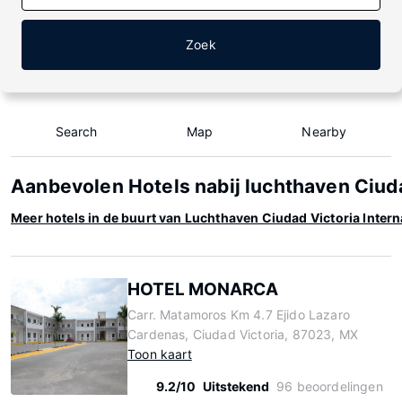
Zoek
Search
Map
Nearby
Aanbevolen Hotels nabij luchthaven Ciuda
Meer hotels in de buurt van Luchthaven Ciudad Victoria Intern
HOTEL MONARCA
Carr. Matamoros Km 4.7 Ejido Lazaro
Cardenas, Ciudad Victoria, 87023, MX
Toon kaart
9.2/10
Uitstekend
96 beoordelingen