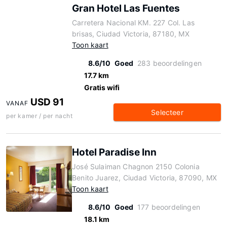
Gran Hotel Las Fuentes
Carretera Nacional KM. 227 Col. Las
brisas, Ciudad Victoria, 87180, MX
Toon kaart
8.6/10
Goed
283 beoordelingen
17.7 km
Gratis wifi
USD 91
VANAF
Selecteer
per kamer / per nacht
Hotel Paradise Inn
José Sulaiman Chagnon 2150 Colonia
Benito Juarez, Ciudad Victoria, 87090, MX
Toon kaart
8.6/10
Goed
177 beoordelingen
18.1 km