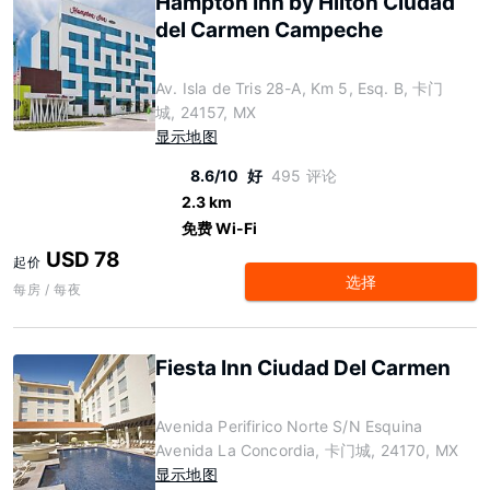
Hampton Inn by Hilton Ciudad
del Carmen Campeche
Av. Isla de Tris 28-A, Km 5, Esq. B, 卡门
城, 24157, MX
显示地图
8.6/10
好
495 评论
2.3 km
免费 Wi-Fi
USD 78
起价
选择
每房 / 每夜
Fiesta Inn Ciudad Del Carmen
Avenida Perifirico Norte S/N Esquina
Avenida La Concordia, 卡门城, 24170, MX
显示地图