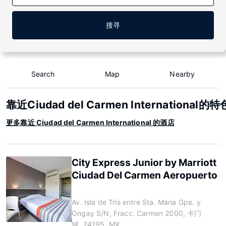
搜寻
Search
Map
Nearby
靠近Ciudad del Carmen International
更多靠近 Ciudad del Carmen International 的酒店
City Express Junior by Marriott
Ciudad Del Carmen Aeropuerto
Av. Isla de Tris entre Sta. Maria Gpe. y
Ongay S/N, Fracc. Carmen 2000, 卡门
城, 24195, MX