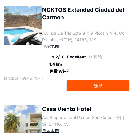
NOKTOS Extended Ciudad del
Carmen
Av. Isla De Tris Lote 8 Y 9 Pisos 3 Y 4. Col.
Palmira, 卡门城, 24195, MX
显示地图
9.2/10
Excellent
11 评论
1.4 km
免费 Wi-Fi
有关本酒店的更多信息：
选择
Casa Viento Hotel
Av. Boquerón del Palmar San Carlos, 卡门
城, 24116, MX
显示地图