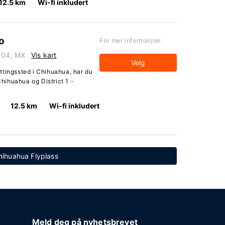
12.5 km
Wi-fi inkludert
o
For mer informasjon:
104, MX
Vis kart
Velg
ttingssted i Chihuahua, har du
Chihuahua og District 1 -
12.5 km
Wi-fi inkludert
Chihuahua Flyplass
Meld deg på nyhetsbrevet