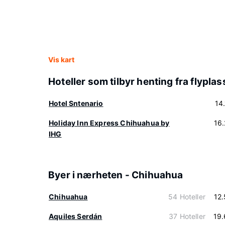
Vis kart
Hoteller som tilbyr henting fra flypla
Hotel Sntenario
14
Holiday Inn Express Chihuahua by
16
IHG
Byer i nærheten - Chihuahua
Chihuahua
54 Hoteller
12
Aquiles Serdán
37 Hoteller
19