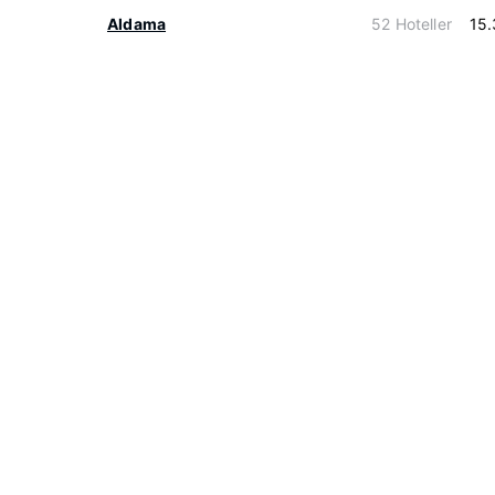
Aldama
52 Hoteller
15