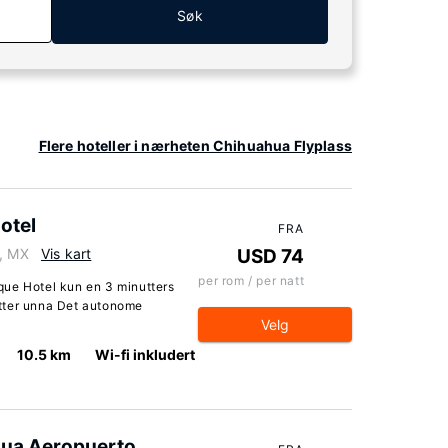
Søk
Flere hoteller i nærheten Chihuahua Flyplass
otel
FRA
6, MX
Vis kart
USD 74
per rom / per natt
que Hotel kun en 3 minutters
tter unna Det autonome
Velg
10.5 km
Wi-fi inkludert
hua Aeropuerto