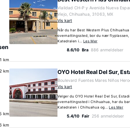
Vialidad CH-P y Avenida Nueva Espa
Viejo, Chihuahua, 31063, MX
Vis kart
Når du har Best Western Plus Chihuahua
overnattingssted, bor du nær flyplassen, 
Katedralen i...
Les Mer
ssen
8.6/10
Bra
886 anmeldelser
.1 km
.2 km
OYO Hotel Real Del Sur, Es
Boulevard Fuentes Mares Niños Hero
Vis kart
Velger du OYO Hotel Real Del Sur, Esta
overnattingssted i Chihuahua, har du bare
Katedralen i Chihuahua og...
Les Mer
.5 km
5.4/10
Fair
256 anmeldelser
.6 km