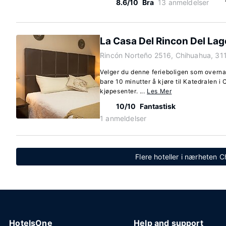
8.6/10
Bra
13 anmeldelser
La Casa Del Rincon Del Lag
Rincón Norteño 2516, Chihuahua, 31
Velger du denne ferieboligen som overna
bare 10 minutter å kjøre til Katedralen i 
kjøpesenter. ...
Les Mer
10/10
Fantastisk
1 anmeldelser
Flere hoteller i nærheten 
HotelsOne
Help and support