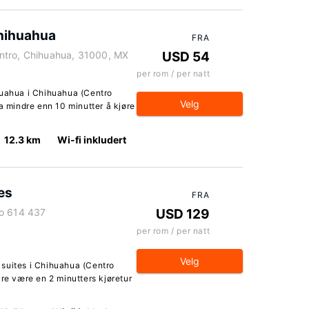
Chihuahua
FRA
ntro, Chihuahua, 31000, MX
USD 54
per rom / per natt
huahua i Chihuahua (Centro
Velg
ha mindre enn 10 minutter å kjøre
12.3 km
Wi-fi inkludert
es
FRA
ro 614 437
USD 129
per rom / per natt
Velg
suites i Chihuahua (Centro
are være en 2 minutters kjøretur