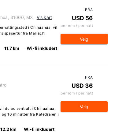
FRA
uahua, 31000, MX
Vis kart
USD 56
per rom / per natt
rnattingssted i Chihuahua, vil
rs spasertur fra Maríachi
Velg
11.7 km
Wi-fi inkludert
FRA
ntro
USD 36
per rom / per natt
Velg
il du bo sentralt i Chihuahua,
 og 10 minutter fra Katedralen i
12.2 km
Wi-fi inkludert