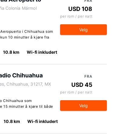
FRA
ña Colonia Mármol
USD 108
per rom / per natt
Velg
 Aeropuerto i Chihuahua som
kun 10 minutter å kjøre fra
10.8 km
Wi-fi inkludert
tadio Chihuahua
FRA
es, Chihuahua, 31217, MX
USD 45
per rom / per natt
dio Chihuahua som
Velg
 15 minutter å kjøre til både
10.8 km
Wi-fi inkludert