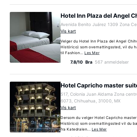
Hotel Inn Plaza del Angel 
Avenida Benito Juárez 1309 Zona Ce
Vis kart
Velger du Hotel Inn Plaza del Angel Chi
Histórico) som overnattingssted, vil du 
til Fashion...
Les Mer
7.8/10
Bra
567 anmeldelser
Hotel Capricho master suit
517, Colonia Juan Aldama Zona cent
6073, Chihuahua, 31000, MX
Vis kart
Dersom du velger Hotel Capricho master 
Histórico) som overnattingssted vil du b
fra Katedralen...
Les Mer