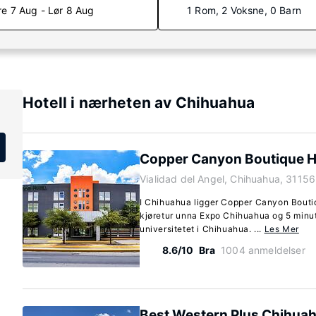
re 7 Aug - Lør 8 Aug
1 Rom, 2 Voksne, 0 Barn
Hotell i nærheten av Chihuahua
Copper Canyon Boutique H
Vialidad del Angel, Chihuahua, 3115
I Chihuahua ligger Copper Canyon Bouti
kjøretur unna Expo Chihuahua og 5 minu
universitetet i Chihuahua. ...
Les Mer
8.6/10
Bra
1004 anmeldelser
Best Western Plus Chihua