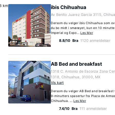
.3 km
ibis Chihuahua
Av Benito Juarez Garcia 3115, Chih
Dersom du velger ibis Chihuahua som ove
du bo midt i smørøyet, kun en 10 minutte
Imperial og Expo...
Les Mer
8.8/10
Bra
1120 anmeldelser
AB Bed and breakfast
1318 C. Antonio de Escorza Zona Ce
1318, Chihuahua, 31000, MX
Vis kart
Dersom du velger AB Bed and breakfast v
9-minutters spasertur fra Plaza de Armas
Chihuahua. ...
Les Mer
7.4/10
Bra
111 anmeldelser