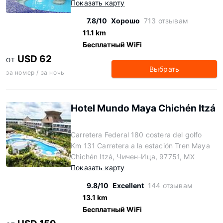
Показать карту
7.8/10
Хорошо
713 отзывам
11.1 km
Бесплатный WiFi
USD 62
ОТ
Выбрать
за номер / за ночь
Hotel Mundo Maya Chichén Itzá
Carretera Federal 180 costera del golfo
Km 131 Carretera a la estación Tren Maya
Chichén Itzá, Чичен-Ица, 97751, MX
Показать карту
9.8/10
Excellent
144 отзывам
13.1 km
Бесплатный WiFi