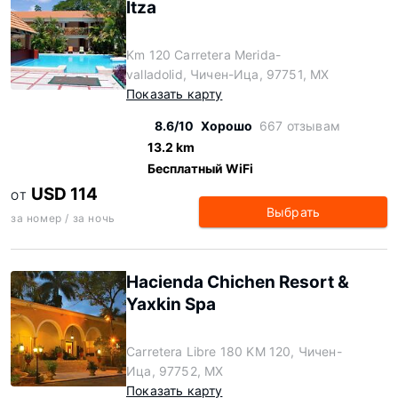
Itza
Km 120 Carretera Merida-
valladolid, Чичен-Ица, 97751, MX
Показать карту
8.6/10
Хорошо
667 отзывам
13.2 km
Бесплатный WiFi
USD 114
ОТ
Выбрать
за номер / за ночь
Hacienda Chichen Resort &
Yaxkin Spa
Carretera Libre 180 KM 120, Чичен-
Ица, 97752, MX
Показать карту