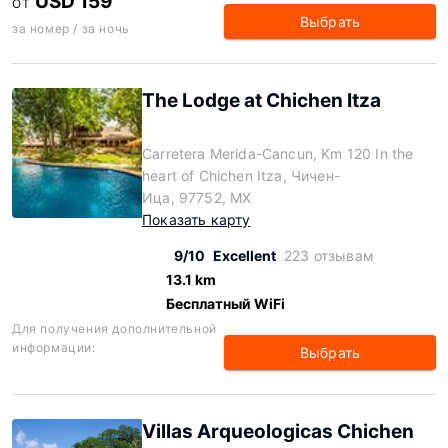
USD 159
ОТ
Выбрать
за номер / за ночь
The Lodge at Chichen Itza
Carretera Merida-Cancun, Km 120 In the
heart of Chichen Itza, Чичен-
Ица, 97752, MX
Показать карту
9/10
Excellent
223 отзывам
13.1 km
Бесплатный WiFi
Для получения дополнительной
информации:
Выбрать
Villas Arqueologicas Chichen