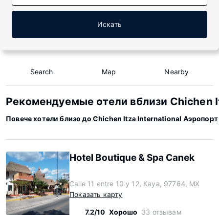
Искать
Search
Map
Nearby
Рекомендуемые отели вблизи Chichen Itz
Повече хотели близо до Chichen Itza International Аэропорт
Hotel Boutique & Spa Canek
Calle 11 entre 10 y 12, Кауа, 97764, MX
Показать карту
7.2/10
Хорошо
33 отзывам