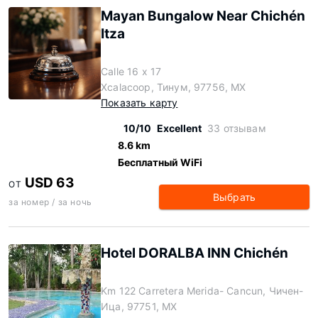
Mayan Bungalow Near Chichén
Itza
Calle 16 x 17
Xcalacoop, Тинум, 97756, MX
Показать карту
10/10
Excellent
33 отзывам
8.6 km
Бесплатный WiFi
USD 63
ОТ
Выбрать
за номер / за ночь
Hotel DORALBA INN Chichén
Km 122 Carretera Merida- Cancun, Чичен-
Ица, 97751, MX