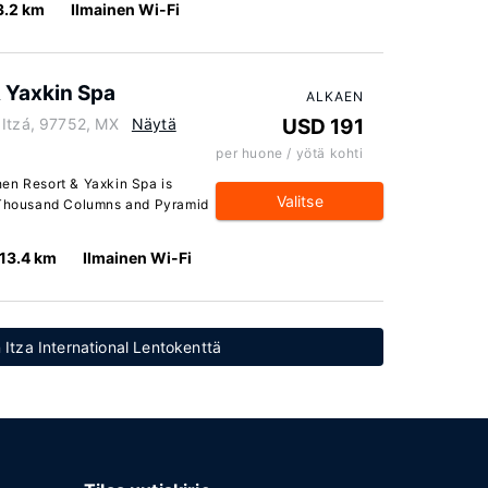
3.2 km
Ilmainen Wi-Fi
 Yaxkin Spa
ALKAEN
 Itzá, 97752, MX
Näytä
USD 191
per huone / yötä kohti
en Resort & Yaxkin Spa is
Valitse
e Thousand Columns and Pyramid
13.4 km
Ilmainen Wi-Fi
n Itza International Lentokenttä