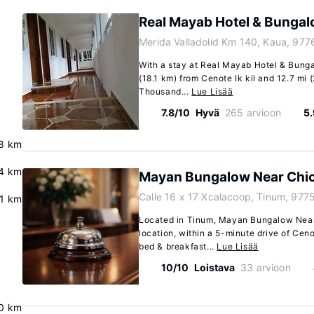
Real Mayab Hotel & Bunga
Merida Valladolid Km 140, Kaua, 97
With a stay at Real Mayab Hotel & Bungal
(18.1 km) from Cenote Ik kil and 12.7 mi 
Thousand...
Lue Lisää
7.8/10
Hyvä
265 arvioon
5
8 km
.4 km
Mayan Bungalow Near Chic
Calle 16 x 17 Xcalacoop, Tinum, 977
.1 km
Located in Tinum, Mayan Bungalow Near C
location, within a 5-minute drive of Ceno
bed & breakfast...
Lue Lisää
10/10
Loistava
33 arvioon
.0 km