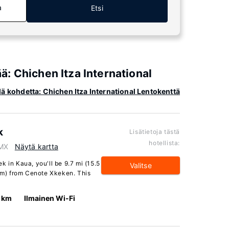
a
Etsi
ää: Chichen Itza International
llä kohdetta: Chichen Itza International Lentokenttä
k
Lisätietoja tästä
hotellista:
 MX
Näytä kartta
k in Kaua, you'll be 9.7 mi (15.5
Valitse
 km) from Cenote Xkeken. This
 km
Ilmainen Wi-Fi