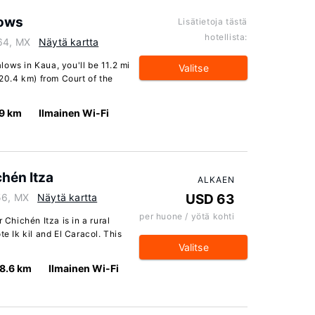
lows
Lisätietoja tästä
hotellista:
764, MX
Näytä kartta
ows in Kaua, you'll be 11.2 mi
Valitse
(20.4 km) from Court of the
.9 km
Ilmainen Wi-Fi
hén Itza
ALKAEN
56, MX
Näytä kartta
USD 63
per huone / yötä kohti
hichén Itza is in a rural
te Ik kil and El Caracol. This
Valitse
8.6 km
Ilmainen Wi-Fi