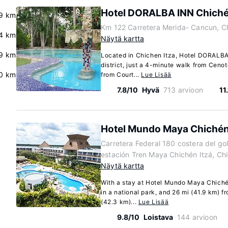
Hotel DORALBA INN Chich
9 km
Km 122 Carretera Merida- Cancun, Ch
4 km
Näytä kartta
.9 km
Located in Chichen Itza, Hotel DORALBA 
district, just a 4-minute walk from Cenot
0 km
from Court...
Lue Lisää
7.8/10
Hyvä
713 arvioon
11
Hotel Mundo Maya Chichén
Carretera Federal 180 costera del go
estación Tren Maya Chichén Itzá, Ch
Näytä kartta
With a stay at Hotel Mundo Maya Chichén 
in a national park, and 26 mi (41.9 km) 
(42.3 km)...
Lue Lisää
9.8/10
Loistava
144 arvioon