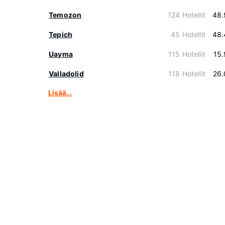
Temozon
124 Hotellit
48.
Tepich
45 Hotellit
48.
Uayma
115 Hotellit
15
Valladolid
118 Hotellit
26.
Lisää…