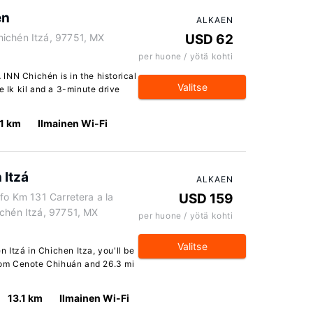
én
ALKAEN
ichén Itzá, 97751, MX
USD 62
per huone / yötä kohti
INN Chichén is in the historical
Valitse
e Ik kil and a 3-minute drive
.1 km
Ilmainen Wi-Fi
 Itzá
ALKAEN
lfo Km 131 Carretera a la
USD 159
ichén Itzá, 97751, MX
per huone / yötä kohti
Valitse
Itzá in Chichen Itza, you'll be
from Cenote Chihuán and 26.3 mi
13.1 km
Ilmainen Wi-Fi