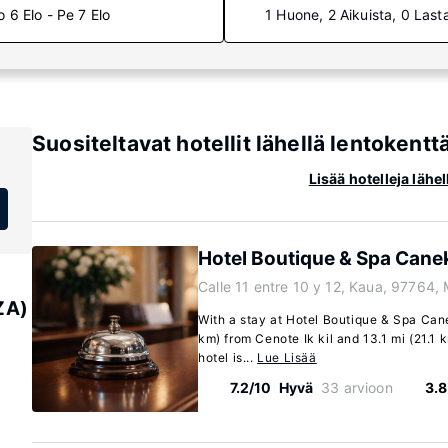
o 6 Elo - Pe 7 Elo
1 Huone, 2 Aikuista, 0 Last
Suositeltavat hotellit lähellä lentokentt
Lisää hotelleja lähe
Hotel Boutique & Spa Cane
Calle 11 entre 10 y 12, Kaua, 97764,
CZA)
With a stay at Hotel Boutique & Spa Cane
km) from Cenote Ik kil and 13.1 mi (21.1
hotel is...
Lue Lisää
7.2/10
Hyvä
33 arvioon
3.8