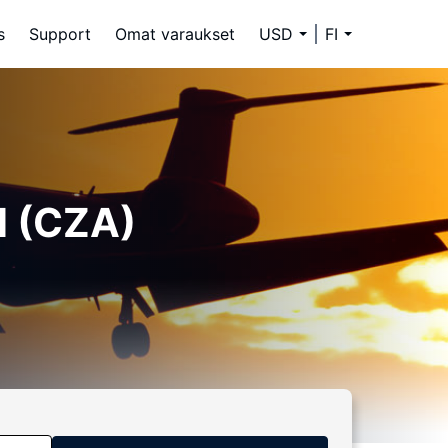
s
Support
Omat varaukset
USD
FI
al (CZA)