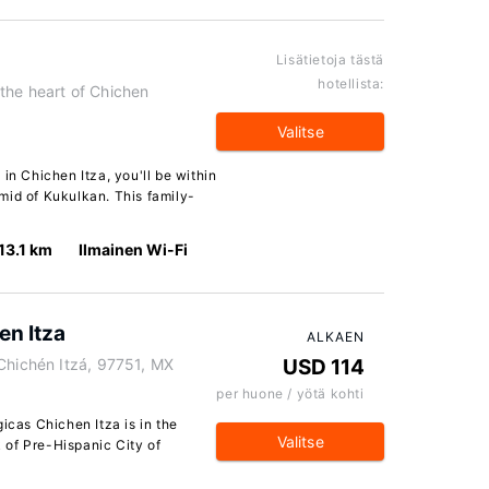
Lisätietoja tästä
hotellista:
the heart of Chichen
Valitse
in Chichen Itza, you'll be within
mid of Kukulkan. This family-
13.1 km
Ilmainen Wi-Fi
en Itza
ALKAEN
Chichén Itzá, 97751, MX
USD 114
per huone / yötä kohti
icas Chichen Itza is in the
Valitse
k of Pre-Hispanic City of