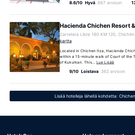
8.6/10
Hyvä
667 arvioon
1
Hacienda Chichen Resort &
Carretera Libre 180 KM 120, Chichén
kartta
Located in Chichen Itza, Hacienda Chich
within a 15-minute walk of Court of th
of Kukulkan. This...
Lue Lisää
9/10
Loistava
362 arvioon
Lisää hotelleja lähellä kohdetta: Chiche