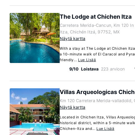
The Lodge at Chichen Itza
Carretera Merida-Cancun, Km 120 In 
Itza, Chichén Itzá, 97752, MX
Näytä kartta
With a stay at The Lodge at Chichen Itza 
a 10-minute walk of El Caracol and Pyra
friendly...
Lue Lisää
9/10
Loistava
223 arvioon
Villas Arqueologicas Chich
Km 120 Carretera Merida-valladolid, 
Näytä kartta
Located in Chichen Itza, Villas Arqueolog
historical district, within a 5-minute wal
Chichen-Itza and...
Lue Lisää