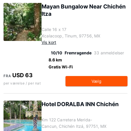
Mayan Bungalow Near Chichén
Itza
Calle 16 x 17
Xcalacoop, Tinum, 97756, MX
Vis kort
10/10
Fremragende
33 anmeldelser
8.6 km
Gratis Wi-Fi
USD 63
FRA
Vælg
per værelse / per nat
Hotel DORALBA INN Chichén
Km 122 Carretera Merida-
Cancun, Chichén Itzá, 97751, MX