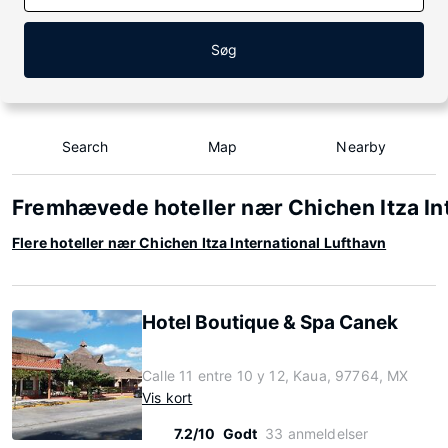
Søg
Search
Map
Nearby
Fremhævede hoteller nær Chichen Itza In
Flere hoteller nær Chichen Itza International Lufthavn
Hotel Boutique & Spa Canek
Calle 11 entre 10 y 12, Kaua, 97764, MX
Vis kort
7.2/10
Godt
33 anmeldelser