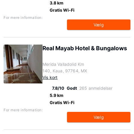
3.8 km
Gratis Wi-Fi
For mere information:
Vælg
Real Mayab Hotel & Bungalows
Merida Valladolid Km
140, Kaua, 97764, MX
Vis kort
7.8/10
Godt
265 anmeldelser
5.9 km
Gratis Wi-Fi
For mere information:
Vælg