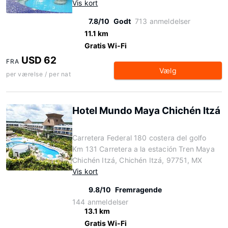
Vis kort
7.8/10
Godt
713 anmeldelser
11.1 km
Gratis Wi-Fi
USD 62
FRA
Vælg
per værelse / per nat
Hotel Mundo Maya Chichén Itzá
Carretera Federal 180 costera del golfo
Km 131 Carretera a la estación Tren Maya
Chichén Itzá, Chichén Itzá, 97751, MX
Vis kort
9.8/10
Fremragende
144 anmeldelser
13.1 km
Gratis Wi-Fi