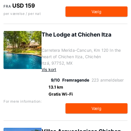
USD 159
FRA
Vælg
per værelse / per nat
The Lodge at Chichen Itza
Carretera Merida-Cancun, Km 120 In the
heart of Chichen Itza, Chichén
Itzá, 97752, MX
Vis kort
9/10
Fremragende
223 anmeldelser
13.1 km
Gratis Wi-Fi
For mere information:
Vælg