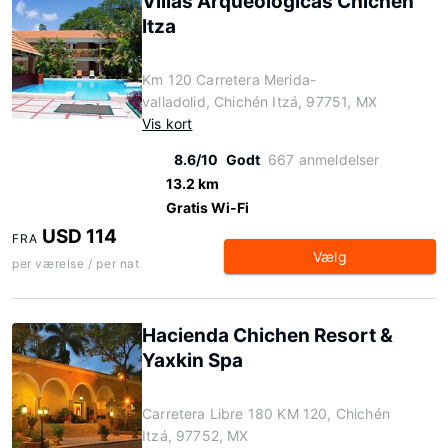
Villas Arqueologicas Chichen
Itza
Km 120 Carretera Merida-
valladolid, Chichén Itzá, 97751, MX
Vis kort
8.6/10
Godt
667 anmeldelser
13.2 km
Gratis Wi-Fi
USD 114
FRA
Vælg
per værelse / per nat
Hacienda Chichen Resort &
Yaxkin Spa
Carretera Libre 180 KM 120, Chichén
Itzá, 97752, MX