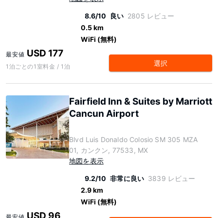
8.6/10
良い
2805 レビュー
0.5 km
WiFi (無料)
USD 177
最安値
選択
1泊ごとの1室料金 / 1泊
Fairfield Inn & Suites by Marriott
Cancun Airport
Blvd Luis Donaldo Colosio SM 305 MZA
01, カンクン, 77533, MX
地図を表示
9.2/10
非常に良い
3839 レビュー
2.9 km
WiFi (無料)
USD 96
最安値