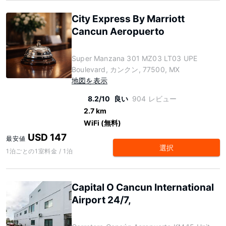
City Express By Marriott
Cancun Aeropuerto
Super Manzana 301 MZ03 LT03 UPE
Boulevard, カンクン, 77500, MX
地図を表示
8.2/10
良い
904 レビュー
2.7 km
WiFi (無料)
USD 147
最安値
選択
1泊ごとの1室料金 / 1泊
Capital O Cancun International
Airport 24/7,