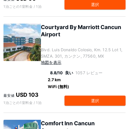
選択
1泊ごとの1室料金 / 1泊
Courtyard By Marriott Cancun
Airport
Blvd. Luis Donaldo Colosio, Km. 12.5 Lot 1,
SMZA. 301, カンクン, 77560, MX
地図を表示
8.8/10
良い
1057 レビュー
2.7 km
WiFi (無料)
USD 103
最安値
選択
1泊ごとの1室料金 / 1泊
Comfort Inn Cancun