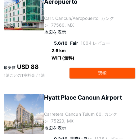
Aeropuerto
Carr. Cancun/Aeropouerto, カンク
ン, 77560, MX
地図を表示
5.6/10
Fair
1004 レビュー
2.6 km
WiFi (無料)
USD 88
最安値
選択
1泊ごとの1室料金 / 1泊
Hyatt Place Cancun Airport
Carretera Cancun Tulum 60, カンク
ン, 75220, MX
地図を表示
9.2/10
非常に良い
1138 レビュー