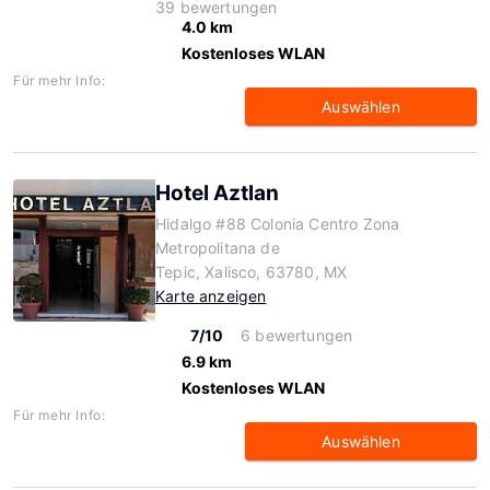
39 bewertungen
4.0 km
Kostenloses WLAN
Für mehr Info:
Auswählen
Hotel Aztlan
Hidalgo #88 Colonia Centro Zona
Metropolitana de
Tepic, Xalisco, 63780, MX
Karte anzeigen
7/10
6 bewertungen
6.9 km
Kostenloses WLAN
Für mehr Info:
Auswählen