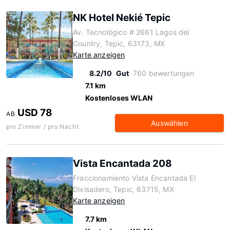
NK Hotel Nekié Tepic
Av. Tecnológico # 2661 Lagos del
Country, Tepic, 63173, MX
Karte anzeigen
8.2/10
Gut
760 bewertungen
7.1 km
Kostenloses WLAN
USD 78
AB
Auswählen
pro Zimmer / pro Nacht
Vista Encantada 208
Fraccionamiento Vista Encantada El
Divisadero, Tepic, 63715, MX
Karte anzeigen
7.7 km