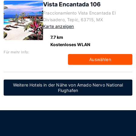
Vista Encantada 106
Fraccionamiento Vista Encantada El
Divisadero, Tepic, 63715, MX
Karte anzeigen
7.7 km
Kostenloses WLAN
Für mehr Info:
Auswählen
Weitere Hotels in der Nähe von Amado Nervo National
Flughafen