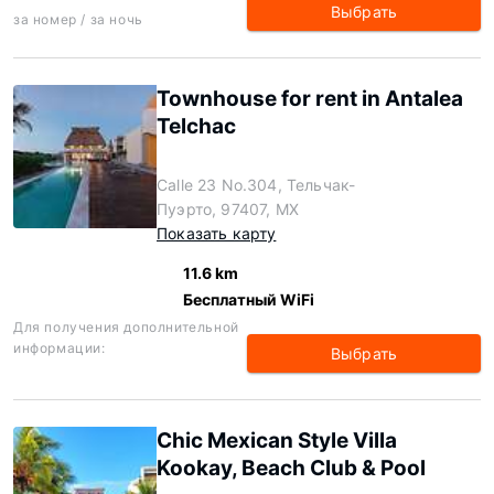
Выбрать
за номер / за ночь
Townhouse for rent in Antalea
Telchac
Calle 23 No.304, Тельчак-
Пуэрто, 97407, MX
Показать карту
11.6 km
Бесплатный WiFi
Для получения дополнительной
информации:
Выбрать
Chic Mexican Style Villa
Kookay, Beach Club & Pool