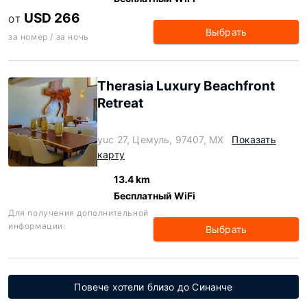
USD 266
ОТ
Выбрать
за номер / за ночь
Therasia Luxury Beachfront
Retreat
yuc 27, Цемуль, 97407, MX
Показать
карту
13.4 km
Бесплатный WiFi
Для получения дополнительной
информации:
Выбрать
Повече хотели близо до Синанче