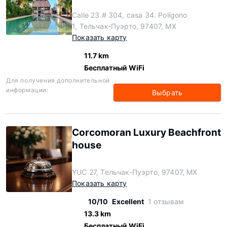
Calle 23 # 304, casa 34. Polígono
1, Тельчак-Пуэрто, 97407, MX
Показать карту
11.7 km
Бесплатный WiFi
Для получения дополнительной
информации:
Выбрать
Corcomoran Luxury Beachfront
house
YUC 27, Тельчак-Пуэрто, 97407, MX
Показать карту
10/10
Excellent
1 отзывам
13.3 km
Бесплатный WiFi