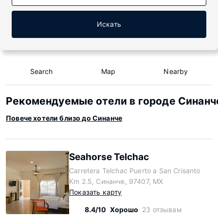
Искать
Search
Map
Nearby
Рекомендуемые отели в городе Синанч
Повече хотели близо до Синанче
Seahorse Telchac
Carretera Telchac Puerto a San Crisanto
Km 2.5, Синанче, 97407, MX
Показать карту
8.4/10
Хорошо
23 отзывам