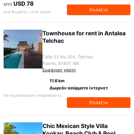
USD 78
ΑΠΌ
Επιλέξτε
ανά δωμάτιο / ανά νύχτα
Townhouse for rent in Antalea
Telchac
Calle 23 No.304, Telchac
Puerto, 97407, MX
Εμφάνιση χάρτη
11.6 km
Δωρεάν ασύρματο ίντερνετ
Για περισσότερες πληροφορίες:
Επιλέξτε
Chic Mexican Style Villa
Kookay, Beach Club & Pool