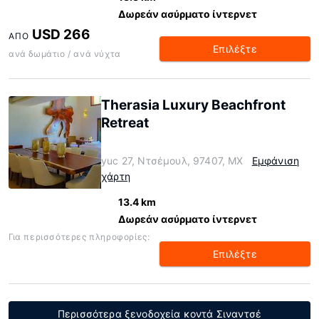
Δωρεάν ασύρματο ίντερνετ
USD 266
ΑΠΌ
Επιλέξτε
ανά δωμάτιο / ανά νύχτα
Therasia Luxury Beachfront
Retreat
yuc 27, Ντσέμουλ, 97407, MX
Εμφάνιση
χάρτη
13.4 km
Δωρεάν ασύρματο ίντερνετ
Για περισσότερες πληροφορίες:
Επιλέξτε
Περισσότερα ξενοδοχεία κοντά Σιναντσέ