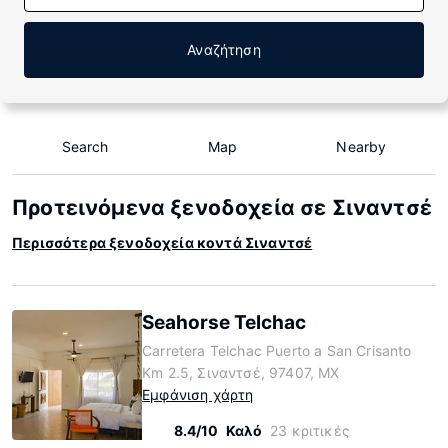
Αναζήτηση
Search
Map
Nearby
Προτεινόμενα ξενοδοχεία σε Σιναντσέ
Περισσότερα ξενοδοχεία κοντά Σιναντσέ
Seahorse Telchac
Carretera Telchac Puerto a San Crisanto
Km 2.5, Σιναντσέ, 97407, MX
Εμφάνιση χάρτη
8.4/10
Καλό
23 κριτικές