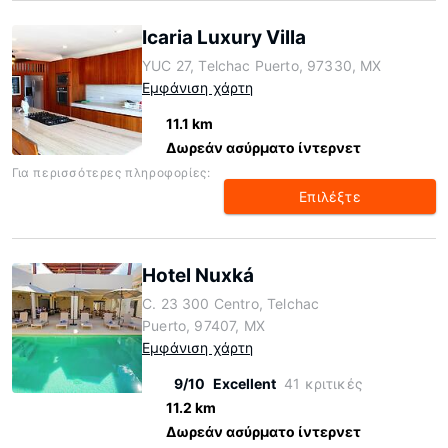
Icaria Luxury Villa
YUC 27, Telchac Puerto, 97330, MX
Εμφάνιση χάρτη
11.1 km
Δωρεάν ασύρματο ίντερνετ
Για περισσότερες πληροφορίες:
Επιλέξτε
Hotel Nuxká
C. 23 300 Centro, Telchac
Puerto, 97407, MX
Εμφάνιση χάρτη
9/10
Excellent
41 κριτικές
11.2 km
Δωρεάν ασύρματο ίντερνετ