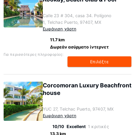
Calle 23 # 304, casa 34. Polígono
1, Telchac Puerto, 97407, MX
Εμφάνιση χάρτη
11.7 km
Δωρεάν ασύρματο ίντερνετ
Για περισσότερες πληροφορίες:
Επιλέξτε
Corcomoran Luxury Beachfront
house
YUC 27, Telchac Puerto, 97407, MX
Εμφάνιση χάρτη
10/10
Excellent
1 κριτικές
13.3 km