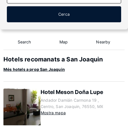
Cerca
Search
Map
Nearby
Hotels recomanats a San Joaquin
Més hotels a prop San Joaquin
Hotel Meson Doña Lupe
Andador Damián Carmona 19 ,
Centro, San Joaquin, 76550, MX
Mostra mapa