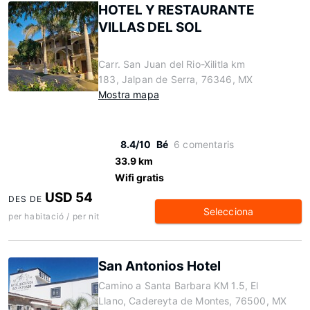
HOTEL Y RESTAURANTE
VILLAS DEL SOL
Carr. San Juan del Rio-Xilitla km
183, Jalpan de Serra, 76346, MX
Mostra mapa
8.4/10
Bé
6 comentaris
33.9 km
Wifi gratis
USD 54
DES DE
Selecciona
per habitació / per nit
San Antonios Hotel
Camino a Santa Barbara KM 1.5, El
Llano, Cadereyta de Montes, 76500, MX