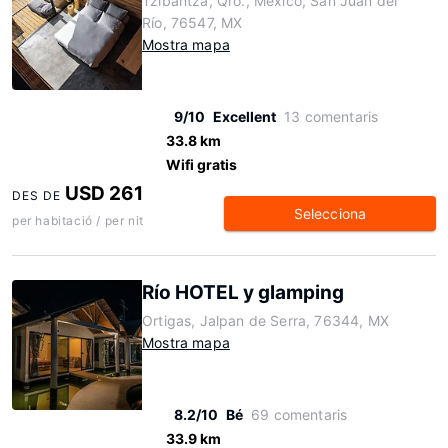
Tzibantzá, Qro., México, San Juan del
Río, 76547, MX
Mostra mapa
9/10
Excellent
13 comentaris
33.8 km
Wifi gratis
USD 261
DES DE
Selecciona
per habitació / per nit
Río HOTEL y glamping
Ortigas, Jalpan de Serra, 76344, MX
Mostra mapa
8.2/10
Bé
69 comentaris
33.9 km