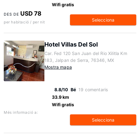
Wifi gratis
USD 78
DES DE
Selecciona
per habitació / per nit
Hotel Villas Del Sol
Car. Fed 120 San Juan del Rio Xilitla Km
183, Jalpan de Serra, 76346, MX
Mostra mapa
8.8/10
Bé
19 comentaris
33.9 km
Wifi gratis
Més informació a:
Selecciona