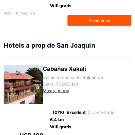
Wifi gratis
Més informació a:
Selecciona
Hotels a prop de San Joaquin
Cabañas Xakali
Domicilio conocido, Jalpan de
Serra, 76565, MX
Mostra mapa
10/10
Excellent
2 comentaris
6.4 km
Wifi gratis