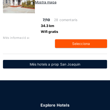
Mostra mapa
7/10
28 comentaris
34.3 km
Wifi gratis
Més informació a:
Selecciona
Més hotels a prop San Joaquin
Explore Hotels