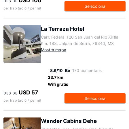
USD 100
DES DE
Selecciona
per habitació / per nit
La Terraza Hotel
Carr. Federal 120 San Juan del Rio Xilitla
Km. 183, Jalpan de Serra, 76340, MX
Mostra mapa
8.6/10
Bé
170 comentaris
33.7 km
Wifi gratis
USD 57
DES DE
Selecciona
per habitació / per nit
Wander Cabins Dehe