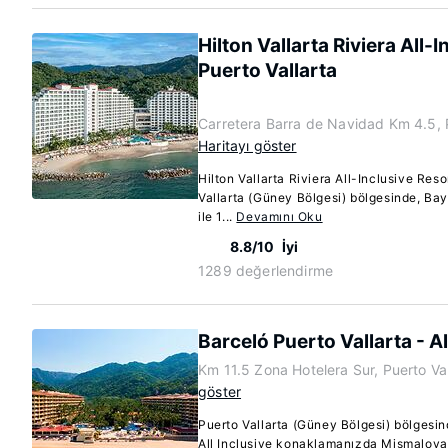
Hilton Vallarta Riviera All-
Puerto Vallarta
Carretera Barra de Navidad Km 4.5, 
Haritayı göster
Hilton Vallarta Riviera All-Inclusive Reso
Vallarta (Güney Bölgesi) bölgesinde, Ba
ile 1...
Devamını Oku
8.8/10
İyi
1289 değerlendirme
Barceló Puerto Vallarta - Al
Km 11.5 Zona Hotelera Sur, Puerto Va
göster
Puerto Vallarta (Güney Bölgesi) bölgesin
All Inclusive konaklamanızda Mismaloya 