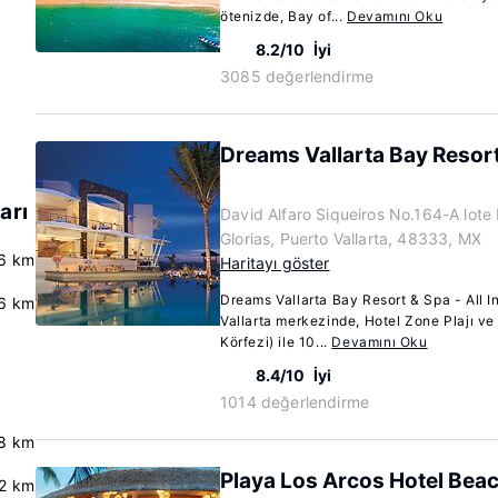
ötenizde, Bay of...
Devamını Oku
8.2/10
İyi
3085 değerlendirme
Dreams Vallarta Bay Resort 
arı
David Alfaro Siqueiros No.164-A lote
Glorias, Puerto Vallarta, 48333, MX
6 km
Haritayı göster
Dreams Vallarta Bay Resort & Spa - All In
6 km
Vallarta merkezinde, Hotel Zone Plajı v
Körfezi) ile 10...
Devamını Oku
8.4/10
İyi
1014 değerlendirme
.8 km
Playa Los Arcos Hotel Bea
.2 km