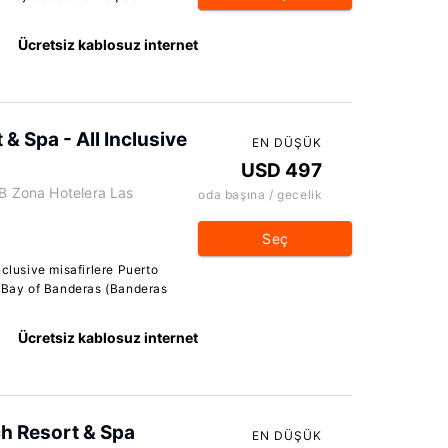
Ücretsiz kablosuz internet
& Spa - All Inclusive
EN DÜŞÜK
USD 497
 B Zona Hotelera Las
oda başına / gecelik
Seç
clusive misafirlere Puerto
e Bay of Banderas (Banderas
Ücretsiz kablosuz internet
ch Resort & Spa
EN DÜŞÜK