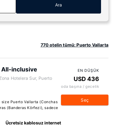
Ara
770 otelin tümü: Puerto Vallarta
 All-inclusive
EN DÜŞÜK
Zona Hotelera Sur, Puerto
USD 436
oda başına / gecelik
Seç
e size Puerto Vallarta (Conchas
eras (Banderas Körfezi), sadece
Ücretsiz kablosuz internet