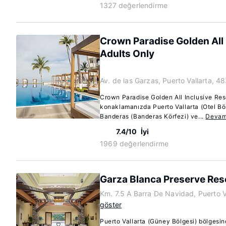
1327 değerlendirme
Crown Paradise Golden All 
Adults Only
Av. de las Garzas, Puerto Vallarta, 
Crown Paradise Golden All Inclusive Res
konaklamanızda Puerto Vallarta (Otel Bö
Banderas (Banderas Körfezi) ve...
Devam
7.4/10
İyi
1969 değerlendirme
Garza Blanca Preserve Res
Km. 7.5 A Barra De Navidad, Puerto 
göster
Puerto Vallarta (Güney Bölgesi) bölgesi