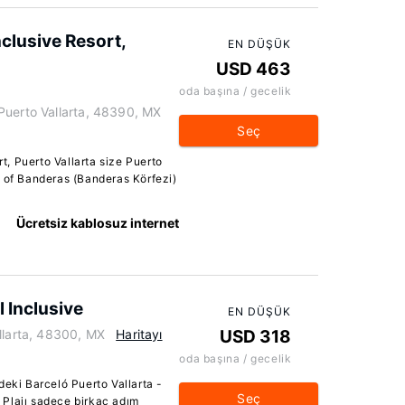
Inclusive Resort,
EN DÜŞÜK
USD 463
oda başına / gecelik
Puerto Vallarta, 48390, MX
Seç
rt, Puerto Vallarta size Puerto
y of Banderas (Banderas Körfezi)
Ücretsiz kablosuz internet
l Inclusive
EN DÜŞÜK
llarta, 48300, MX
Haritayı
USD 318
oda başına / gecelik
deki Barceló Puerto Vallarta -
Seç
Plajı sadece birkaç adım