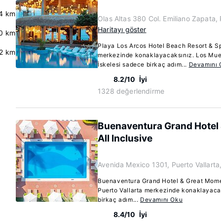
4 km
Olas Altas 380 Col. Emiliano Zapata,
Haritayı göster
.0 km
Playa Los Arcos Hotel Beach Resort & Spa
.2 km
merkezinde konaklayacaksınız. Los Muer
İskelesi sadece birkaç adım...
Devamını 
8.2/10
İyi
1328 değerlendirme
Buenaventura Grand Hotel
All Inclusive
Avenida Mexico 1301, Puerto Vallart
Buenaventura Grand Hotel & Great Moment
Puerto Vallarta merkezinde konaklayaca
birkaç adım...
Devamını Oku
8.4/10
İyi