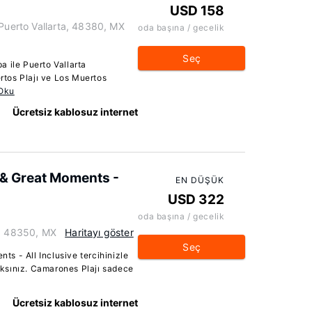
USD 158
 Puerto Vallarta, 48380, MX
oda başına / gecelik
Seç
 ile Puerto Vallarta
tos Plajı ve Los Muertos
Oku
Ücretsiz kablosuz internet
 & Great Moments -
EN DÜŞÜK
USD 322
oda başına / gecelik
a, 48350, MX
Haritayı göster
Seç
s - All Inclusive tercihinizle
ksınız. Camarones Plajı sadece
Ücretsiz kablosuz internet