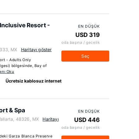
Inclusive Resort -
EN DÜŞÜK
USD 319
oda başına / gecelik
48333, MX
Haritayı göster
Seç
ort - Adults Only
lgesi) bölgesinde, Bay of
ını Oku
Ücretsiz kablosuz internet
ort & Spa
EN DÜŞÜK
Vallarta, 48326, MX
Haritayı
USD 446
oda başına / gecelik
ndeki Garza Blanca Preserve