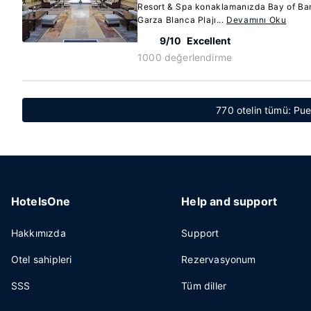
Resort & Spa konaklamanızda Bay of Ban
Garza Blanca Plajı...
Devamını Oku
9/10
Excellent
1000 değerlendirme
770 otelin tümü: Pue
HotelsOne
Help and support
Hakkımızda
Support
Otel sahipleri
Rezervasyonum
SSS
Tüm diller