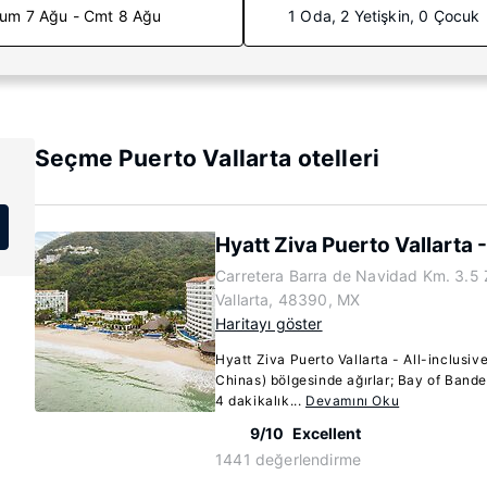
um 7 Ağu - Cmt 8 Ağu
1 Oda, 2 Yetişkin, 0 Çocuk
Seçme Puerto Vallarta otelleri
Hyatt Ziva Puerto Vallarta -
Carretera Barra de Navidad Km. 3.5 
Vallarta, 48390, MX
Haritayı göster
Hyatt Ziva Puerto Vallarta - All-inclusiv
Chinas) bölgesinde ağırlar; Bay of Band
4 dakikalık...
Devamını Oku
9/10
Excellent
1441 değerlendirme