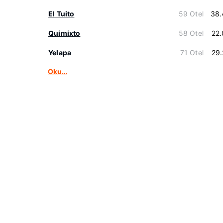
El Tuito
59 Otel
38.
Quimixto
58 Otel
22
Yelapa
71 Otel
29
Oku…