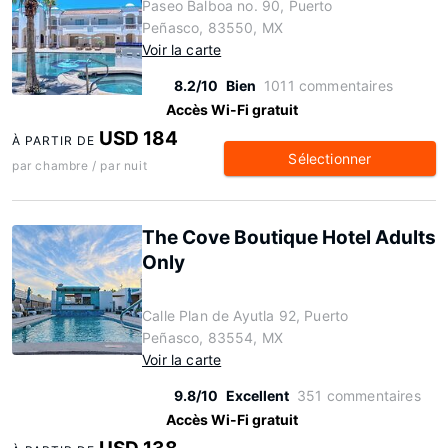
Paseo Balboa no. 90, Puerto
Peñasco, 83550, MX
Voir la carte
8.2/10
Bien
1011 commentaires
Accès Wi-Fi gratuit
USD 184
À PARTIR DE
Sélectionner
par chambre / par nuit
The Cove Boutique Hotel Adults
Only
Calle Plan de Ayutla 92, Puerto
Peñasco, 83554, MX
Voir la carte
9.8/10
Excellent
351 commentaires
Accès Wi-Fi gratuit