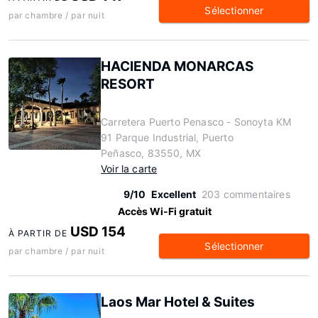
Sélectionner
par chambre / par nuit
HACIENDA MONARCAS
RESORT
Carretera Puerto Penasco - Sonoyta KM
91 Parque Industrial, Puerto
Peñasco, 83550, MX
Voir la carte
9/10
Excellent
203 commentaires
Accès Wi-Fi gratuit
USD 154
À PARTIR DE
Sélectionner
par chambre / par nuit
Laos Mar Hotel & Suites