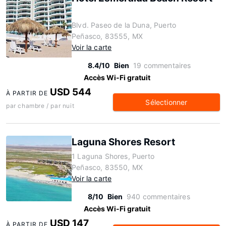
Blvd. Paseo de la Duna, Puerto
Peñasco, 83555, MX
Voir la carte
8.4/10
Bien
19 commentaires
Accès Wi-Fi gratuit
USD 544
À PARTIR DE
Sélectionner
par chambre / par nuit
Laguna Shores Resort
1 Laguna Shores, Puerto
Peñasco, 83550, MX
Voir la carte
8/10
Bien
940 commentaires
Accès Wi-Fi gratuit
USD 147
À PARTIR DE