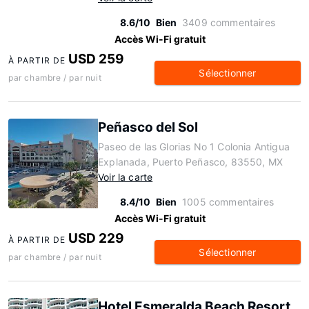
8.6/10
Bien
3409 commentaires
Accès Wi-Fi gratuit
USD 259
À PARTIR DE
Sélectionner
par chambre / par nuit
Peñasco del Sol
Paseo de las Glorias No 1 Colonia Antigua
Explanada, Puerto Peñasco, 83550, MX
Voir la carte
8.4/10
Bien
1005 commentaires
Accès Wi-Fi gratuit
USD 229
À PARTIR DE
Sélectionner
par chambre / par nuit
Hotel Esmeralda Beach Resort