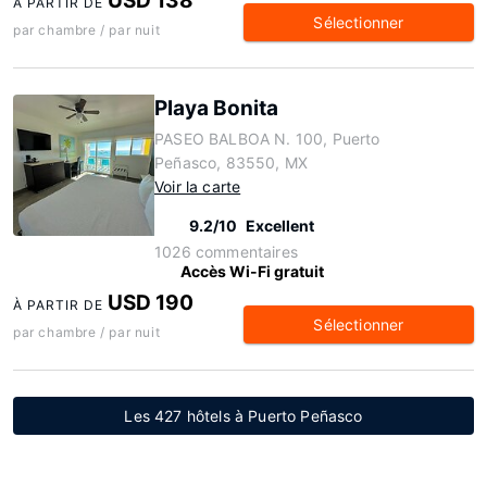
USD 138
À PARTIR DE
Sélectionner
par chambre / par nuit
Playa Bonita
PASEO BALBOA N. 100, Puerto
Peñasco, 83550, MX
Voir la carte
9.2/10
Excellent
1026 commentaires
Accès Wi-Fi gratuit
USD 190
À PARTIR DE
Sélectionner
par chambre / par nuit
Les 427 hôtels à Puerto Peñasco