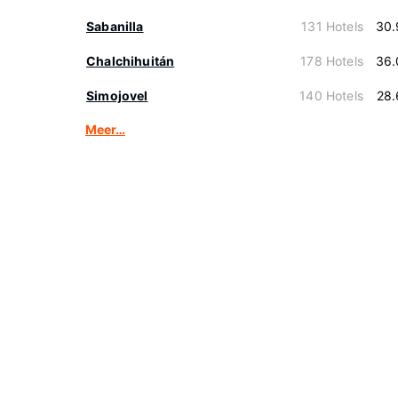
Sabanilla
131 Hotels
30.
Chalchihuitán
178 Hotels
36.
Simojovel
140 Hotels
28.
Meer…