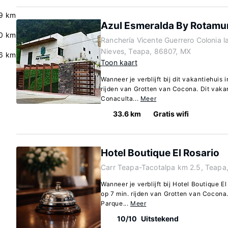
9 km
Azul Esmeralda By Rotam
0 km
Ranchería Vicente Guerrero Colonia l
Nieves, Teapa, 86807, MX
6 km
Toon kaart
Wanneer je verblijft bij dit vakantiehuis 
rijden van Grotten van Cocona. Dit vakan
Conaculta...
Meer
33.6 km
Gratis wifi
Hotel Boutique El Rosario
Carr Teapa-Tacotalpa km 2.5, Teapa
Wanneer je verblijft bij Hotel Boutique El
op 7 min. rijden van Grotten van Cocona.
Parque...
Meer
10/10
Uitstekend