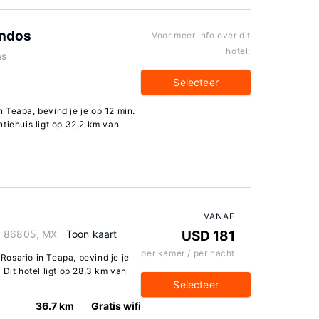
undos
Voor meer info over dit
hotel:
as
Selecteer
in Teapa, bevind je je op 12 min.
tiehuis ligt op 32,2 km van
VANAF
, 86805, MX
Toon kaart
USD 181
per kamer / per nacht
 Rosario in Teapa, bevind je je
 Dit hotel ligt op 28,3 km van
Selecteer
36.7 km
Gratis wifi