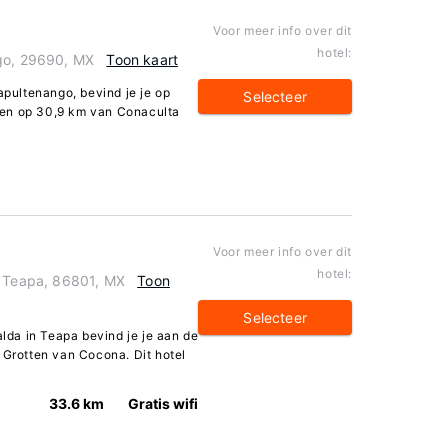
Voor meer info over dit
hotel:
ngo, 29690, MX
Toon kaart
apultenango, bevind je je op
Selecteer
 en op 30,9 km van Conaculta
Voor meer info over dit
hotel:
, Teapa, 86801, MX
Toon
Selecteer
alda in Teapa bevind je je aan de
 Grotten van Cocona. Dit hotel
33.6 km
Gratis wifi