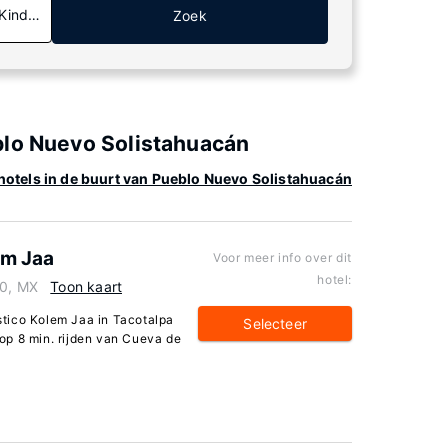
 Kinderen
Zoek
blo Nuevo Solistahuacán
hotels in de buurt van Pueblo Nuevo Solistahuacán
em Jaa
Voor meer info over dit
hotel:
70, MX
Toon kaart
istico Kolem Jaa in Tacotalpa
Selecteer
n op 8 min. rijden van Cueva de