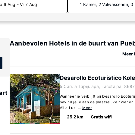
o 6 Aug - Vr 7 Aug
1 Kamer, 2 Volwassenen, 0
Aanbevolen Hotels in de buurt van Pue
Meer 
Desarollo Ecoturistico Kol
5 Carr. a Tapijulapa, Tacotalpa, 868
art
Wanneer je verblijft bij Desarollo Ecotur
bevind je je aan de plaatselijke rivier e
Villa Luz. ...
Meer
25.2 km
Gratis wifi