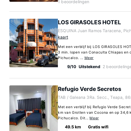
1 beoordelingen
LOS GIRASOLES HOTEL
ESQUINA Juan Ramos Taracena, Pich
kaart
Met een verblijf bij LOS GIRASOLES HOTE
3 min. lopen van Conaculta Chiapas en o
Pichucalco. ...
Meer
9/10
Uitstekend
2 beoordeling
Refugio Verde Secretos
TAB / Galeana 3Ra. Secc., Teapa, 8
Met een verblijf bij Refugio Verde Secret
km van Grotten van Cocona en op 34,6 
Pichucalco. Dit...
Meer
49.5 km
Gratis wifi