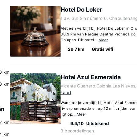
Hotel Do Loker
1 av. Sur Sin número 0, Chapultena
Met een verblijf bij Hotel Do Loker in Ch
30,9 km van Parque Central Pichucalco
Chiapas. Dit hotel...
Meer
29.7 km
Gratis wifi
0 km
Hotel Azul Esmeralda
.0 km
Vicente Guerrero Colonia Las Nieves
kaart
Wanneer je verblijft bij Hotel Azul Esmer
án
rivierpromenade en op 12 min. rijden van
ligt op...
Meer
.7 km
9.4/10
Uitstekend
3 beoordelingen
4 km