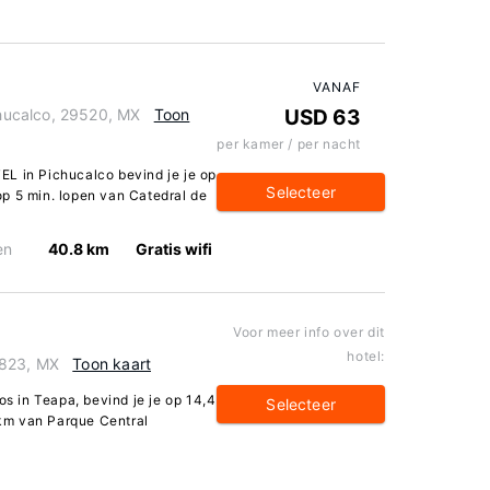
VANAF
ucalco, 29520, MX
Toon
USD 63
per kamer / per nacht
L in Pichucalco bevind je je op
Selecteer
p 5 min. lopen van Catedral de
en
40.8 km
Gratis wifi
Voor meer info over dit
hotel:
6823, MX
Toon kaart
os in Teapa, bevind je je op 14,4
Selecteer
km van Parque Central