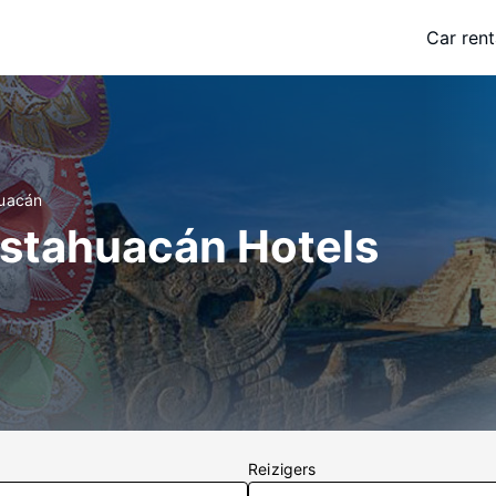
Car rent
huacán
istahuacán Hotels
Reizigers