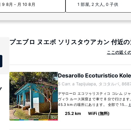
 9 8月 - 月 10 8月
1 部屋, 2 大人, 0 子供
プエブロ ヌエボ ソリスタウアカン 付近
ここの近くの
Desarollo Ecoturistico Kol
5 Carr. a Tapijulapa, タコタルパ, 868
プ
デサローロ エコツゥリスティコ コレム ジ
ヴィラ ルース洞窟まで車で 8 分で行けま
45.3 km の場所にあります。 全部で 15...
25.2 km
WiFi (無料)