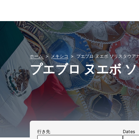
ホーム
メキシコ
プエブロ ヌエボ ソリスタウア
プエブロ ヌエボ 
行き先
Dates