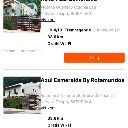
Vicente Guerrero Colonia Las
Nieves, Teapa, 86801, MX
Vis kort
9.4/10
Fremragende
3 anmeldelser
33.6 km
Gratis Wi-Fi
For mere information:
Vælg
Azul Esmeralda By Rotamundos
Ranchería Vicente Guerrero Colonia las
Nieves, Teapa, 86807, MX
Vis kort
33.6 km
Gratis Wi-Fi