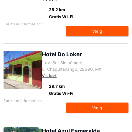
25.2 km
Gratis Wi-Fi
For mere information:
Vælg
Hotel Do Loker
1 av. Sur Sin número
0, Chapultenango, 29690, MX
Vis kort
29.7 km
Gratis Wi-Fi
For mere information:
Vælg
Hotel Azul Esmeralda