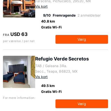
Taracena, Pichucalco, 29520, MX
Vis kort
9/10
Fremragende
2 anmeldelser
40.8 km
Gratis Wi-Fi
USD 63
FRA
Vælg
per værelse / per nat
Refugio Verde Secretos
TAB / Galeana 3Ra.
Secc., Teapa, 86823, MX
Vis kort
49.5 km
Gratis Wi-Fi
For mere information:
Vælg