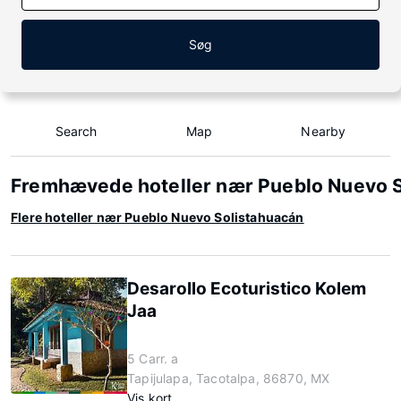
Søg
Search
Map
Nearby
Fremhævede hoteller nær Pueblo Nuevo 
Flere hoteller nær Pueblo Nuevo Solistahuacán
Desarollo Ecoturistico Kolem
Jaa
5 Carr. a
Tapijulapa, Tacotalpa, 86870, MX
Vis kort