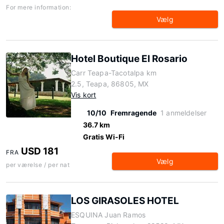
For mere information:
Vælg
Hotel Boutique El Rosario
Carr Teapa-Tacotalpa km
2.5, Teapa, 86805, MX
Vis kort
10/10
Fremragende
1 anmeldelser
36.7 km
Gratis Wi-Fi
USD 181
FRA
Vælg
per værelse / per nat
LOS GIRASOLES HOTEL
ESQUINA Juan Ramos