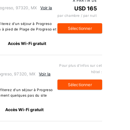
À PARTIR DE
Progreso, 97320, MX
Voir la
USD 165
par chambre / par nuit
iterez d'un séjour à Progreso
Sélectionner
n à pied de Plage de Progreso et
Accès Wi-Fi gratuit
Pour plus d'infos sur cet
hôtel :
rogreso, 97320, MX
Voir la
Sélectionner
fiterez d'un séjour à Progreso
ement quelques pas du site
Accès Wi-Fi gratuit