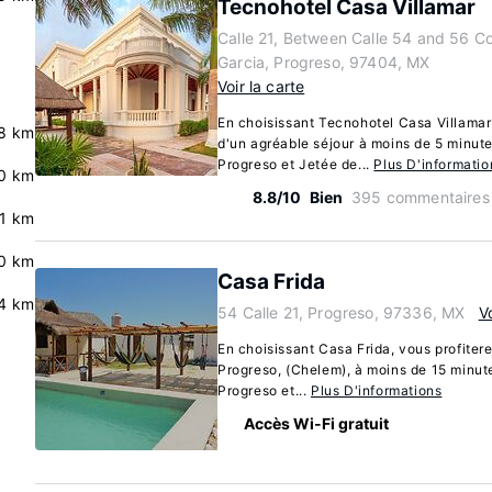
Tecnohotel Casa Villamar
Calle 21, Between Calle 54 and 56 Co
Garcia, Progreso, 97404, MX
Voir la carte
En choisissant Tecnohotel Casa Villamar
8 km
d'un agréable séjour à moins de 5 minute
Progreso et Jetée de...
Plus D'informatio
0 km
8.8/10
Bien
395 commentaires
.1 km
0 km
Casa Frida
.4 km
54 Calle 21, Progreso, 97336, MX
Vo
En choisissant Casa Frida, vous profitere
Progreso, (Chelem), à moins de 15 minut
Progreso et...
Plus D'informations
Accès Wi-Fi gratuit