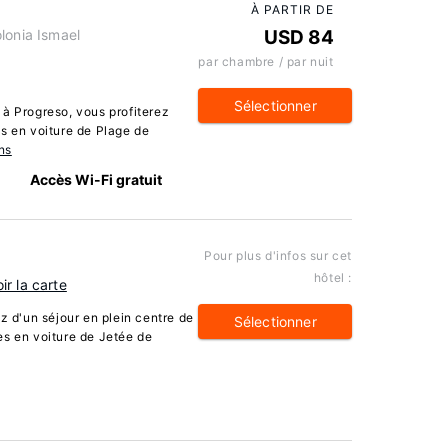
À PARTIR DE
lonia Ismael
USD 84
par chambre / par nuit
Sélectionner
 à Progreso, vous profiterez
s en voiture de Plage de
ns
Accès Wi-Fi gratuit
Pour plus d'infos sur cet
hôtel :
ir la carte
z d'un séjour en plein centre de
Sélectionner
es en voiture de Jetée de