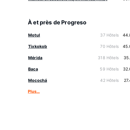
À et près de Progreso
Motul
37 Hôtels
44.
Tixkokob
70 Hôtels
45.
Mérida
318 Hôtels
35
Baca
59 Hôtels
32.
Mocochá
42 Hôtels
27
Plus…