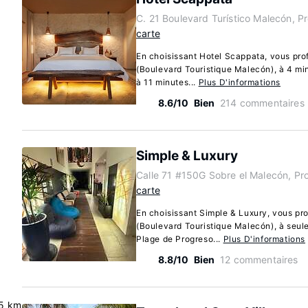
C. 21 Boulevard Turístico Malecón, 
carte
En choisissant Hotel Scappata, vous prof
(Boulevard Touristique Malecón), à 4 mi
à 11 minutes...
Plus D'informations
8.6/10
Bien
214 commentaires
Simple & Luxury
Calle 71 #150G Sobre el Malecón, P
carte
En choisissant Simple & Luxury, vous pro
(Boulevard Touristique Malecón), à seul
Plage de Progreso...
Plus D'informations
8.8/10
Bien
12 commentaires
5 km