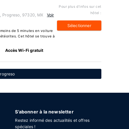
Pour plus d'infos sur cet
hôtel :
8, Progreso, 97320, MX
Voir
Sélectionner
 moins de 5 minutes en voiture
téorites. Cet hôtel se trouve à
Accès Wi-Fi gratuit
Progreso
S'abonner à la newsletter
Restez informé des actualités et offres
spéciales !