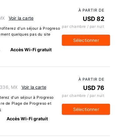
À PARTIR DE
 MX
Voir la carte
USD 82
par chambre / par nuit
rofiterez d'un séjour à Progreso
ement quelques pas du site
Sélectionner
s
Accès Wi-Fi gratuit
À PARTIR DE
97336, MX
Voir la carte
USD 76
par chambre / par nuit
terez d'un séjour à Progreso
ure de Plage de Progreso et
Sélectionner
s
Accès Wi-Fi gratuit