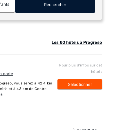
fants
Rechercher
Les 60 hôtels à Progreso
Pour plus d'infos sur cet
hôtel :
la carte
rogreso, vous serez à 42,4 km
Sélectionner
érida et à 43 km de Centre
ns