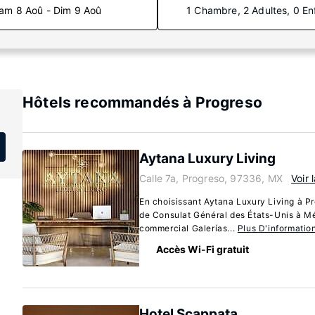
am 8 Aoû - Dim 9 Aoû
1 Chambre, 2 Adultes, 0 En
Hôtels recommandés à Progreso
Aytana Luxury Living
Calle 7a, Progreso, 97336, MX
Voir 
En choisissant Aytana Luxury Living à P
de Consulat Général des États-Unis à M
commercial Galerías...
Plus D'informatio
Accès Wi-Fi gratuit
Hotel Scappata