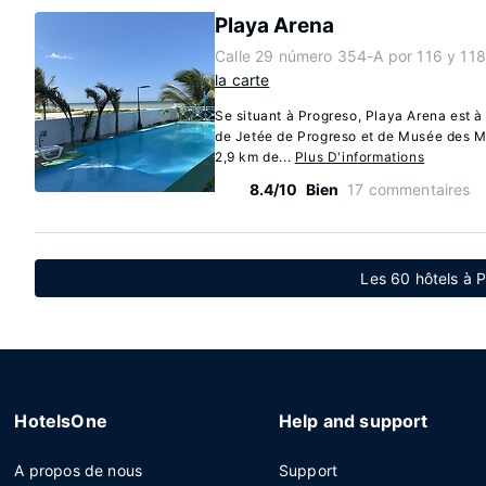
Playa Arena
Calle 29 número 354-A por 116 y 11
la carte
Se situant à Progreso, Playa Arena est à
de Jetée de Progreso et de Musée des Mé
2,9 km de...
Plus D'informations
8.4/10
Bien
17 commentaires
Les 60 hôtels à 
HotelsOne
Help and support
A propos de nous
Support