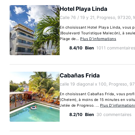
Hotel Playa Linda
Calle 76 / 19 y 21, Progreso, 97320,
En choisissant Hotel Playa Linda, vous p
(Boulevard Touristique Malecón), à seul
Plage de...
Plus D'informations
8.4/10
Bien
1011 commentaire
Cabañas Frida
calle 19 diagonal x 100, Progreso, 
En choisissant Cabañas Frida, vous profi
(Chelem), à moins de 15 minutes en voit
Jetée de Progreso. ...
Plus D'information
8.2/10
Bien
30 commentaires