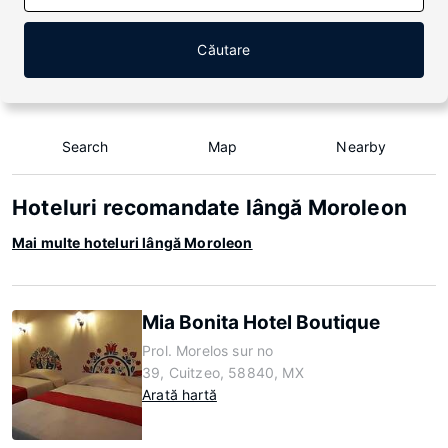
Căutare
Search
Map
Nearby
Hoteluri recomandate lângă Moroleon
Mai multe hoteluri lângă Moroleon
Mia Bonita Hotel Boutique
Prol. Morelos sur no
39, Cuitzeo, 58840, MX
Arată hartă