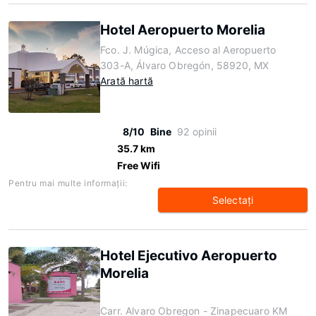
Hotel Aeropuerto Morelia
Fco. J. Múgica, Acceso al Aeropuerto
303-A, Álvaro Obregón, 58920, MX
Arată hartă
8/10
Bine
92 opinii
35.7 km
Free Wifi
Pentru mai multe informaţii:
Selectaţi
Hotel Ejecutivo Aeropuerto
Morelia
Carr. Alvaro Obregon - Zinapecuaro KM