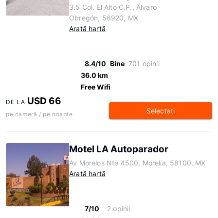
3.5 Col. El Alto C.P., Álvaro
Obregón, 58920, MX
Arată hartă
8.4/10
Bine
701 opinii
36.0 km
Free Wifi
USD 66
DE LA
Selectaţi
pe cameră / pe noapte
Motel LA Autoparador
Av Morelos Nte 4500, Morelia, 58100, MX
Arată hartă
7/10
2 opinii