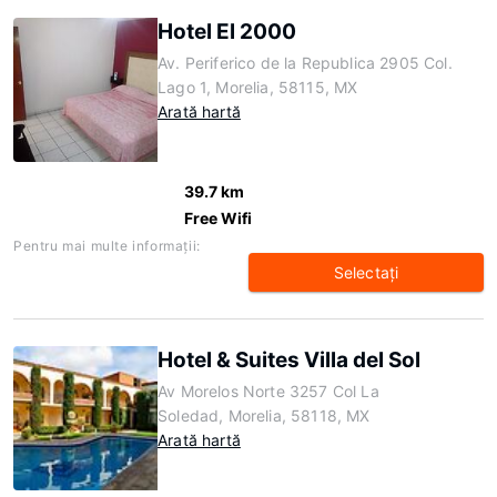
Hotel El 2000
Av. Periferico de la Republica 2905 Col.
Lago 1, Morelia, 58115, MX
Arată hartă
39.7 km
Free Wifi
Pentru mai multe informaţii:
Selectaţi
Hotel & Suites Villa del Sol
Av Morelos Norte 3257 Col La
Soledad, Morelia, 58118, MX
Arată hartă