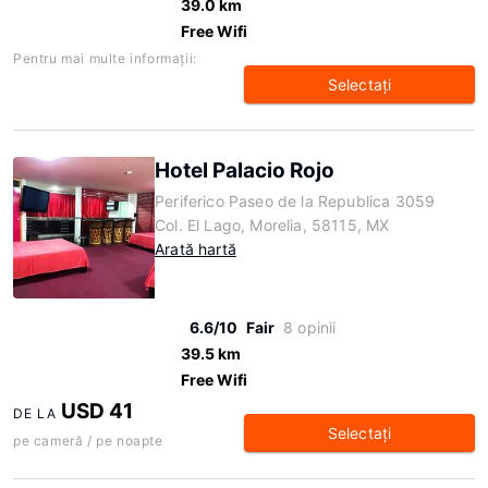
39.0 km
Free Wifi
Pentru mai multe informaţii:
Selectaţi
Hotel Palacio Rojo
Periferico Paseo de la Republica 3059
Col. El Lago, Morelia, 58115, MX
Arată hartă
6.6/10
Fair
8 opinii
39.5 km
Free Wifi
USD 41
DE LA
Selectaţi
pe cameră / pe noapte