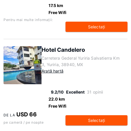
17.5 km
Free Wifi
Pentru mai multe informaţii:
Selectaţi
Hotel Candelero
Carretera Gederal Yuriria Salvatierra Km
3, Yuriria, 38940, MX
Arată hartă
9.2/10
Excellent
31 opinii
22.0 km
Free Wifi
USD 66
DE LA
Selectaţi
pe cameră / pe noapte