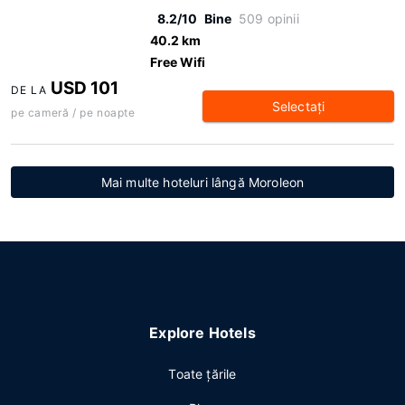
8.2/10
Bine
509 opinii
40.2 km
Free Wifi
USD 101
DE LA
Selectaţi
pe cameră / pe noapte
Mai multe hoteluri lângă Moroleon
Explore Hotels
Toate ţările