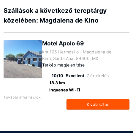
Szállások a következő tereptárgy
közelében: Magdalena de Kino
Motel Apolo 69
km 165 Hermosillo - Magdalena de
Kino, Santa Ana, 84600, MX
Térkép megjelenítése
10/10
Excellent
7 értékelés
18.3 km
Ingyenes Wi-Fi
További információk:
Kiválasztás