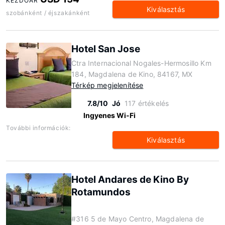
KEZDŐÁR
Kiválasztás
szobánként / éjszakánként
Hotel San Jose
Ctra Internacional Nogales-Hermosillo Km
184, Magdalena de Kino, 84167, MX
Térkép megjelenítése
7.8/10
Jó
117 értékelés
Ingyenes Wi-Fi
További információk:
Kiválasztás
Hotel Andares de Kino By
Rotamundos
#316 5 de Mayo Centro, Magdalena de