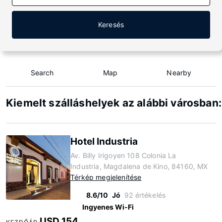
Keresés
Search
Map
Nearby
Kiemelt szálláshelyek az alábbi városban
Hotel Industria
Av. Billy Irigoyen 108 Colonia La
Industria, Magdalena de Kino, 84160, MX
Térkép megjelenítése
8.6/10
Jó
92 értékelés
Ingyenes Wi-Fi
USD 154