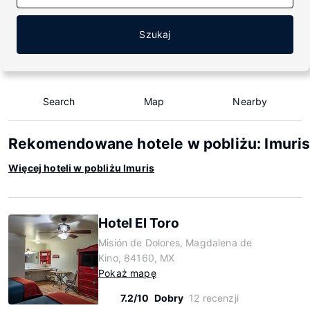
Szukaj
Search
Map
Nearby
Rekomendowane hotele w pobliżu: Imuri
Więcej hoteli w pobliżu Imuris
Hotel El Toro
Misión de Dolores, Magdalena de
Kino, 84160, MX
Pokaż mapę
7.2/10
Dobry
12 recenzji