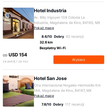
Hotel Industria
Av. Billy Irigoyen 108 Colonia La
Industria, Magdalena de Kino, 84160, MX
Pokaż mapę
8.6/10
Dobry
92 recenzji
32.6 km
Bezpłatny Wi-Fi
USD 154
OD
Wybierz
za pokój / za noc
Hotel San Jose
Ctra Internacional Nogales-Hermosillo Km
184, Magdalena de Kino, 84167, MX
Pokaż mapę
7.8/10
Dobry
117 recenzji