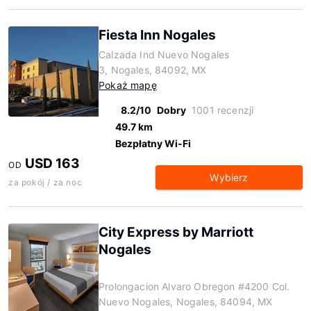
Fiesta Inn Nogales
Calzada Ind Nuevo Nogales
3, Nogales, 84092, MX
Pokaż mapę
8.2/10
Dobry
1001 recenzji
49.7 km
Bezpłatny Wi-Fi
USD 163
OD
Wybierz
za pokój / za noc
City Express by Marriott
Nogales
Prolongacion Alvaro Obregon #4200 Col.
Nuevo Nogales, Nogales, 84094, MX