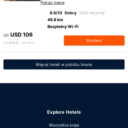
Pokaż mapę
8.6/10
Dobry
1020 recenzji
49.8 km
Bezpłatny Wi-Fi
USD 106
OD
Wybierz
za pokój / za noc
Więcej hoteli w pobliżu Imuris
Explore Hotels
Wszystkie kraje