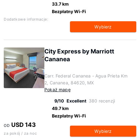
33.7 km
Bezpłatny Wi-Fi
Dodatkowe informacje:
Wybierz
City Express by Marriott
Cananea
Carr. Federal Cananea - Agua Prieta Km
2, Cananea, 84620, MX
Pokaż mapę
9/10
Excellent
380 recenzji
49.7 km
Bezpłatny Wi-Fi
USD 143
OD
Wybierz
za pokój / za noc