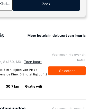
 Kinderen
Zoek
is
Meer hotels in de buurt van Imuris
Voor meer info over dit
hotel:
no, 84160, MX
Toon kaart
op 5 min. rijden van Plaza
Selecteer
 de Kino. Dit hotel ligt op 1,9
30.7 km
Gratis wifi
 Rotamundos
Voor meer info over dit