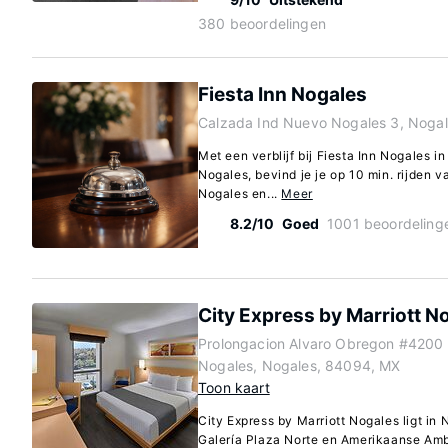
380 beoordelingen
Fiesta Inn Nogales
Calzada Ind Nuevo Nogales 3, Noga
Met een verblijf bij Fiesta Inn Nogales i
Nogales, bevind je je op 10 min. rijden
Nogales en...
Meer
8.2/10
Goed
1001 beoordeling
City Express by Marriott N
Prolongacion Alvaro Obregon #4200 
Nogales, Nogales, 84094, MX
Toon kaart
City Express by Marriott Nogales ligt in 
Galería Plaza Norte en Amerikaanse Amba