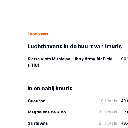
Toon kaart
Luchthavens in de buurt van Imuris
Sierra Vista Municipal Libby Army Air Field
90.
(FHU)
In en nabij Imuris
Cucurpe
10 Hotels
49.
Magdalena de Kino
23 Hotels
32.
Santa Ana
21 Hotels
49.