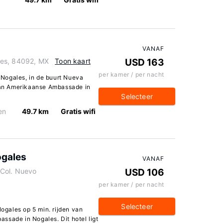
VANAF
les, 84092, MX
Toon kaart
USD 163
per kamer / per nacht
n Nogales, in de buurt Nueva
 van Amerikaanse Ambassade in
Selecteer
en
49.7 km
Gratis wifi
ogales
VANAF
Col. Nuevo
USD 106
per kamer / per nacht
Selecteer
Nogales op 5 min. rijden van
ssade in Nogales. Dit hotel ligt