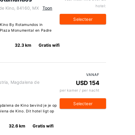
hotel:
de Kino, 84160, MX
Toon
Selecteer
e Kino By Rotamundos in
j Plaza Monumental en Padre
32.3 km
Gratis wifi
VANAF
ustria, Magdalena de
USD 154
per kamer / per nacht
Selecteer
agdalena de Kino bevind je je op
ena de Kino. Dit hotel ligt op
32.6 km
Gratis wifi