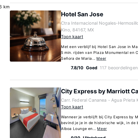
6 km
Hotel San Jose
Ctra Internacional Nogales-Hermosil
Kino, 84167, MX
Toon kaart
Met een verblijf bij Hotel San Jose in M
5 min. rijden van Plaza Monumental en C
Señora de Maria...
Meer
7.8/10
Goed
117 beoordelingen
City Express by Marriott 
Carr. Federal Cananea - Agua Priet
Toon kaart
Wanneer je verblijft bij City Express by
bevind je je in de historische wijk, in d
Alboa Lounge en...
Meer
9/10
Uitstekend