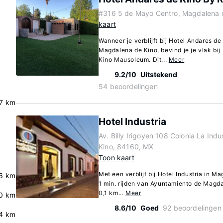
#316 5 de Mayo Centro, Magdalena 
kaart
Wanneer je verblijft bij Hotel Andares d
Magdalena de Kino, bevind je je vlak bi
Kino Mausoleum. Dit...
Meer
9.2/10
Uitstekend
54 beoordelingen
7 km
Hotel Industria
Av. Billy Irigoyen 108 Colonia La Ind
Kino, 84160, MX
Toon kaart
Met een verblijf bij Hotel Industria in M
6 km
1 min. rijden van Ayuntamiento de Magdal
0,1 km...
Meer
0 km
8.6/10
Goed
92 beoordelingen
4 km