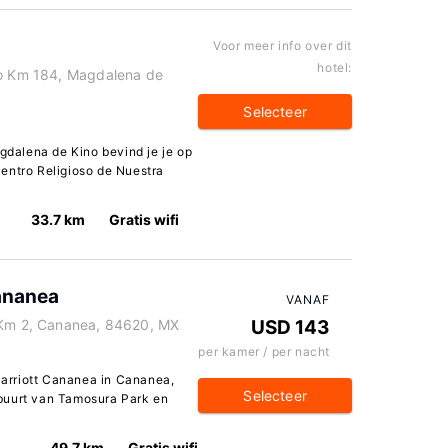
Voor meer info over dit
hotel:
lo Km 184, Magdalena de
Selecteer
agdalena de Kino bevind je je op
entro Religioso de Nuestra
33.7 km
Gratis wifi
Cananea
VANAF
a Km 2, Cananea, 84620, MX
USD 143
per kamer / per nacht
 Marriott Cananea in Cananea,
Selecteer
e buurt van Tamosura Park en
49.7 km
Gratis wifi