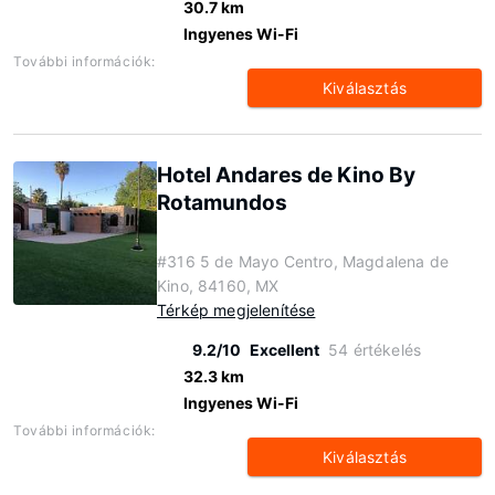
30.7 km
Ingyenes Wi-Fi
További információk:
Kiválasztás
Hotel Andares de Kino By
Rotamundos
#316 5 de Mayo Centro, Magdalena de
Kino, 84160, MX
Térkép megjelenítése
9.2/10
Excellent
54 értékelés
32.3 km
Ingyenes Wi-Fi
További információk:
Kiválasztás