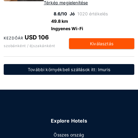
Térkép megjelenítése
8.6/10
Jó
1020 értékelés
49.8 km
Ingyenes Wi-Fi
USD 106
KEZDŐÁR
Kiválasztás
szobánként / éjszakánként
További környékbeli szállások itt: Imuris
Explore Hotels
Összes ország