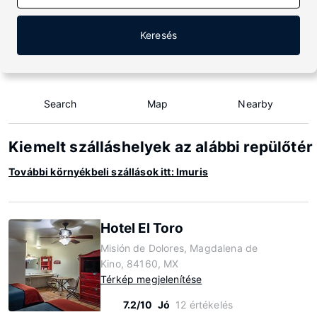
Keresés
Search
Map
Nearby
Kiemelt szálláshelyek az alábbi repülőtér
További környékbeli szállások itt: Imuris
Hotel El Toro
Misión de Dolores, Magdalena de
Kino, 84160, MX
Térkép megjelenítése
7.2/10
Jó
12 értékelés