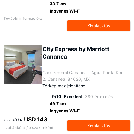
33.7 km
Ingyenes Wi-Fi
További információk:
Kiválasztás
City Express by Marriott
Cananea
Carr. Federal Cananea - Agua Prieta Km
2, Cananea, 84620, MX
Térkép megjelenítése
9/10
Excellent
380 értékelés
49.7 km
Ingyenes Wi-Fi
USD 143
KEZDŐÁR
Kiválasztás
szobánként / éjszakánként