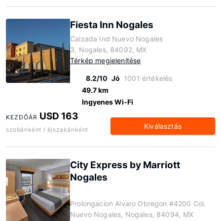
Fiesta Inn Nogales
Calzada Ind Nuevo Nogales
3, Nogales, 84092, MX
Térkép megjelenítése
8.2/10
Jó
1001 értékelés
49.7 km
Ingyenes Wi-Fi
USD 163
KEZDŐÁR
Kiválasztás
szobánként / éjszakánként
City Express by Marriott
Nogales
Prolongacion Alvaro Obregon #4200 Col.
Nuevo Nogales, Nogales, 84094, MX