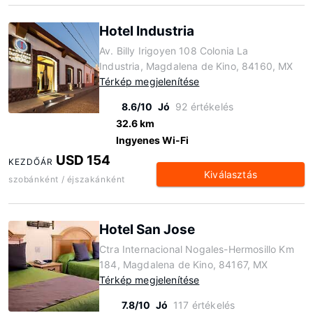
Hotel Industria
Av. Billy Irigoyen 108 Colonia La
Industria, Magdalena de Kino, 84160, MX
Térkép megjelenítése
8.6/10
Jó
92 értékelés
32.6 km
Ingyenes Wi-Fi
USD 154
KEZDŐÁR
Kiválasztás
szobánként / éjszakánként
Hotel San Jose
Ctra Internacional Nogales-Hermosillo Km
184, Magdalena de Kino, 84167, MX
Térkép megjelenítése
7.8/10
Jó
117 értékelés