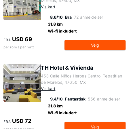
Morelos, 47600, MX
Vis kart
8.6/10
Bra
72 anmeldelser
31.8 km
Wi-fi inkludert
USD 69
FRA
Velg
per rom / per natt
TH Hotel & Vivienda
453 Calle Niños Heroes Centro, Tepatitlan
de Morelos, 47650, MX
Vis kart
9.4/10
Fantastisk
556 anmeldelser
31.8 km
Wi-fi inkludert
USD 72
FRA
Velg
per rom / per natt