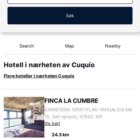
Søk
Search
Map
Nearby
Hotell i nærheten av Cuquío
Flere hoteller i nærheten Cuquío
FINCA LA CUMBRE
CARRETERA TEPATITLAN-YAHUALICA KM
15, San Ignacio, 47620, MX
Vis kart
24.3 km