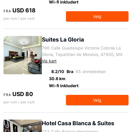
Wi-fi inkludert
USD 618
FRA
Velg
per rom / per natt
Suites La Gloria
796 Calle Guadalupe Victoria Colonia La
Gloria, Tepatitlan de Morelos, 47600, MX
Vis kart
8.2/10
Bra
65 anmeldelser
30.6 km
Wi-fi inkludert
USD 80
FRA
Velg
per rom / per natt
Hotel Casa Blanca & Suites
233 Calle Bartolo Hernández