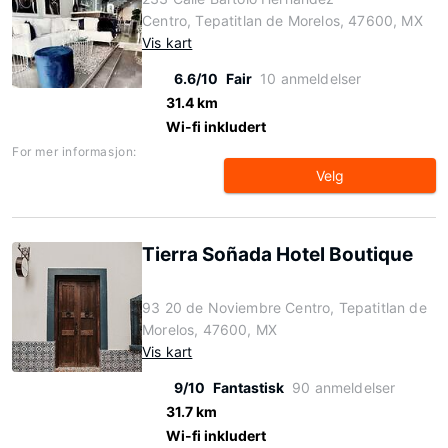
Centro, Tepatitlan de Morelos, 47600, MX
Vis kart
6.6/10
Fair
10 anmeldelser
31.4 km
Wi-fi inkludert
For mer informasjon:
Velg
Tierra Soñada Hotel Boutique
93 20 de Noviembre Centro, Tepatitlan de
Morelos, 47600, MX
Vis kart
9/10
Fantastisk
90 anmeldelser
31.7 km
Wi-fi inkludert