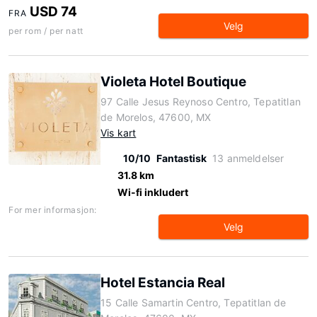
USD 74
FRA
Velg
per rom / per natt
Violeta Hotel Boutique
97 Calle Jesus Reynoso Centro, Tepatitlan
de Morelos, 47600, MX
Vis kart
10/10
Fantastisk
13 anmeldelser
31.8 km
Wi-fi inkludert
For mer informasjon:
Velg
Hotel Estancia Real
15 Calle Samartin Centro, Tepatitlan de