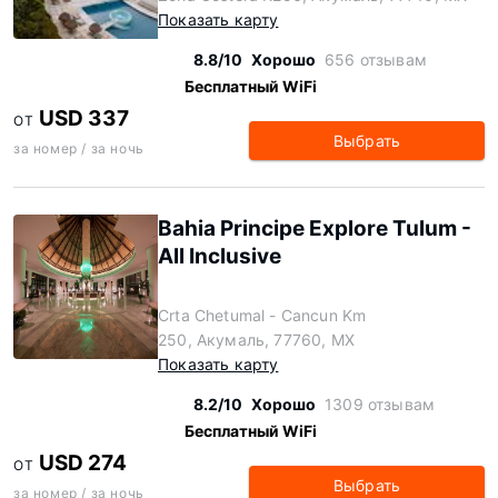
Показать карту
8.8/10
Хорошо
656 отзывам
Бесплатный WiFi
USD 337
ОТ
Выбрать
за номер / за ночь
Bahia Principe Explore Tulum -
All Inclusive
Crta Chetumal - Cancun Km
250, Акумаль, 77760, MX
Показать карту
8.2/10
Хорошо
1309 отзывам
Бесплатный WiFi
USD 274
ОТ
Выбрать
за номер / за ночь