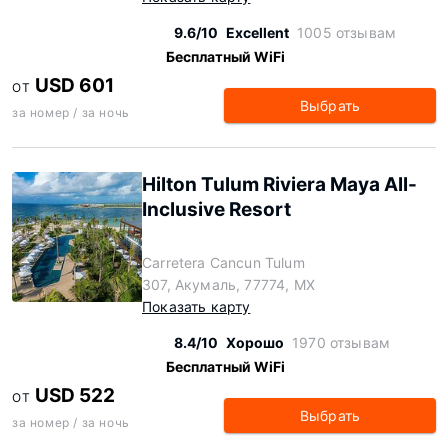
9.6/10
Excellent
1005 отзывам
Бесплатный WiFi
USD 601
ОТ
Выбрать
за номер / за ночь
Hilton Tulum Riviera Maya All-
Inclusive Resort
Carretera Cancun Tulum
307, Акумаль, 77774, MX
Показать карту
8.4/10
Хорошо
1970 отзывам
Бесплатный WiFi
USD 522
ОТ
Выбрать
за номер / за ночь