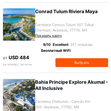
Conrad Tulum Riviera Maya
Carretera Cancun Tulum 307 Tulkal
Chemuyil, Акумаль, 77774, MX
Показать карту
9/10
Excellent
317 отзывам
Бесплатный WiFi
USD 484
ОТ
Выбрать
за номер / за ночь
Bahia Principe Explore Akumal -
All Inclusive
Carretera Chetumal - Cancún Km
250, Акумаль, 77760, MX