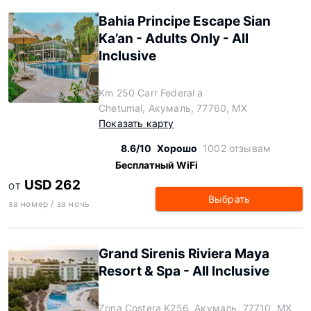
Bahia Principe Escape Sian
Ka’an - Adults Only - All
Inclusive
Km 250 Carr Federal a
Chetumal, Акумаль, 77760, MX
Показать карту
8.6/10
Хорошо
1002 отзывам
Бесплатный WiFi
USD 262
ОТ
Выбрать
за номер / за ночь
Grand Sirenis Riviera Maya
Resort & Spa - All Inclusive
Zona Costera K256, Акумаль, 77710, MX