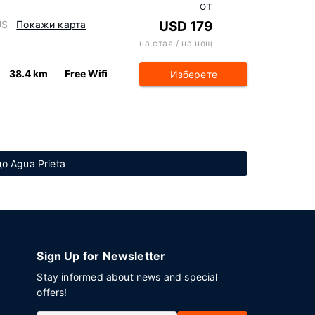
ОТ
US
Покажи карта
USD 179
на стая / на нощ
38.4 km
Free Wifi
Изберете
о Agua Prieta
Sign Up for Newsletter
Stay informed about news and special
offers!