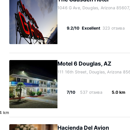
1046 G Ave, Douglas, Arizona 85607
9.2/10
Excellent
323 отзива
Motel 6 Douglas, AZ
111 16th Street, Douglas, Arizona 85
7/10
537 отзива
5.0 km
4 km
Hacienda Del Avion