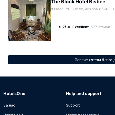
The Block Hotel Bisbee
8 Naco Rd, Bisbee, Arizona 85603, 
9.2/10
Excellent
577 отзива
Повече хотели близо д
HotelsOne
Help and support
За нас
Support
Партньори
Моята резервация