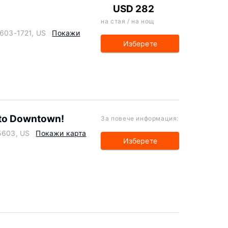
USD 282
на стая / на нощ
5603-1721, US
Покажи
Изберете
 to Downtown!
За повече информация:
85603, US
Покажи карта
Изберете