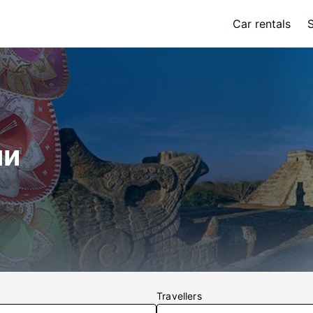
Car rentals
ли
Travellers