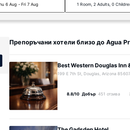
hu 6 Aug - Fri 7 Aug
1 Room, 2 Adults, 0 Childre
Препоръчани хотели близо до Agua Pr
Best Western Douglas Inn 
199 E 7th St, Douglas, Arizona 8560
8.8/10
Добър
451 отзива
The Gadsden Hotel