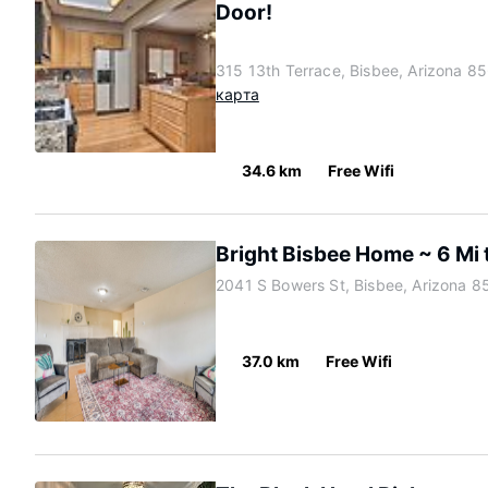
Door!
315 13th Terrace, Bisbee, Arizona 8
карта
34.6 km
Free Wifi
Bright Bisbee Home ~ 6 Mi
2041 S Bowers St, Bisbee, Arizona 
37.0 km
Free Wifi