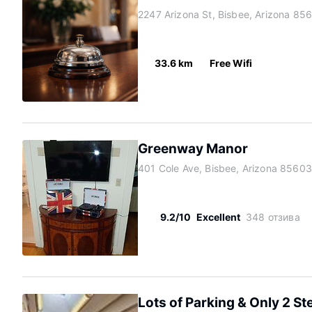
2247 Arizona St, Bisbee, Arizona 85
33.6 km
Free Wifi
Greenway Manor
401 Cole Ave, Bisbee, Arizona 85603
9.2/10
Excellent
348 отзива
Lots of Parking & Only 2 St