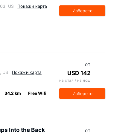
603, US
Покажи карта
Изберете
ОТ
, US
Покажи карта
USD 142
на стая / на нощ
34.2 km
Free Wifi
Изберете
eps Into the Back
ОТ