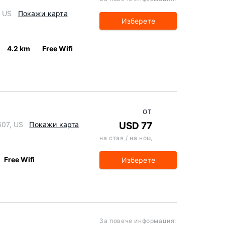
, US
Покажи карта
Изберете
4.2 km
Free Wifi
ОТ
607, US
Покажи карта
USD 77
на стая / на нощ
Free Wifi
Изберете
За повече информация: