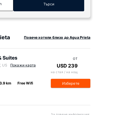
n
Търси
ieta
Повече хотели близо до Agua Prieta
& Suites
ОТ
7, US
Покажи карта
USD 239
на стая / на нощ
3.9 km
Free Wifi
Изберете
За повече информация: