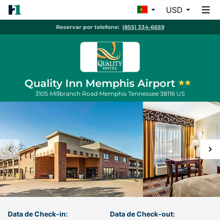
USD
Reservar por telefone:
(855) 334-6659
Quality Inn Memphis Airport
3105 Millbranch Road
Memphis
Tennessee
38116
US
Data de Check-in:
Data de Check-out: