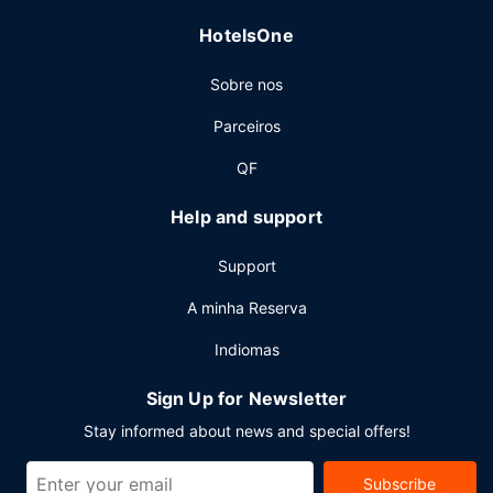
Outros serviços
HotelsOne
As principais comodidades incluem um business center
aberto 24 horas, Check-in rápido e um serviço de limpeza
Sobre nos
a seco. Há estacionamento grátis no local.
Parceiros
QF
Help and support
Support
A minha Reserva
Indiomas
Sign Up for Newsletter
Stay informed about news and special offers!
Subscribe