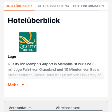
HOTELÜBERBLICK
HOTELAUSSTATTUNG
HOTELINFORMATION
HO
Hotelüberblick
Lage
Quality Inn Memphis Airport in Memphis ist nur eine 3-
minütige Fahrt von Graceland und 10 Minuten von Beale
Street entfernt. Dieses Hotel ist 11,8 km von University of
Memphis und 12,2 km von FedExForum entfernt.
Mehr
Zimmer
Fühl dich in einem der 57 klimatisierten Zimmer mit
Kühlschrank und Mikrowelle wie zu Hause. 42 Zoll groáe
LCD-Fernseher mit Kabelempfang sorgen fr gute
Anreisedatum:
Abreisedatum:
Unterhaltung; auáerdem steht ein WLAN-Internetzugang