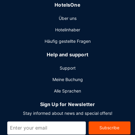
HotelsOne
Businesscenter, ein Express-Check-in und ein
Textilreinigungsservice. Vor Ort gibt es Folgendes: Parken
Über uns
ohne Service (kostenlos).
Hotelinhaber
Häufig gestellte Fragen
Help and support
Support
Meine Buchung
Alle Sprachen
Sign Up for Newsletter
Stay informed about news and special offers!
Subscribe