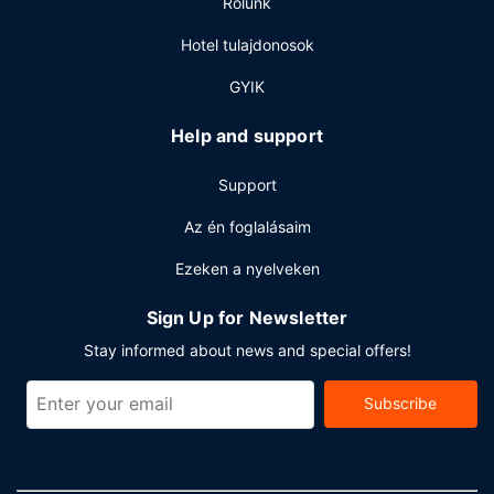
Rólunk
finomabb italokkal várja a vendégeket. Teljes reggeli felár
ellenében elérhető naponta reggeli 6:00 és 10:00 között.
Hotel tulajdonosok
Egyéb felszereltség
GYIK
A szálláshelyen business center, gyorsított kijelentkezési
lehetőség és vegytisztítási/ruhatisztítási szolgáltatások is
Help and support
igénybe vehető. A(z) hotel több rendezvénytermet –
konferenciatér és tárgyalótermek – kínál különböző
Support
események lebonyolítására.
Az én foglalásaim
Ezeken a nyelveken
Sign Up for Newsletter
Stay informed about news and special offers!
Subscribe