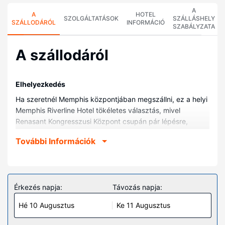
A
A
HOTEL
SZOLGÁLTATÁSOK
SZÁLLÁSHELY
SZÁLLODÁRÓL
INFORMÁCIÓ
SZABÁLYZATA
A szállodáról
Elhelyezkedés
Ha szeretnél Memphis központjában megszállni, ez a helyi
Memphis Riverline Hotel tökéletes választás, mivel
Renasant Kongresszusi Központ csupán pár lépésre,
Memphisi Tűzoltómúzeum pedig egy 10 perces sétára van
További Információk
tőle. Ez a helyi hotel kb. 1,6 km-re található Beale Street, ill.
1,6 km-re Orpheum Színház helyszíneitől.
Szobák
Helyezze magát kényelembe a(z) 600 szoba egyikében,
Érkezés napja:
Távozás napja:
melyekben hűtőszekrény és LCD-televíziók is található.
Hé 10 Augusztus
Ke 11 Augusztus
A(z) kényelmi párnázattal ellátott, a(z) ágytakaró és a(z)
prémium ágynemű a biztosíték egy nyugodt és pihentető