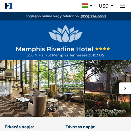
USD
Foglaljon online vagy telefonon
(855) 334-6659
Memphis Riverline Hotel
250 N Main St
Memphis
Tennessee
38103
US
Érkezés napja:
Távozás napja: