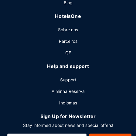
Outros serviços
Blog
As principais comodidades incluem um business center
HotelsOne
aberto 24 horas, uma receção aberta 24 horas e
armazenamento de bagagem. Há estacionamento no local.
Sobre nos
Parceiros
QF
Help and support
Support
A minha Reserva
Indiomas
Sign Up for Newsletter
Stay informed about news and special offers!