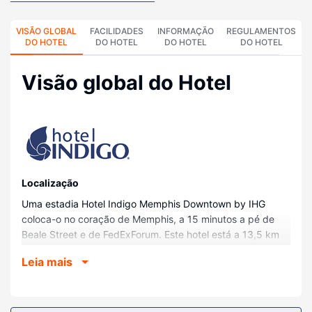
VISÃO GLOBAL
FACILIDADES
INFORMAÇÃO
REGULAMENTOS
DO HOTEL
DO HOTEL
DO HOTEL
DO HOTEL
Visão global do Hotel
Localização
Uma estadia Hotel Indigo Memphis Downtown by IHG
coloca-o no coração de Memphis, a 15 minutos a pé de
Beale Street e de FedExForum. Este hotel está a 13,5 km
(8,4 mi) de Graceland (Casa de Elvis) e a 1,9 km (1,2 mi)
Leia mais
de Bass Pro Shops at the Pyramid.
Quartos
Sinta-se em casa num dos 118 quartos com ar