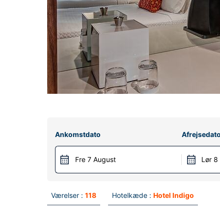
Ankomstdato
Afrejsedat
Fre 7 August
Lør 8
Værelser :
118
Hotelkæde :
Hotel Indigo