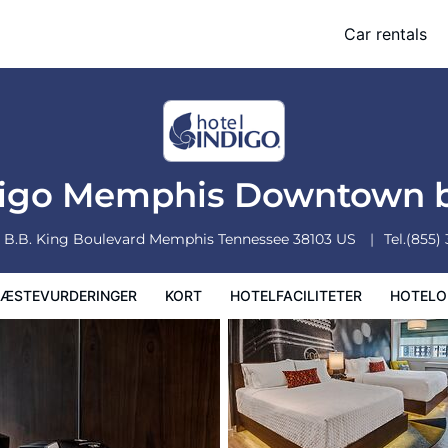
wn by IHG
Car rentals
Kort
Hotelfaciliteter
Hoteloplysninger
Hotelregler
digo Memphis Downtown 
 B.B. King Boulevard
Memphis
Tennessee
38103
US
Tel.
(855)
ÆSTEVURDERINGER
KORT
HOTELFACILITETER
HOTELO