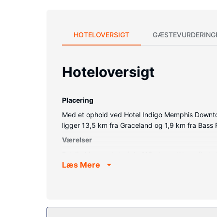
HOTELOVERSIGT
GÆSTEVURDERING
Hoteloversigt
Placering
Med et ophold ved Hotel Indigo Memphis Downtow
ligger 13,5 km fra Graceland og 1,9 km fra Bass
Værelser
Føl dig hjemme i et af de 118 aircondition-afkøl
Læs Mere
privat badeværelse med bruser samt brusehoved m
telefoner med gratis lokalopkald.
Ejendomsfacilitet
Drag fordel af de rekreative tilbud, inklusive et
internetadgang, gavebutik/aviskiosk og tv på fæl