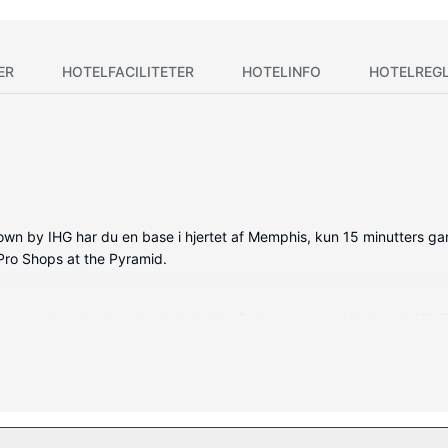
ER
HOTELFACILITETER
HOTELINFO
HOTELREG
n by IHG har du en base i hjertet af Memphis, kun 15 minutters gan
 Pro Shops at the Pyramid.
ede værelser, der desuden indeholder fladskærms-tv. Med gratis Wi-F
ed spredningseffekt og designertoiletartikler. Faciliteter inkluder
 døgnåbent fitnesscenter og en sæsonbestemt udendørs pool. Andre faci
lesarealer.