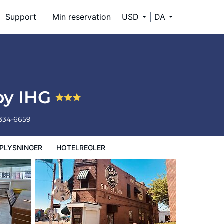
Support
Min reservation
USD
DA
by IHG
 334-6659
PLYSNINGER
HOTELREGLER