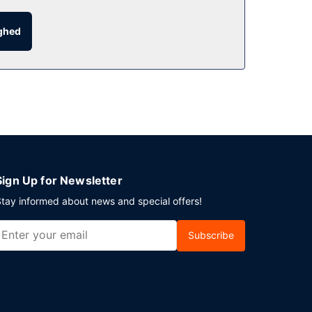
ighed
på hverdage fra kl. 08.00 til kl. 13.00 og i
elvstændig parkering (tillægsgebyr) er til
Sign Up for Newsletter
tay informed about news and special offers!
Subscribe