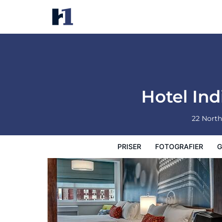
Hotel Indigo Memphis Downto
Priser
Fotografier
Gæstevurderinger
Hotel In
22 North
PRISER
FOTOGRAFIER
G