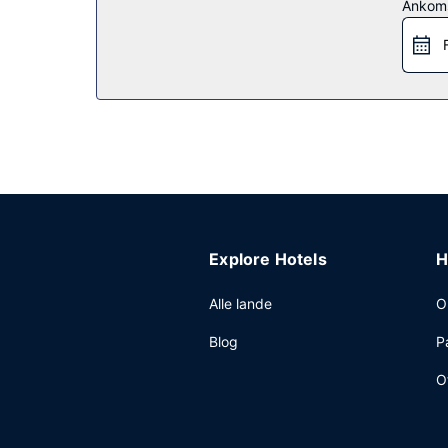
Ankom
Restaurant
Som gæst på Hotel Indigo Memphis Downtown by IH
weekenderne fra kl. 09.00 til kl. 13.00 mod et ge
Andre faciliteter
Gæsterne har blandt andet adgang til et døgnåbe
rådighed på stedet.
Explore Hotels
H
Alle lande
O
Blog
P
O