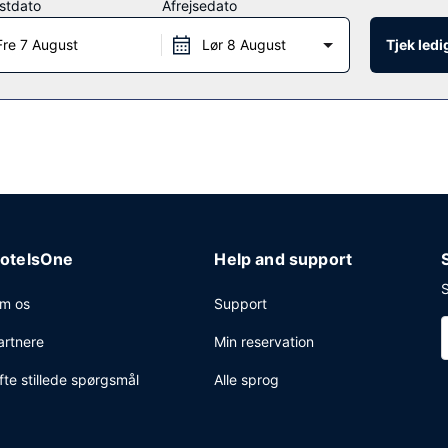
stdato
Afrejsedato
Fre 7 August
Lør 8 August
Tjek led
G kan du nyde et måltid på Biscuits & Jams. Lokale retter serveres 
byr.
nt forretningscenter, en døgnåben reception og bagageopbevaring. S
otelsOne
Help and support
S
m os
Support
artnere
Min reservation
fte stillede spørgsmål
Alle sprog