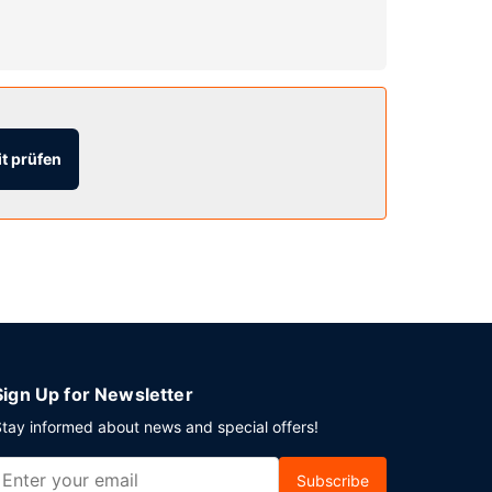
tlichen Bereich.
t prüfen
ption. Vor Ort gibt es Folgendes: Parken ohne
Sign Up for Newsletter
tay informed about news and special offers!
Subscribe