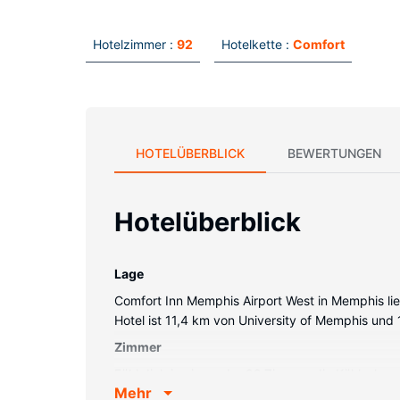
Hotelzimmer :
92
Hotelkette :
Comfort
HOTELÜBERBLICK
BEWERTUNGEN
Hotelüberblick
Lage
Comfort Inn Memphis Airport West in Memphis lie
Hotel ist 11,4 km von University of Memphis und
Zimmer
Fühl dich in einem der 92 Zimmer, die Kühlschra
Mehr
Internetzugang (kostenlos) ist ebenso verfügb