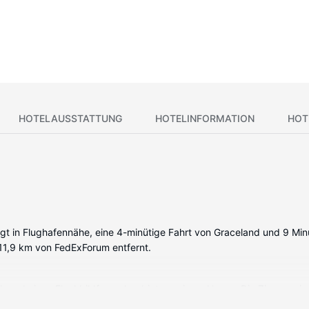
HOTELAUSSTATTUNG
HOTELINFORMATION
HOT
gt in Flughafennähe, eine 4-minütige Fahrt von Graceland und 9 Minu
 11,9 km von FedExForum entfernt.
nk und einen Flachbildfernseher bieten, wie zu Hause. Die Zimmer si
ar wie Kabelempfang. Es gibt offene Badezimmer mit Duschwannen, 