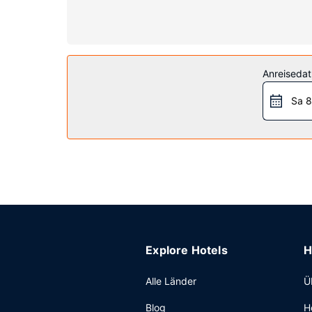
Toilettenartikel verfügen.
Ausstattung der Anlage
Für deine Freizeit steht Folgendes zur Verfügung
Restaurant
Anreiseda
Ein inbegriffenes kontinentales Frühstück wird t
Sa 8
Sonstige Einrichtungen
Zum Angebot gehören ein Businesscenter, kosten
Service (kostenlos).
Explore Hotels
H
Alle Länder
Ü
Blog
H