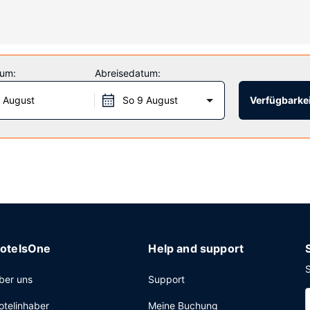
: Fitnessmöglichkeiten, kostenloses WLAN und ein Fernseher im öffen
tum:
Abreisedatum:
äglich angeboten.
 August
So 9 August
Verfügbarkei
lose Zeitungen in der Lobby und eine rund um die Uhr besetzte Reze
otelsOne
Help and support
S
ber uns
Support
otelinhaber
Meine Buchung