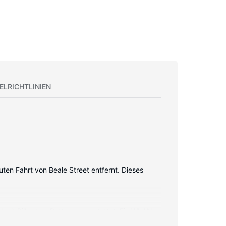
ELRICHTLINIEN
ten Fahrt von Beale Street entfernt. Dieses
nd mit Pillowtop-Betten ausgestattet. Ein WLAN-
die über Regenduschen und kostenlose