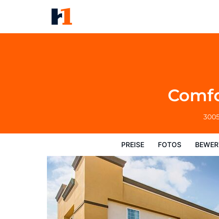
Comfort Inn Memphis Airport 
Preise
Fotos
Bewertungen
Karte
Comfo
3005
PREISE
FOTOS
BEWER