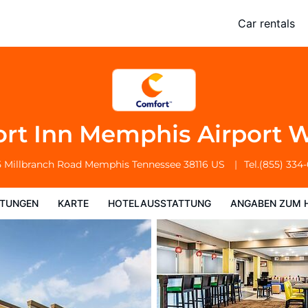
West
Car rentals
Hotelausstattung
Angaben zum Hotel
Hotelrichtlinien
rt Inn Memphis Airport 
 Millbranch Road
Memphis
Tennessee
38116
US
Tel.
(855) 334
TUNGEN
KARTE
HOTELAUSSTATTUNG
ANGABEN ZUM 