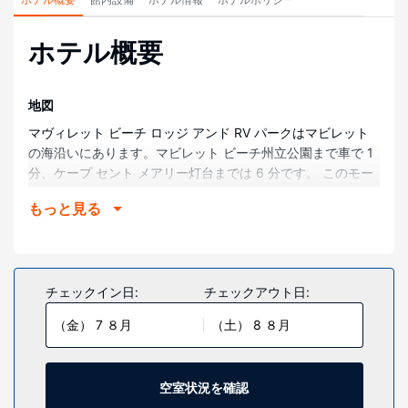
ホテル概要
地図
マヴィレット ビーチ ロッジ アンド RV パークはマビレット
の海沿いにあります。マビレット ビーチ州立公園まで車で 1
分、ケープ セント メアリー灯台までは 6 分です。 このモー
テルは、スマッグラーズ湾まで 10 km、ヤーマス フェリー
もっと見る
ターミナルまで 34 km の場所に位置しています。
部屋
全部で 15 室ある客室には、冷蔵庫があります。WiFi (無料)
をお使いいただけるほか、ケーブルの番組をご覧いただけま
チェックイン日:
チェックアウト日:
す。シャワー付き浴槽付きのバスルームが備わっています。
（金） 7 ８月
（土） 8 ８月
施設
庭園からの眺めを楽しみ、WiFi (無料)やツアー / チケット案
内などをお使いいただけます。このモーテルでは、ピクニッ
空室状況を確認
クエリア、バーベキューグリル、自動販売機をご利用いただ