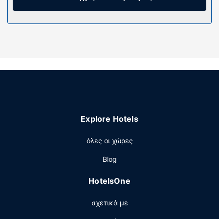
Παροχές καταλύματος
Χαρείτε τη θέα από τον κήπο και κάντε χρήση παροχών,
όπως δωρεάν ασύρματο ίντερνετ και βοήθεια για
προγραμματισμό ξεναγήσεων/αγορά εισιτηρίων. Σε αυτό
το μοτέλ θα βρείτε επίσης χώρο για πικνίκ, ψησταριές
για μπάρμπεκιου και μηχάνημα αυτόματης πώλησης.
Άλλες παροχές
Η ρεσεψιόν λειτουργεί συγκεκριμένες ώρες μόνο. Στους
χώρους μας θα βρείτε δωρεάν στάθμευση χωρίς
Explore Hotels
παρκαδόρο.
όλες οι χώρες
Blog
HotelsOne
σχετικά με