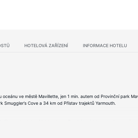
OSTŮ
HOTELOVÁ ZAŘÍZENÍ
INFORMACE HOTELU
 oceánu ve městě Mavillette, jen 1 min. autem od Provinční park Ma
rk Smuggler’s Cove a 34 km od Přístav trajektů Yarmouth.
dnička, se budete cítit jako doma. Bezdrátový internet zdarma vám zaj
pelen patří vana se sprchou.