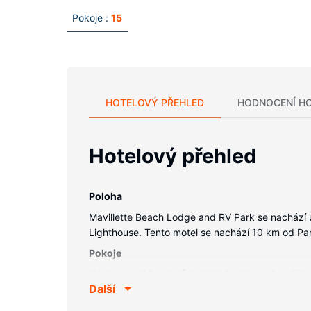
Pokoje :
15
HOTELOVÝ PŘEHLED
HODNOCENÍ H
Hotelový přehled
Poloha
Mavillette Beach Lodge and RV Park se nachází u
Lighthouse. Tento motel se nachází 10 km od Pa
Pokoje
V jednom z 15 pokojů, k jejichž vybavení patří le
Další
kabelové kanály, dobrou zábavu. K vybavení kou
Vybavení nemovitosti