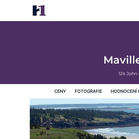
Mavillette Beach Lodge and RV Park
Ceny
Fotografie
Hodnocení hostů
Mapa
Hotelo
Mavill
124 John
CENY
FOTOGRAFIE
HODNOCENÍ 