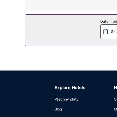
Zahrada nabízí krásný výhled a k součástí nabíd
prostory pro piknik, barbecue grily a prodejní au
Další vybavení
Datum pří
Recepce má omezenou provozní dobu. Přímo v ar
Sob
Explore Hotels
H
Všechny státy
O
Blog
M