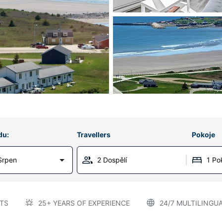
du:
Travellers
Pokoje
Srpen
2 Dospělí
1 Po
TS
25+ YEARS OF EXPERIENCE
24/7 MULTILINGU