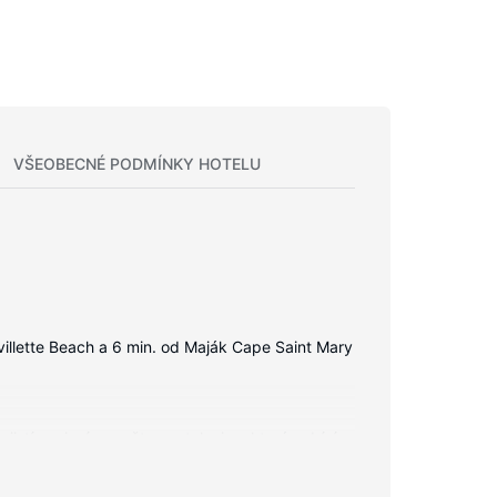
VŠEOBECNÉ PODMÍNKY HOTELU
villette Beach a 6 min. od Maják Cape Saint Mary
istí spojení se světem a televize, která nabízí