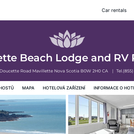
Car rentals
vá zařízení
Informace o hotelu
Všeobecné podmínky hotelu
ette Beach Lodge and RV
 Doucette Road
Mavillette
Nova Scotia
B0W 2H0
CA
Tel.
(855)
HOSTŮ
MAPA
HOTELOVÁ ZAŘÍZENÍ
INFORMACE O HOT