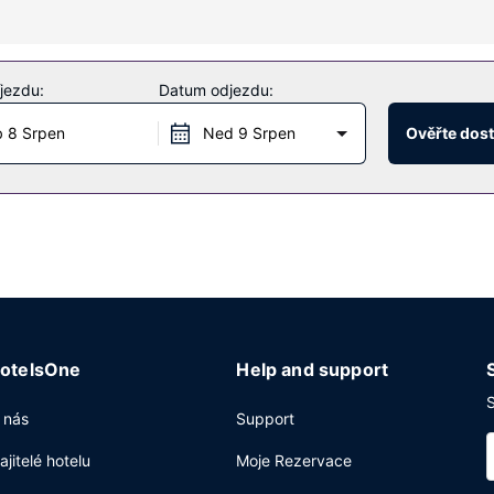
ky hotelu jsou také bezdrátový internet zdarma a pomoc s rezervací 
tomat.
jezdu:
Datum odjezdu:
eálu je hostům k dispozici samostatné parkování zdarma.
 8 Srpen
Ned 9 Srpen
Ověřte dos
otelsOne
Help and support
S
 nás
Support
ajitelé hotelu
Moje Rezervace