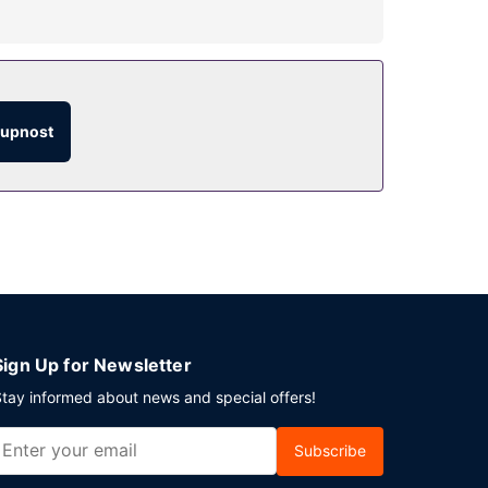
výletů/vstupenek. Tento motel dále nabízí:
tupnost
Sign Up for Newsletter
tay informed about news and special offers!
Subscribe