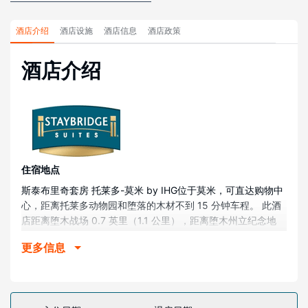
酒店介绍
酒店设施
酒店信息
酒店政策
酒店介绍
住宿地点
斯泰布里奇套房 托莱多-莫米 by IHG位于莫米，可直达购物中
心，距离托莱多动物园和堕落的木材不到 15 分钟车程。 此酒
店距离堕木战场 0.7 英里（1.1 公里），距离堕木州立纪念地
1.4 英里（2.2 公里）。
更多信息
客房
122 间空调客房提供备有大冰箱和微波炉的厨房；您定能在旅
途中找到家的舒适。带有有线频道的 32 英寸液晶电视可满足
您的娱乐需求；同时提供免费无线网络，方便您与朋友保持联