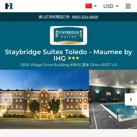
USD
網上訂房或電話訂房:
(855) 334-6659
Staybridge Suites Toledo - Maumee by
IHG
2300 Village Drive Building #1800
莫米
Ohio
43537
US