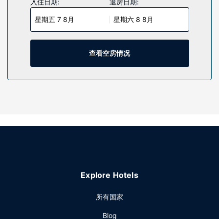
入住日期:
退房日期:
系。便利设施包括保险箱和书桌，以及带有免费市内通话的电
星期五 7 8月
星期六 8 8月
话。
物业设施
您可享受室内游泳池和24 小时健身中心等度假设施。此酒店的
查看空房情况
其他设施包括免费 WiFi、礼品店/报摊和大堂壁炉。
餐厅
您可以到服务斯泰布里奇套房 托莱多-莫米 by IHG住客的小吃
吧/熟食店随便找点吃的。特定日期举行免费招待会，您可以借
此结识其他住客。免费欧式早餐供应时间为：周一至周五
06:30 至 09:30，周末 07:30 至 10:30。
其他设施
特色服务/设施包括24 小时商务中心、快速入住和快速退房。
酒店提供免费自助停车。
Explore Hotels
所有国家
Blog