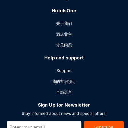
HotelsOne
关于我们
酒店业主
常见问题
Help and support
Support
我的客房预订
全部语言
Sign Up for Newsletter
Stay informed about news and special offers!
Subscribe