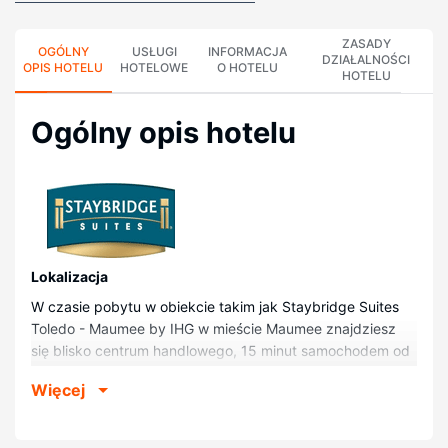
ZASADY
OGÓLNY
USŁUGI
INFORMACJA
DZIAŁALNOŚCI
OPIS HOTELU
HOTELOWE
O HOTELU
HOTELU
Ogólny opis hotelu
Lokalizacja
W czasie pobytu w obiekcie takim jak Staybridge Suites
Toledo - Maumee by IHG w mieście Maumee znajdziesz
się blisko centrum handlowego, 15 minut samochodem od
atrakcji takich jak Zoo w Toledo i Fallen Timbers. Hotel
Więcej
znajduje się 18,6 km od atrakcji takiej jak Uniwersytet w
Toledo i 23,4 km od miejsca takiego jak Kasyno
Hollywood.