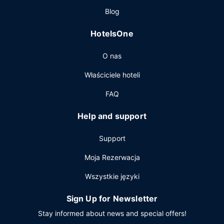
śniadanie kontynentalne jest serwowane w dni powszednie
Blog
od 6:30 do 9:30, a w weekendy od 7:30 do 10:30.
Pozostałe udogodnienia
HotelsOne
Udogodnienia biznesowe to całodobowe centrum
O nas
biznesowe, ekspresowe zameldowanie oraz ekspresowe
wymeldowanie. Udogodnienia na miejscu to bezpłatne
Właściciele hoteli
parkowanie samodzielne.
FAQ
Help and support
Support
Moja Rezerwacja
Wszystkie języki
Sign Up for Newsletter
Stay informed about news and special offers!