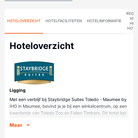
REGE
VAN
HOTELOVERZICHT
HOTELFACILITEITEN
HOTELINFORMATIE
HET
HOTE
Hoteloverzicht
Ligging
Met een verblijf bij Staybridge Suites Toledo - Maumee by
IHG in Maumee, bevind je je bij een winkelcentrum, op een
kwartiertje van Toledo Zoo en Fallen Timbers. Dit hotel ligt
op 1,1 km van Fallen Timbers Battlefield en op 2,2 km van
Meer
Fallen Timbers State Memorial.
Kamers