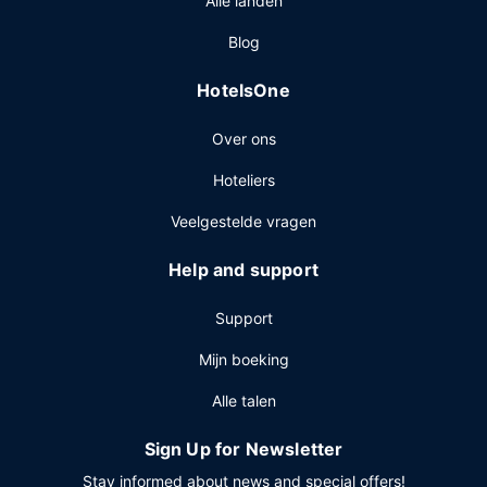
Alle landen
uur en in het weekend is dit beschikbaar van 07.30 uur tot
10.30 uur.
Blog
Overige voorzieningen
HotelsOne
Enkele van de voorzieningen zijn een 24-uurs
businesscentrum, een snelle incheckservice en een snelle
Over ons
uitcheckservice. Ter plaatse heb je gratis parkeerplaatsen.
Hoteliers
Veelgestelde vragen
Help and support
Support
Mijn boeking
Alle talen
Sign Up for Newsletter
Stay informed about news and special offers!