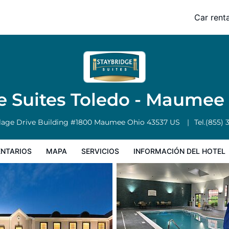
aumee by IHG
Car renta
Servicios
Información del hotel
Condiciones especiales
e Suites Toledo - Maumee
llage Drive Building #1800
Maumee
Ohio
43537
US
Tel.
(855) 
NTARIOS
MAPA
SERVICIOS
INFORMACIÓN DEL HOTEL