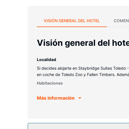
VISIÓN GENERAL DEL HOTEL
COMEN
Visión general del hote
Localidad
Si decides alojarte en Staybridge Suites Toled
en coche de Toledo Zoo y Fallen Timbers. Además
Habitaciones
Reserva una de las 122 habitaciones climatizadas
Más información
estar al tanto de todo. Para tus momentos de oci
escritorio y teléfono con y llamadas locales gratu
Servicios hotel
Aprovecha las instalaciones recreativas, que incl
tienda de recuerdos y un vestíbulo con chimenea