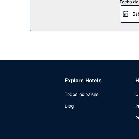
Fecha de
Restaurante
Sá
En Staybridge Suites Toledo - Maumee by IHG tien
algunos días, donde podrás conocer a otros hué
mientras que el horario de sábados y domingos 
Otros servicios
Tendrás un centro de negocios abierto las 24 hor
Explore Hotels
H
Todos los paises
Q
Blog
P
P