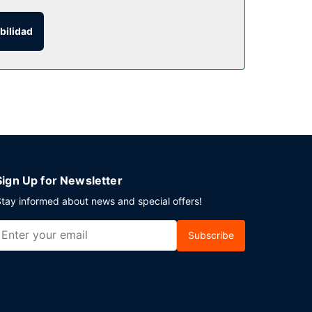
bilidad
venida gratuito organizado por la recepción
 se ofrece entre semana de 06:30 a 09:30,
camiento sin asistencia gratuito disponible.
Sign Up for Newsletter
tay informed about news and special offers!
Subscribe