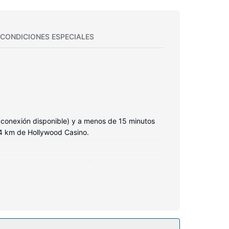
CONDICIONES ESPECIALES
(conexión disponible) y a menos de 15 minutos
,4 km de Hollywood Casino.
croondas. La conexión wifi gratis te permitirá
 Entre las comodidades, se incluyen caja fuerte,
ás además conexión a Internet wifi gratis, una