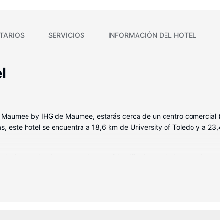
TARIOS
SERVICIOS
INFORMACIÓN DEL HOTEL
l
o - Maumee by IHG de Maumee, estarás cerca de un centro comercial 
, este hotel se encuentra a 18,6 km de University of Toledo y a 23
, todas equipadas con cocina con frigorífico/congelador grande y mi
o, tendrás una televisión LCD de 32 pulgadas con canales por cable.
itas.
uyen una piscina cubierta y gimnasio abierto las 24 horas. Encontrar
.