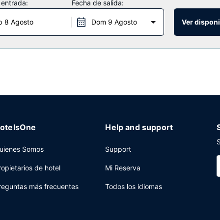
 entrada:
Fecha de salida:
b 8 Agosto
Dom 9 Agosto
Ver disponi
es un bar-cafetería a tu disposición. Disfruta de un detalle de bien
spedes mientras tomas un bocado. El desayuno continental gratuito
es de 07:30 a 10:30.
as, check-in exprés y check-out exprés a tu disposición. Hay un apar
otelsOne
Help and support
S
uienes Somos
Support
ropietarios de hotel
Mi Reserva
reguntas más frecuentes
Todos los idiomas