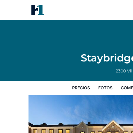
Staybridge Suites Toledo - M
Precios
Fotos
Comentarios
Mapa
Staybridg
2300 Vi
PRECIOS
FOTOS
COME