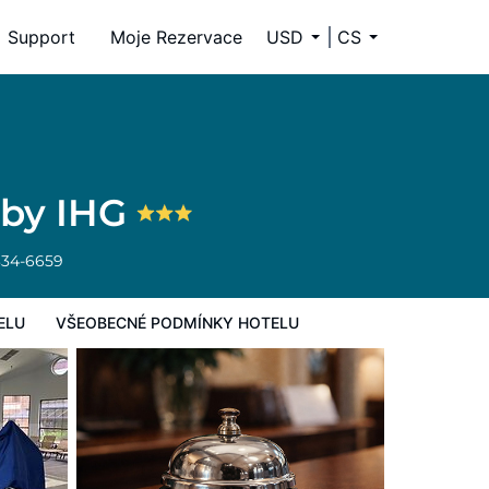
Support
Moje Rezervace
USD
CS
y hotelu
 by IHG
334-6659
ELU
VŠEOBECNÉ PODMÍNKY HOTELU