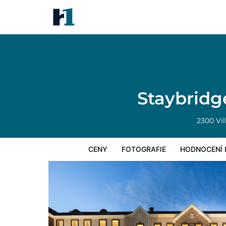
Staybridge Suites Toledo - M
Ceny
Fotografie
Hodnocení hostů
Staybridg
2300 Vi
CENY
FOTOGRAFIE
HODNOCENÍ 