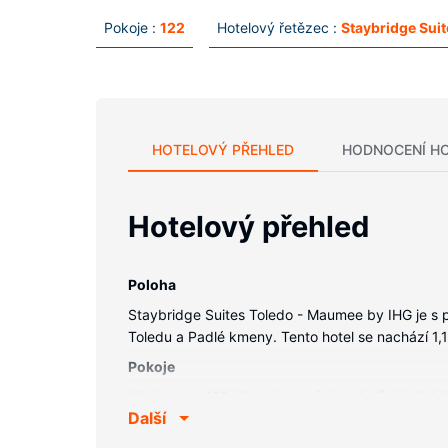
Pokoje :
122
Hotelový řetězec :
Staybridge Suit
HOTELOVÝ PŘEHLED
HODNOCENÍ H
Hotelový přehled
Poloha
Staybridge Suites Toledo - Maumee by IHG je s
Toledu a Padlé kmeny. Tento hotel se nachází 1,1
Pokoje
V jednom z 122 klimatizovaných pokojů, k jejichž
Další
zdarma vám zajistí spojení se světem a LCD telev
psací stůl a telefon (místními hovory zdarma).