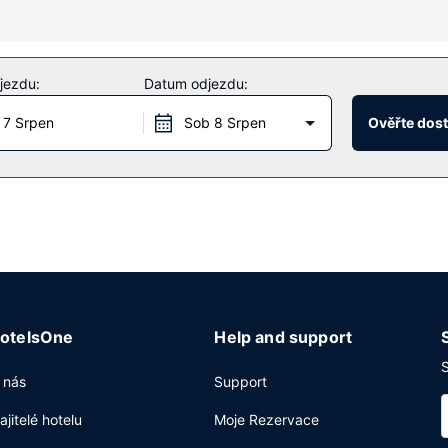
ení, mezi něž patří mimo jiné krytý bazén a fitness centrum s nepře
kových předmětů a krb ve vestibulu.
jezdu:
Datum odjezdu:
 7 Srpen
Sob 8 Srpen
Ověřte dos
/ lahůdky. Slavnostní recepce zdarma, která je vynikající příležitos
íkendu od 7:30 do 10:30 budete zváni na kontinentální snídani zdarm
tržitým provozem, expresní ubytování a expresní odhlášení při odjez
otelsOne
Help and support
S
 nás
Support
ajitelé hotelu
Moje Rezervace