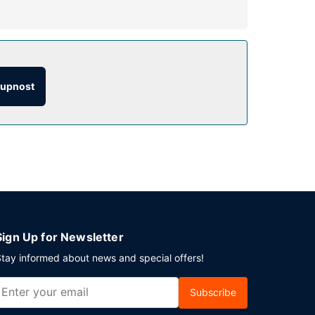
tržitým provozem. Součástí vybavení jsou také
tupnost
tí k setkání s ostatními hosty, se koná vždy v
a.
du. Přímo v areálu je hostům k dispozici
Sign Up for Newsletter
tay informed about news and special offers!
Subscribe