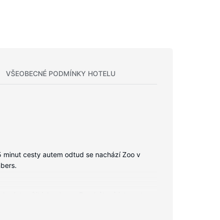
VŠEOBECNÉ PODMÍNKY HOTELU
 minut cesty autem odtud se nachází Zoo v
mbers.
 budete cítit jako doma. Bezdrátový internet
í užitečné vybavení a služby: vestavěný trezor,