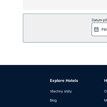
Vybavení nemovitosti
Můžete využít širokou nabídku rekreačních zaříz
bezdrátový internet zdarma, prodej novin a dár
Datum pří
Restaurace
Pát
Něco dobrého k zakousnutí vám nabídne snack bar 
určité dny. Ve všední dny od 6:30 do 9:30 a o v
Další vybavení
Hostům jsou k dispozici business centrum s nepře
samostatné parkování zdarma.
Explore Hotels
H
Všechny státy
O
Blog
M