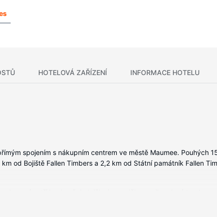
es
OSTŮ
HOTELOVÁ ZAŘÍZENÍ
INFORMACE HOTELU
 přímým spojením s nákupním centrem ve městě Maumee. Pouhých 15
 km od Bojiště Fallen Timbers a 2,2 km od Státní památník Fallen Ti
 vybavení patří kuchyně, lednička/mraznička a mikrovlnná trouba, se
ize (32 palcová), která nabízí kabelové kanály, dobrou zábavu. Dalš