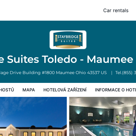
aumee by IHG
Car rentals
Mapa
Hotelová zařízení
Informace o hotelu
Všeobecné podmínk
e Suites Toledo - Maumee
llage Drive Building #1800
Maumee
Ohio
43537
US
Tel.
(855) 
HOSTŮ
MAPA
HOTELOVÁ ZAŘÍZENÍ
INFORMACE O HOT