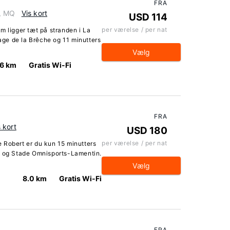
FRA
0, MQ
Vis kort
USD 114
per værelse / per nat
m ligger tæt på stranden i La
lage de la Brêche og 11 minutters
Vælg
.6 km
Gratis Wi-Fi
FRA
s kort
USD 180
per værelse / per nat
 Robert er du kun 15 minutters
k og Stade Omnisports-Lamentin.
Vælg
8.0 km
Gratis Wi-Fi
FRA