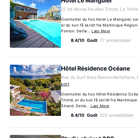
Hotel Le Manguier
27 lot Morne Pavillon Trinite, La Trin
Overnatter du hos Hotel Le Manguier, som
er du kun få skridt fra Martinique Regio
Ponton. Dette...
Læs Mere
8.4/10
Godt
77 anmeldelser
Hôtel Résidence Océane
Rue du Surf Anse BonnevilleTartane, 
kort
Overnatter du hos Hôtel Résidence Océan
Trinité, er du kun få skridt fra Martiniq
Strand. Dette...
Læs Mere
8.4/10
Godt
202 anmeldelser