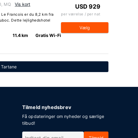
40, MQ
Vis kort
USD 929
per værelse / per nat
 Le Francois er du 8,2 km fra
boc. Dette lejlighedshotel
Vælg
11.4 km
Gratis Wi-Fi
r Tartane
Tilmeld nyhedsbrev
Få opdateringer om nyheder og særlige
tilbud!
Tilmeld