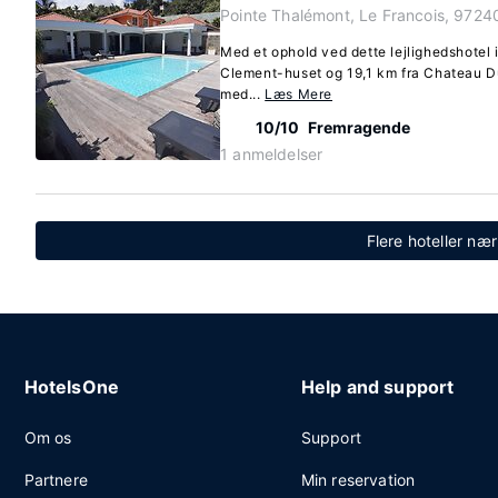
Pointe Thalémont, Le Francois, 972
Med et ophold ved dette lejlighedshotel i
Clement-huset og 19,1 km fra Chateau Du
med...
Læs Mere
10/10
Fremragende
1 anmeldelser
Flere hoteller næ
HotelsOne
Help and support
Om os
Support
Partnere
Min reservation