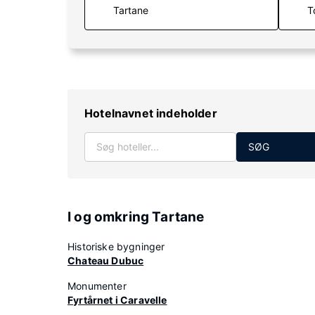
T
Hotelnavnet indeholder
SØG
I og omkring Tartane
Historiske bygninger
Chateau Dubuc
Monumenter
Fyrtårnet i Caravelle