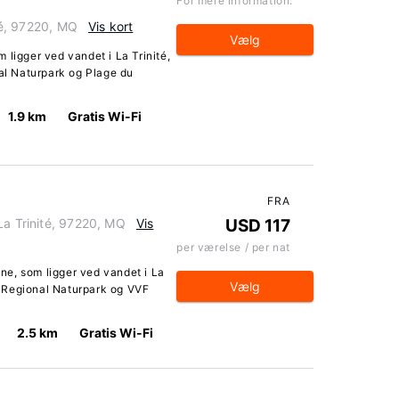
For mere information:
ité, 97220, MQ
Vis kort
Vælg
 ligger ved vandet i La Trinité,
nal Naturpark og Plage du
1.9 km
Gratis Wi-Fi
FRA
La Trinité, 97220, MQ
Vis
USD 117
per værelse / per nat
e, som ligger ved vandet i La
Vælg
ue Regional Naturpark og VVF
2.5 km
Gratis Wi-Fi