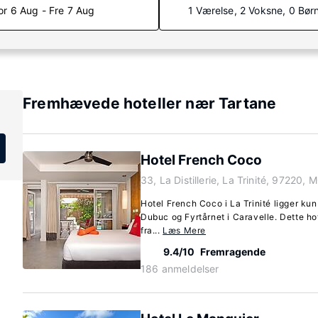
or 6 Aug - Fre 7 Aug
1 Værelse, 2 Voksne, 0 Bør
Fremhævede hoteller nær Tartane
Hotel French Coco
33, La Distillerie, La Trinité, 97220, 
Hotel French Coco i La Trinité ligger ku
Dubuc og Fyrtårnet i Caravelle. Dette ho
fra...
Læs Mere
9.4/10
Fremragende
186 anmeldelser