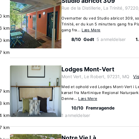
Studio abricot 309
Rue de la Distillerie, La Trinité, 9722
.0 km
Overnatter du ved Studio abricot 309, so
Trinité, er du kun 5 minutters gang fra P
.6 km
gang fra...
Læs Mere
8/10
Godt
5 anmeldelser
1
0 km
7 km
Lodges Mont-Vert
Mont Vert, Le Robert, 97231, MQ
Vi
Med et ophold ved Lodges Mont-Vert i Le
.7 km
kørsel fra Martinique Regional Naturpar
Denne...
Læs Mere
.3 km
10/10
Fremragende
.4 km
1 anmeldelser
.7 km
Notre Vie Là