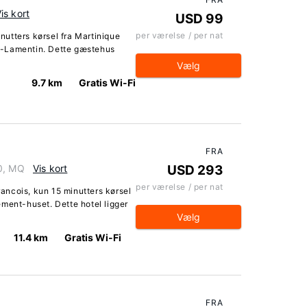
is kort
USD 99
per værelse / per nat
inutters kørsel fra Martinique
s-Lamentin. Dette gæstehus
Vælg
9.7 km
Gratis Wi-Fi
FRA
40, MQ
Vis kort
USD 293
per værelse / per nat
Francois, kun 15 minutters kørsel
ment-huset. Dette hotel ligger
Vælg
11.4 km
Gratis Wi-Fi
FRA