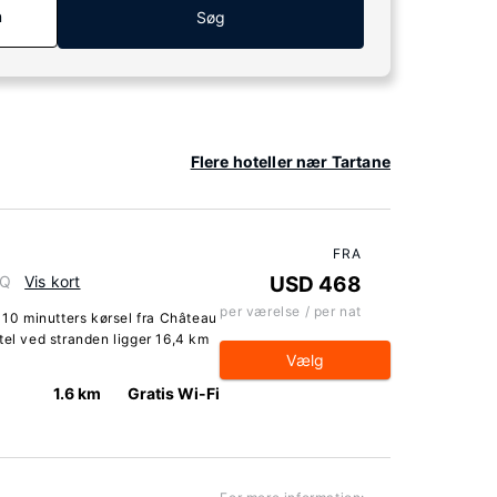
n
Søg
Flere hoteller nær Tartane
FRA
MQ
Vis kort
USD 468
per værelse / per nat
n 10 minutters kørsel fra Château
tel ved stranden ligger 16,4 km
Vælg
1.6 km
Gratis Wi-Fi