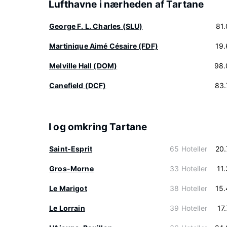
Lufthavne i nærheden af Tartane
George F. L. Charles (SLU)
81
Martinique Aimé Césaire (FDF)
19
Melville Hall (DOM)
98.
Canefield (DCF)
83.
I og omkring Tartane
Saint-Esprit
65 Hoteller
20
Gros-Morne
33 Hoteller
11
Le Marigot
38 Hoteller
15
Le Lorrain
39 Hoteller
17