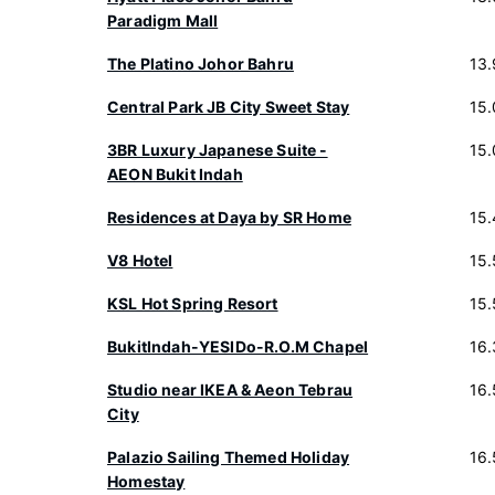
Paradigm Mall
The Platino Johor Bahru
13
Central Park JB City Sweet Stay
15
3BR Luxury Japanese Suite -
15
AEON Bukit Indah
Residences at Daya by SR Home
15
V8 Hotel
15
KSL Hot Spring Resort
15
BukitIndah-YESIDo-R.O.M Chapel
16
Studio near IKEA & Aeon Tebrau
16
City
Palazio Sailing Themed Holiday
16
Homestay