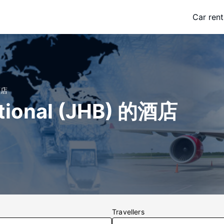
Car rent
酒店
ational (JHB) 的酒店
Travellers