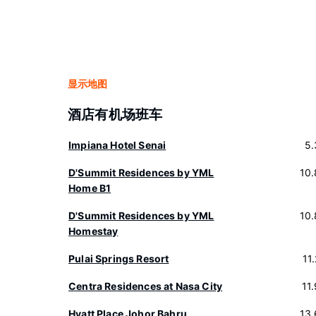
显示地图
酒店有机场班车
Impiana Hotel Senai
5.
D'Summit Residences by YML
10
Home B1
D'Summit Residences by YML
10
Homestay
Pulai Springs Resort
11
Centra Residences at Nasa City
11
Hyatt Place Johor Bahru
13