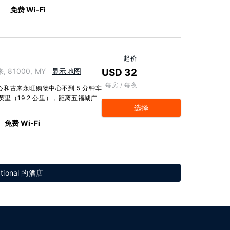
免费 Wi-Fi
起价
古来, 81000, MY
显示地图
USD 32
每房 / 每夜
中心和古来永旺购物中心不到 5 分钟车
 英里（19.2 公里），距离五福城广
选择
免费 Wi-Fi
ational 的酒店