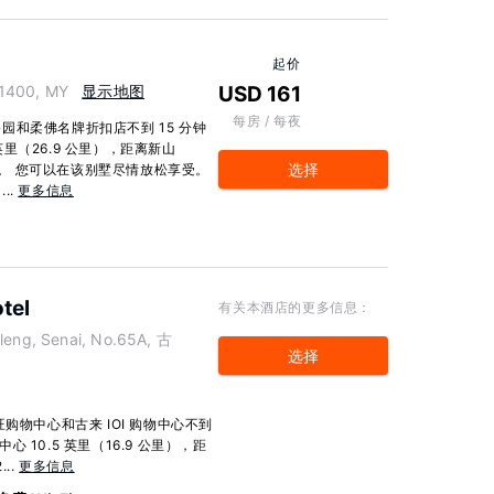
起价
81400, MY
显示地图
USD 161
每房 / 每夜
和柔佛名牌折扣店不到 15 分钟
英里（26.9 公里），距离新山
选择
 公里）。 您可以在该别墅尽情放松享受。
..
更多信息
tel
有关本酒店的更多信息：
aleng, Senai, No.65A, 古
选择
购物中心和古来 IOI 购物中心不到
心 10.5 英里（16.9 公里），距
..
更多信息