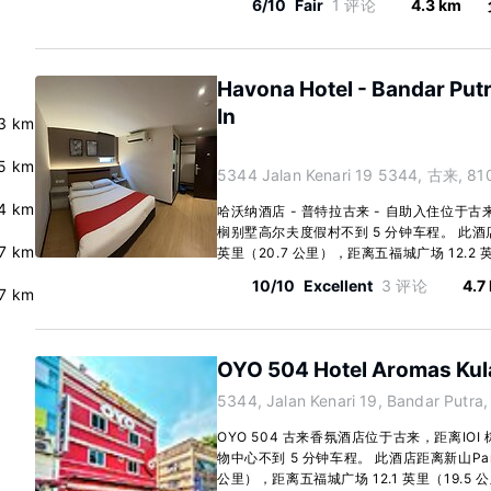
6/10
Fair
1 评论
4.3 km
Havona Hotel - Bandar Putra
In
3 km
.5 km
5344 Jalan Kenari 19 5344, 古来, 81
4 km
哈沃纳酒店 - 普特拉古来 - 自助入住位于古来，
榈别墅高尔夫度假村不到 5 分钟车程。 此酒店距
.7 km
英里（20.7 公里），距离五福城广场 12.2 英里
10/10
Excellent
3 评论
4.7
.7 km
OYO 504 Hotel Aromas Kul
5344, Jalan Kenari 19, Bandar Putr
OYO 504 古来香氛酒店位于古来，距离IOI
物中心不到 5 分钟车程。 此酒店距离新山Parad
公里），距离五福城广场 12.1 英里（19.5 公里