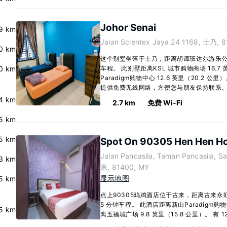
Johor Senai
.9 km
Jalan Scientex Jaya 24 1168, 士乃, 
.0 km
这个别墅坐落于士乃，距离胡谭班达尔游乐公园
.0 km
车程。 此别墅距离KSL 城市购物商场 16.7 
Paradigm购物中心 12.6 英里（20.2
提供免费无线网络，方便您与朋友保持联系。.
.4 km
2.7 km
免费 Wi-Fi
.5 km
.5 km
Spot On 90305 Hen Hen Ho
Jalan Pancasila, Taman Pancasila, S
.3 km
来, 81400, MY
显示地图
.5 km
点上90305鸡鸡酒店位于古来，距离古来永旺
5 分钟车程。 此酒店距离新山Paradigm购物中
.5 km
离五福城广场 9.8 英里（15.8 公里）。 有 12.