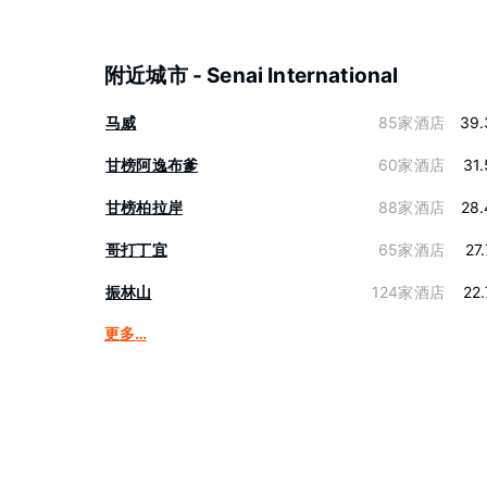
附近城市 - Senai International
马威
85家酒店
39.
甘榜阿逸布爹
60家酒店
31
甘榜柏拉岸
88家酒店
28.
哥打丁宜
65家酒店
27
振林山
124家酒店
22
更多…