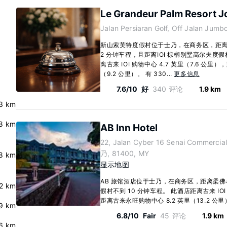
Le Grandeur Palm Resort J
Jalan Persiaran Golf, Off Jalan Jum
新山索芙特度假村位于士乃，在商务区，距
2 分钟车程，且距离IOI 棕榈别墅高尔夫度假
离古来 IOI 购物中心 4.7 英里（7.6 公里
（9.2 公里）。 有 330...
更多信息
7.6/10
好
340 评论
1.9 km
3 km
.8 km
AB Inn Hotel
22, Jalan Cyber 16 Senai Commercial
乃, 81400, MY
.8 km
显示地图
AB 旅馆酒店位于士乃，在商务区，距离柔佛
.2 km
假村不到 10 分钟车程。 此酒店距离古来 IOI 
距离古来永旺购物中心 8.2 英里（13.2 公里）。
.9 km
6.8/10
Fair
45 评论
1.9 km
.6 km