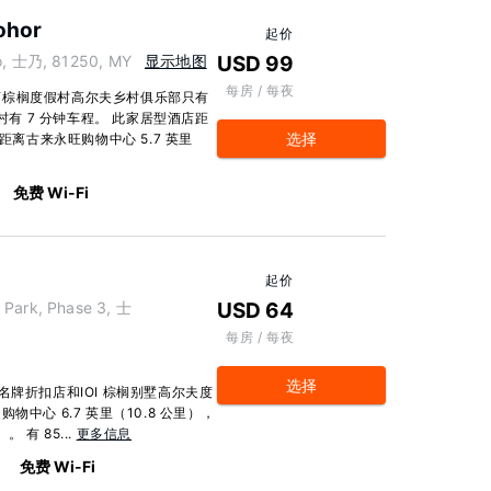
ohor
起价
bo, 士乃, 81250, MY
显示地图
USD 99
每房 / 每夜
离棕榈度假村高尔夫乡村俱乐部只有
村有 7 分钟车程。 此家居型酒店距
选择
），距离古来永旺购物中心 5.7 英里
免费 Wi-Fi
起价
 Park, Phase 3, 士
USD 64
每房 / 每夜
选择
名牌折扣店和IOI 棕榈别墅高尔夫度
购物中心 6.7 英里（10.8 公里），
 有 85...
更多信息
免费 Wi-Fi