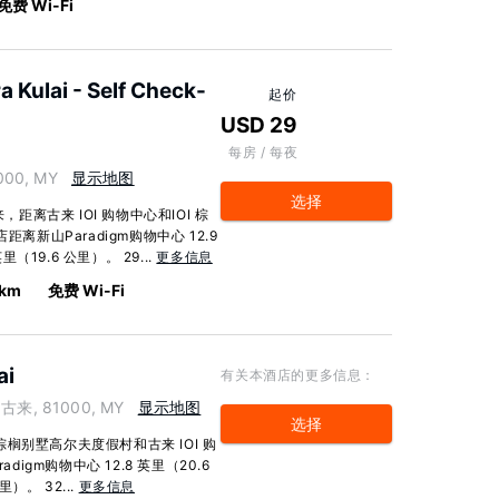
免费 Wi-Fi
 Kulai - Self Check-
起价
USD 29
每房 / 每夜
000, MY
显示地图
选择
距离古来 IOI 购物中心和IOI 棕
离新山Paradigm购物中心 12.9
（19.6 公里）。 29...
更多信息
 km
免费 Wi-Fi
ai
有关本酒店的更多信息：
a, 古来, 81000, MY
显示地图
选择
 棕榈别墅高尔夫度假村和古来 IOI 购
igm购物中心 12.8 英里（20.6
）。 32...
更多信息